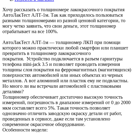
Хочу рассказать о толщиномере лакокрасочного покрытия
АвтоЛакТест АЛТ-1м. Так как приходилось пользоваться
разными толщиномерами из разной ценовой категории, то
могу четко заявить, что свои деньги, этот толщиномер
отрабатывает на все 100%.
АвтоЛакТест АЛТ-1м — толщиномер ЛКП при помощи
которого можно практически любой смартфон или планшет
превратить в толщиномер лакокрасочного
покрытия. Устройство подключается в разъем гарнитуры
телефона mini-jack 3.5 и позволяет проводить измерения
толщины слоя покрытия на ферромагнитных (магнитящихся)
поверхностях автомобилей или иных объектах из черных
металлов. А вот алюминий или пластик ему не подвластны.
Но много ли вы встречали автомобилей с пластиковыми
деталями?
Толщиномер обеспечивает достаточно высокую точность
измерений, погрешность в диапазоне измерений от 0 до 2000
мкм составляет всего 5%. Такая точность позволяет
однозначно отличить заводскую окраску детали от работ,
проведенных в сервисе, даже если там установлено
современное окрасочное оборудование.
Особенности модели: