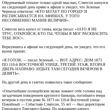
Обуреваемый отныне только одной мыслью, Сэмпсон кинулся
на следующий день прямо к афише и увидел, что Зеленые
Чернила ответили: «КТО БЕГАЕТ ПО ГОРОДУ И
РАСПИСЫВАЕТСЯ НА АФИШАХ, У ТОГО
НЕСОМНЕННО МАНИЯ ВЕЛИЧИЯ».
Сэмпсон весь кипел от гнева, когда писал: «ЗАТО Я НЕ
ТРУС, ОТКРОЙСЯ, КТО ТЫ, ЧТОБЫ Я МОГ РАСКВАСИТЬ
ТЕБЕ НОС».
Вернувшись к афише на следующий день, он увидел, что его
вызов принят.
«Я ГОТОВ, — писал Зеленый, — ВОТ АДРЕС: ДОМ 1873
ПО 110-й ВОСТОЧНОЙ УЛИЦЕ, ТРЕТИЙ ЭТАЖ, ВТОРАЯ
ДВЕРЬ НАПРАВО. БУДЬТЕ ТАМ СЕГОДНЯ ВЕЧЕРОМ В
ДЕВЯТЬ».
На другой день в газетах появилось такое сообщение:
«Опытнейшие полицейские мужи ломают себе головы над
загадочным поведением крупного банкира, погибшего вчера
вечером в пустом доме № 1873 по 110-й Восточной улице.
Покойный — Себастьян Сэмпсон, 55 лет — был директором
Городского Торгового Банка. По показанию одного