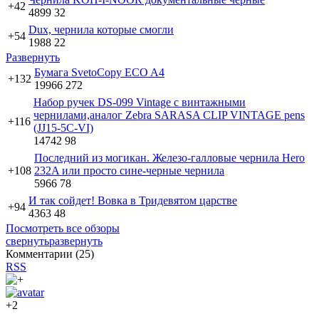
+42
4899
32
Dux, чернила которые смогли
+54
1988
22
Развернуть
Бумага SvetoCopy ECO A4
+132
19966
272
Набор ручек DS-099 Vintage с винтажными
чернилами,аналог Zebra SARASA CLIP VINTAGE pens
+116
(JJ15-5C-VI)
14742
98
Последний из могикан. Железо-галловые чернила Hero
+108
232A или просто сине-черные чернила
5966
78
И так сойдет! Вовка в Тридевятом царстве
+94
4363
48
Посмотреть все обзоры
свернуть
развернуть
Комментарии (
25
)
RSS
+2