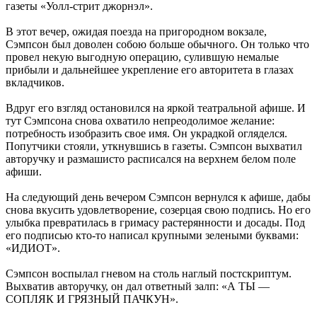
газеты «Уолл-стрит джорнэл».
В этот вечер, ожидая поезда на пригородном вокзале,
Сэмпсон был доволен собою больше обычного. Он только что
провел некую выгодную операцию, сулившую немалые
прибыли и дальнейшее укрепление его авторитета в глазах
вкладчиков.
Вдруг его взгляд остановился на яркой театральной афише. И
тут Сэмпсона снова охватило непреодолимое желание:
потребность изобразить свое имя. Он украдкой огляделся.
Попутчики стояли, уткнувшись в газеты. Сэмпсон выхватил
авторучку и размашисто расписался на верхнем белом поле
афиши.
На следующий день вечером Сэмпсон вернулся к афише, дабы
снова вкусить удовлетворение, созерцая свою подпись. Но его
улыбка превратилась в гримасу растерянности и досады. Под
его подписью кто-то написал крупными зелеными буквами:
«ИДИОТ».
Сэмпсон воспылал гневом на столь наглый постскриптум.
Выхватив авторучку, он дал ответный залп: «А ТЫ —
СОПЛЯК И ГРЯЗНЫЙ ПАЧКУН».