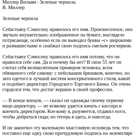
Миллер Вильям - Зеленые чернила.
В. Миллер
Зеленые чернила
Себастьяну Сэмпсону нравилось его имя. Произнесенное, оно
звучало внушительно; изображенное на бумаге, выглядело
потрясающе, особенно если он выводил буквы «с» широкими
и размашистыми и снабжал свою подпись смелым росчерком.
Себастьяну Сэмпсону нравилось его имя потому, что он
нравился себе сам. Да и почему бы нет? В свои 55 лет он
считал себя великолепным примером человека, всем
обязанного себе самому: с небольшим брюшком, конечно, но
зато одетого в лучший костюм консервативного стиля, какой
и подобает директору Городского Торгового Банка. Он очень
гордился тем, что достиг вершин в своей профессии.
— В конце концов, — сказал он однажды своему первому
вице-директору, — не всякому удается начать с кассира и
кончить директором. Кое-кому я, разумеется, отдавил ноги,
чтобы добраться сюда; но теперь я здесь, и навсегда.
И он закончил эту маленькую хвастливую исповедь тем, что
поставил еще одну свою причудливую подпись на экземпляре