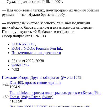
— Сухая подача в стиле Pelikan 4001.
— Для любителей легких, полупрозрачных чернил обеими
руками — «за». Нужно брать на пробу.
— Любителям чистого зеленого. Увы, вам подкинули
шанхайского барса с цианом и аквамарином на шерсти.
Планирую купить
+2
Добавить в избранное
Обзор понравился
+26
+33
KOH-I-NOOR
,
KOH-I-NOOR Fountain Pen Ink
,
Письменные принадлежности
22 июля 2022, 20:38
werter1245
4092
Похожие обзоры
Другие обзоры от @werter1245
Dux 403, просто синие чернила
+44
1094
9
Tramol inks - чернила для перьевых ручек из Китая [Pine
+59
Forest | Volga River | Swing]
4183
50
Чернила KOH-I-NOOR документальные черные