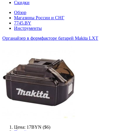
Скидки
Обзор
Магазины России и СНГ
7745.BY
Инструменты
Органайзер в формфакторе батарей Makita LXT
Цена: 17BYN ($6)