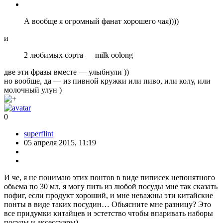
А вообще я огромный фанат хорошего чая))))
и
2 любимых сорта — milk oolong
две эти фразы вместе — улыбнули ))
но вообще, да — из пивной кружки или пиво, или колу, или
молочный улун )
0
superflint
05 апреля 2015, 11:19
И че, я не понимаю этих понтов в виде пиписек непонятного
обьема по 30 мл, я могу пить из любой посуды мне так сказать
пофиг, если продукт хороший, и мне неважны эти китайские
понты в виде таких посудин… Обьясните мне разницу? Это
все придумки китайцев и эстетство чтобы впаривать наборы
посуды и аксессуары)