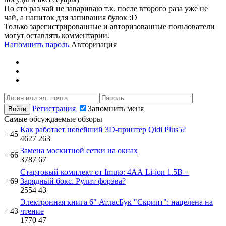
По сто раз чай не завариваю т.к. после второго раза уже не
чай, а напиток для запивания булок :D
Только зарегистрированные и авторизованные пользователи
могут оставлять комментарии.
Напомнить пароль
Авторизация
Регистрация
Запомнить меня
Самые обсуждаемые обзоры
Как работает новейший 3D-принтер Qidi Plus5?
+45
4627
263
Замена москитной сетки на окнах
+66
3787
67
Стартовый комплект от Imuto: 4АА Li-ion 1.5В +
+69
Зарядный бокс. Рулит форэва?
2554
43
Электронная книга 6" АтласБук "Скрипт": нацелена на
+43
чтение
1770
47