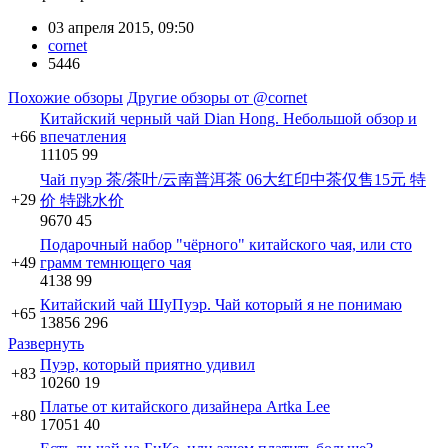
03 апреля 2015, 09:50
cornet
5446
Похожие обзоры
Другие обзоры от @cornet
Китайский черный чай Dian Hong. Небольшой обзор и
+66
впечатления
11105
99
Чай пуэр 茶/茶叶/云南普洱茶 06大红印中茶仅售15元 特
+29
价 特跳水价
9670
45
Подарочный набор "чёрного" китайского чая, или сто
+49
грамм темнющего чая
4138
99
Китайский чай ШуПуэр. Чай который я не понимаю
+65
13856
296
Развернуть
Пуэр, который приятно удивил
+83
10260
19
Платье от китайского дизайнера Artka Lee
+80
17051
40