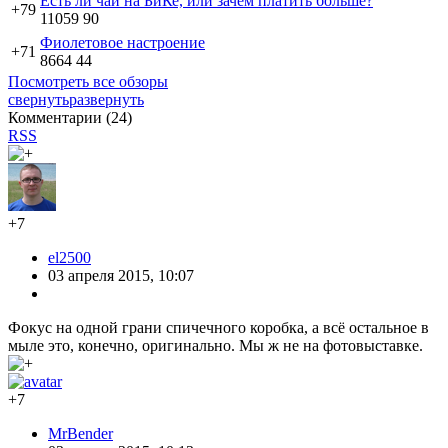
Есть ли чай на БиКе, или зачем платить больше?
+79
11059
90
Фиолетовое настроение
+71
8664
44
Посмотреть все обзоры
свернуть
развернуть
Комментарии (
24
)
RSS
+7
el2500
03 апреля 2015, 10:07
Фокус на одной грани спичечного коробка, а всё остальное в
мыле это, конечно, оригинально. Мы ж не на фотовыставке.
+7
MrBender