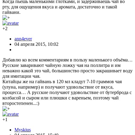
Когда пьешь маленькими глотками, и задерживаешь чай во
рту, для ощущения вкуса и аромата, достаточно и такой
гайвани.
+2
ann4ever
04 апреля 2015, 10:02
Добавлю ко всем комментариям в пользу маленького объёма…
Русские заваривают чайную ложку чая на поллитра и им
неважно какой это чай, большинство просто закрашивает воду
для имитации чая.
Китайцы же на гайвань в 120 мл кладут 7-10 граммов чая
(улуна, например) и получают удовольствие от вкуса,
процесса… А русские получают удовольствие от бутерброда с
колбасой и сыром или плюшки с вареньем, поэтому чай
второстепенен...:)
+1
Myskius