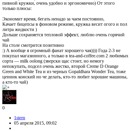
пивной кружки, очень удобно и эргономично) От этого
только плюсы:
Экономит время, бегать ненадо за чаем постоянно,
Качает бицепсы в фоновом режиме, кружка весит огого и пол
литра жидкости )
Дольше сохраняется тепловой эффект, люблю очень горячий
чай
На столе смотрится позитивно
:) А вообще я огромный фанат хорошего чая)))) Года 2-3 не
покупал магазинного, а только в tea-and-coffee.com 2 любимых
сорта — milk oolong (зверски щас стоит, но немогу
непокупать, подсел очень жестко, второй Creme D Orange
Green and White Tea и из черных Gopaldhara Wonder Tea, тоже
ценник конский но че делать, кто-то любит хорошие машины,
а кто-то чай)
0
1stern
05 апреля 2015, 09:02