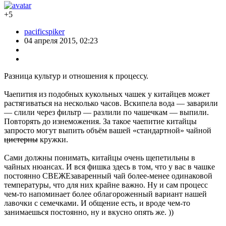
+5
pacificspiker
04 апреля 2015, 02:23
Разница культур и отношения к процессу.
Чаепития из подобных кукольных чашек у китайцев может
растягиваться на несколько часов. Вскипела вода — заварили
— слили через фильтр — разлили по чашечкам — выпили.
Повторять до изнеможения. За такое чаепитие китайцы
запросто могут выпить объём вашей «стандартной» чайной
цистерны
кружки.
Сами должны понимать, китайцы очень щепетильны в
чайных нюансах. И вся фишка здесь в том, что у вас в чашке
постоянно СВЕЖЕзаваренный чай более-менее одинаковой
температуры, что для них крайне важно. Ну и сам процесс
чем-то напоминает более облагороженный вариант нашей
лавочки с семечками. И общение есть, и вроде чем-то
занимаешься постоянно, ну и вкусно опять же. ))