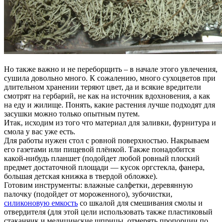
Но также важно и не переборщить – в начале этого увлечения,
сушила довольно много. К сожалению, много сухоцветов при
длительном хранении теряют цвет, да и всякие вредители
смотрят на гербарий, не как на источник вдохновения, а как
на еду и жилище. Понять, какие растения лучше подходят для
засушки можно только опытным путем.
Итак, исходим из того что материал для заливки, фурнитура и
смола у вас уже есть.
Для работы нужен стол с ровной поверхностью. Накрываем
его газетами или пищевой плёнкой. Также понадобится
какой-нибудь планшет (подойдет любой ровный плоский
предмет достаточной площади — кусок оргстекла, фанера,
большая детская книжка в твердой обложке).
Готовим инструменты: влажные салфетки, деревянную
палочку (подойдет от мороженного), зубочистки,
силиконовую емкость
со шкалой для смешивания смолы и
отвердителя (для этой цели использовать также пластиковый
стаканчик и медицинские шприцы, отмерять пропорции по