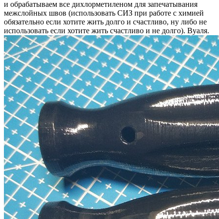
и обрабатываем все дихлорметиленом для запечатывания
межслойных швов (использовать СИЗ при работе с химией
обязательно если хотите жить долго и счастливо, ну либо не
использовать если хотите жить счастливо и не долго). Вуаля.