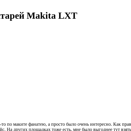
атарей Makita LXT
-то по маките фанатею, а просто было очень интересно. Как пра
ейс. На других площадках тоже есть, мне было выгоднее тут взять