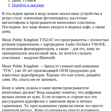
Цена: 15 646 ₽
Перейти в магазин
В последнее время в моду вошли аналоговые устройства в
ретро стиле: пленочные фотоаппараты, кассетные
магнитофоны и проигрыватели виниловых пластинок.
Последние, все чаще можно увидеть в модных кафе, а также
дома.
Music Public Kingdom TT62AT это проигрыватель с полностью
ручным управлением, с картриджем Audio-Technica VM-95E,
встроенным фонокорректором, а также – для тех, кому не
принципиален аналоговый звук, но хочется слушать
пластинки – модулем Bluetooth.
Music Public Kingdom — бренд от гонконгской компании
“JYK”, уже 20 лет производящей ОЕМ продукцию для
известных аудиобрендов. Хорошо это или плохо, решайте
сами. Но, опыта им не занимать.
Кому и зачем, нужны в наше время проигрыватели
виниловых дисков? Ведь каждому понятно, что цифровая
музыка ничем не хуже. Если оставить в стороне все эти
рассуждения аудиофилов о ламповом звуке и чётных
гармониках. То, прослушивание грампластинок это просто
приятный ритуал. Кому-то интересно просто вспомнить