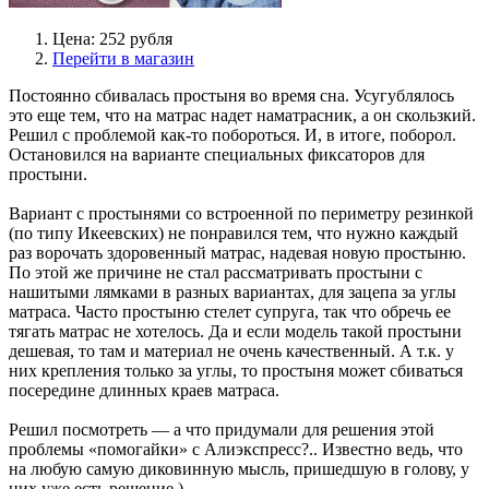
Цена: 252 рубля
Перейти в магазин
Постоянно сбивалась простыня во время сна. Усугублялось
это еще тем, что на матрас надет наматрасник, а он скользкий.
Решил с проблемой как-то побороться. И, в итоге, поборол.
Остановился на варианте специальных фиксаторов для
простыни.
Вариант с простынями со встроенной по периметру резинкой
(по типу Икеевских) не понравился тем, что нужно каждый
раз ворочать здоровенный матрас, надевая новую простыню.
По этой же причине не стал рассматривать простыни с
нашитыми лямками в разных вариантах, для зацепа за углы
матраса. Часто простыню стелет супруга, так что обречь ее
тягать матрас не хотелось. Да и если модель такой простыни
дешевая, то там и материал не очень качественный. А т.к. у
них крепления только за углы, то простыня может сбиваться
посередине длинных краев матраса.
Решил посмотреть — а что придумали для решения этой
проблемы «помогайки» с Алиэкспресс?.. Известно ведь, что
на любую самую диковинную мысль, пришедшую в голову, у
них уже есть решение )