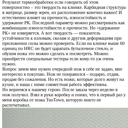
Результат термообработки если говорить об этом
поверхностно – это твердость на клинке. Карбидная структура
в матрице, размер зерен, их расположение конечно важно! И
естественно влияет на прочность, износостойкость и
удержание РК. Последний параметр можно рассматривать как
комбинацию износостойкости и прочности. Но «удержание
РК» не измеряется. А вот твердость — показатель
устойчивости к изломам, сколам и другим деформациям при
приложении силы можно проверить. Если на клинке выше 60
единиц по HRC он будет царапать бутылочное стекло, и
обухом ножа это можно сделать и посмотреть. Можно
приобрести специальные тестеры если кому-то уж очень
нужно.
Вопрос зачем мне нужен очередной нож я себе не задаю, мне
интересно я покупаю. Нож не понравился – подарю, отдам,
продам без сожаления. Но есть ножи, которые долго живут на
кухне, и наша с ними совместная работа эффективна.
Но вернемся к нашему герою. После заказа через неделю я
нож получил. Взял в руки коробку и понял, что в первый раз у
меня коробка от ножа TuoTown, которую никто не
распечатывал.