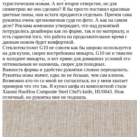
туристическим ножам. А вот второе отверстие, не для
симметрии же оно сделано? Я бы просто поставил красивые
цветные пины, они кстати продаются отдельно. Причем сама
рукоятка очень эргономичная судя по фото. А как на самом
деле? Реклама компании утверждает, что над рукояткой
потрудились дизайнеры как по форме, так и по материалу, и
есть гарантия того, что работа на продолжительное время с
данным ножом будет комфортной.
Стеклотекстолит G10 не совсем как бы широко используется
на для кухни, скорее востребована микарта. G10 он и тяжелее
и холоднее микарты, и вот прямо для домашних условий его
оптимальным не назовешь, скорее для походных.
Важность формы и удобство рукоятки сложно переоценить.
Рукоятка ножа значит, едва ли не больше, чем сам клинок.
Возможно кто-то со мной не согласиться, но у меня хватает
примеров что это так. Я купил шефа из композитной стали
Xiaomi HuoHou Composite Steel Chef's knife, HU0043. Нож
отличный, но рукоятка мне не подошла.