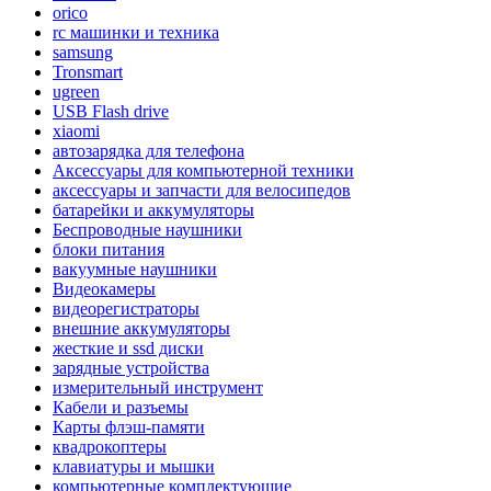
orico
rc машинки и техника
samsung
Tronsmart
ugreen
USB Flash drive
xiaomi
автозарядка для телефона
Аксессуары для компьютерной техники
аксессуары и запчасти для велосипедов
батарейки и аккумуляторы
Беспроводные наушники
блоки питания
вакуумные наушники
Видеокамеры
видеорегистраторы
внешние аккумуляторы
жесткие и ssd диски
зарядные устройства
измерительный инструмент
Кабели и разъемы
Карты флэш-памяти
квадрокоптеры
клавиатуры и мышки
компьютерные комплектующие