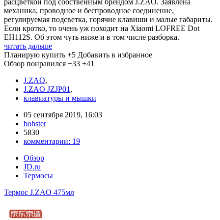
расцветкой под собственным брендом J.ZAO. Заявлена
механика, проводное и беспроводное соединение,
регулируемая подсветка, горячие клавиши и малые габариты.
Если кротко, то очень уж походит на Xiaomi LOFREE Dot
EH112S. Об этом чуть ниже и в том числе разборка.
читать дальше
Планирую купить
+5
Добавить в избранное
Обзор понравился
+33
+41
J.ZAO
,
J.ZAO JZJP01
,
клавиатуры и мышки
05 сентября 2019, 16:03
bobster
5830
комментарии:
19
Обзор
JD.ru
Термосы
Термос J.ZAO 475мл