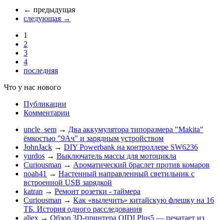
←
предыдущая
следующая
→
1
2
3
4
последняя
Что у нас нового
Публикации
Комментарии
uncle_sem
→
Два аккумулятора типоразмера "Makita"
ёмкостью "9Ач" и зарядным устройством
JohnJack
→
DIY Powerbank на контроллере SW6236
yurdos
→
Выключатель массы для мотоцикла
Curiousman
→
Ароматический браслет против комаров
noah41
→
Настенный направленный светильник с
встроенной USB зарядкой
katran
→
Ремонт розетки - таймера
Curiousman
→
Как «вылечить» китайскую флешку на 16
ТБ. История одного расследования
aliex
→
Обзор 3D-принтера QIDI Plus5 — печатает из