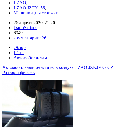
J.ZAO
,
J.ZAO JZTN156
,
Машинки для стрижки
26 апреля 2020, 21:26
DarthSidious
6949
комментарии:
26
Обзор
JD.ru
Автомобилистам
Автомобильный очиститель воздуха J.ZAO JZKJ70G-CZ.
Разбор и фиаско.