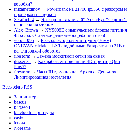
коробки?
rnizametdinov
→
Powerbank на 21700 ip5356 c разбором и
проверкой нагрузкой
Serafimbi4
→
Электронная книга 6" АтласБук "Скрипт":
нацелена на чтение
Alex_Brown
→
XY5008E с импульсным блоком питания
48 вольт. Отличное решение на рабочий стол!
voron1995
→
Бесколлекторная мини-ушм (76мм)
ONEVAN с Makita LXT-подобными батареями на 21В и
регулировкой оборотов
firestorm
→
Замена москитной сетки на окнах
dessert31
→
Как работает новейший 3D-принтер Qidi
Plus5?
firestorm
→
Часы Штурманские "Арктика День-ночь".
Лимитированная ностальгия
Весь эфир
RSS
3d принтеры
baseus
blitzwolf
bluetooth-гарнитуры
casio
lenovo
NoName