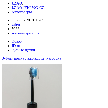
J.ZAO
,
J.ZAO JZKJ70G-CZ
,
Автотовары
03 июля 2019, 16:09
valendar
5033
комментарии:
52
Обзор
JD.ru
Зубные щетки
Зубная щетка J.Zao ZJLite. Разборка