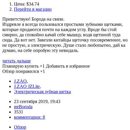
Цена: $34.74
Перейти в магазин
Приветствую! Борода на связи.
Издревле я всегда пользовался простыми зубными щетками,
которые продаются почти на каждом углу. Вроде бы стой
смирно, да спокойно качай себе мышцу, водя щетиной туда
сюда. Да вот нет. Завезли китайцы щеточку посовременнее, но
не простую, а электрическую. Душе стало любопытно, дай ка
думаю, на себе опробую эту невидаль.
читать дальше
Планирую купить
+1
Добавить в избранное
Обзор понравился
+1
J.ZAO
,
J.ZAO JZLite
,
Электрическая зубная щетка
23 сентября 2019, 19:43
mrBoroda
3531
комментарии:
8
Обзор