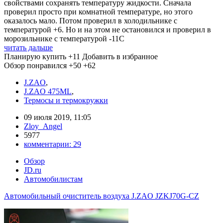
свойствами сохранять температуру жидкости. Сначала
проверил просто при комнатной температуре, но этого
оказалось мало. Потом проверил в холодильнике с
температурой +6. Но и на этом не остановился и проверил в
морозильнике с температурой -11C
читать дальше
Планирую купить
+11
Добавить в избранное
Обзор понравился
+50
+62
J.ZAO
,
J.ZAO 475ML
,
Термосы и термокружки
09 июля 2019, 11:05
Zloy_Angel
5977
комментарии:
29
Обзор
JD.ru
Автомобилистам
Автомобильный очиститель воздуха J.ZAO JZKJ70G-CZ