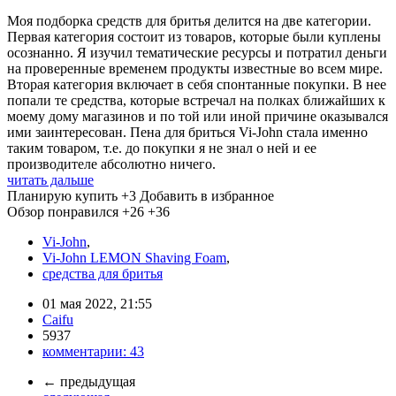
Моя подборка средств для бритья делится на две категории.
Первая категория состоит из товаров, которые были куплены
осознанно. Я изучил тематические ресурсы и потратил деньги
на проверенные временем продукты известные во всем мире.
Вторая категория включает в себя спонтанные покупки. В нее
попали те средства, которые встречал на полках ближайших к
моему дому магазинов и по той или иной причине оказывался
ими заинтересован. Пена для бриться Vi-John стала именно
таким товаром, т.е. до покупки я не знал о ней и ее
производителе абсолютно ничего.
читать дальше
Планирую купить
+3
Добавить в избранное
Обзор понравился
+26
+36
Vi-John
,
Vi-John LEMON Shaving Foam
,
средства для бритья
01 мая 2022, 21:55
Caifu
5937
комментарии:
43
←
предыдущая