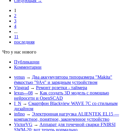
следующая
→
1
2
3
4
...
11
последняя
Что у нас нового
Публикации
Комментарии
venus
→
Два аккумулятора типоразмера "Makita"
ёмкостью "9Ач" и зарядным устройством
Vingrad
→
Ремонт розетки - таймера
lexus---08
→
Как создать 3D модель с помощью
нейросети и OpenSCAD
I_N
→
Смартфон Blackview WAVE 7C со стильным
дизайном
infino
→
Электронная нагрузка ALIENTEK EL15 —
компактное, понятное, законченное устройство
VictorVG
→
Аппарат для точечной сварки FNIRSI
SWM-20: вот теперь нормально