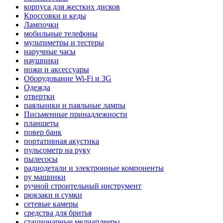
корпуса для жестких дисков
Кроссовки и кеды
Лампочки
мобильные телефоны
мультиметры и тестеры
наручные часы
наушники
ножи и аксессуары
Оборудование Wi-Fi и 3G
Одежда
отвертки
паяльники и паяльные лампы
Письменные принадлежности
планшеты
повер банк
портативная акустика
пульсометр на руку
пылесосы
радиодетали и электронные компоненты
ру машинки
ручной строительный инструмент
рюкзаки и сумки
сетевые камеры
средства для бритья
стационарные медиаплееры