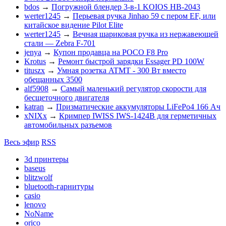
bdos
→
Погружной блендер 3-в-1 KOIOS HB-2043
werter1245
→
Перьевая ручка Jinhao 59 с пером EF, или
китайское видение Pilot Elite
werter1245
→
Вечная шариковая ручка из нержавеющей
стали — Zebra F-701
jenya
→
Купон продавца на POCO F8 Pro
Krotus
→
Ремонт быстрой зарядки Essager PD 100W
tituszx
→
Умная розетка ATMT - 300 Вт вместо
обещанных 3500
alf5908
→
Самый маленький регулятор скорости для
бесщеточного двигателя
katran
→
Призматические аккумуляторы LiFePo4 166 Ач
xNIXx
→
Кримпер IWISS IWS-1424B для герметичных
автомобильных разъемов
Весь эфир
RSS
3d принтеры
baseus
blitzwolf
bluetooth-гарнитуры
casio
lenovo
NoName
orico