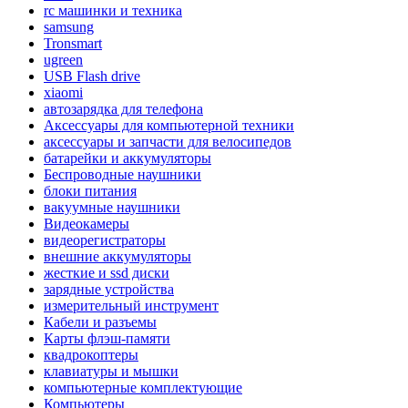
rc машинки и техника
samsung
Tronsmart
ugreen
USB Flash drive
xiaomi
автозарядка для телефона
Аксессуары для компьютерной техники
аксессуары и запчасти для велосипедов
батарейки и аккумуляторы
Беспроводные наушники
блоки питания
вакуумные наушники
Видеокамеры
видеорегистраторы
внешние аккумуляторы
жесткие и ssd диски
зарядные устройства
измерительный инструмент
Кабели и разъемы
Карты флэш-памяти
квадрокоптеры
клавиатуры и мышки
компьютерные комплектующие
Компьютеры