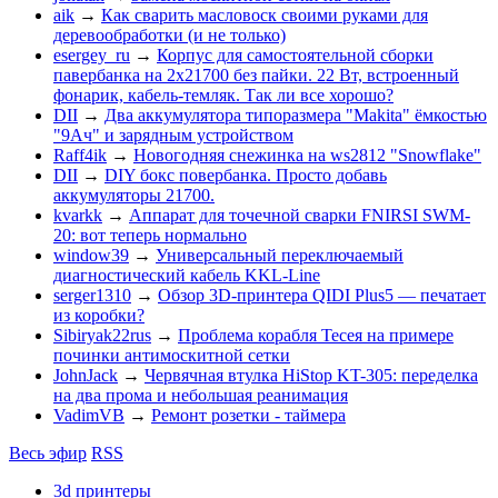
aik
→
Как сварить масловоск своими руками для
деревообработки (и не только)
esergey_ru
→
Корпус для самостоятельной сборки
павербанка на 2х21700 без пайки. 22 Вт, встроенный
фонарик, кабель-темляк. Так ли все хорошо?
DII
→
Два аккумулятора типоразмера "Makita" ёмкостью
"9Ач" и зарядным устройством
Raff4ik
→
Новогодняя снежинка на ws2812 "Snowflake"
DII
→
DIY бокс повербанка. Просто добавь
аккумуляторы 21700.
kvarkk
→
Аппарат для точечной сварки FNIRSI SWM-
20: вот теперь нормально
window39
→
Универсальный переключаемый
диагностический кабель KKL-Line
serger1310
→
Обзор 3D-принтера QIDI Plus5 — печатает
из коробки?
Sibiryak22rus
→
Проблема корабля Тесея на примере
починки антимоскитной сетки
JohnJack
→
Червячная втулка HiStop KT-305: переделка
на два прома и небольшая реанимация
VadimVB
→
Ремонт розетки - таймера
Весь эфир
RSS
3d принтеры