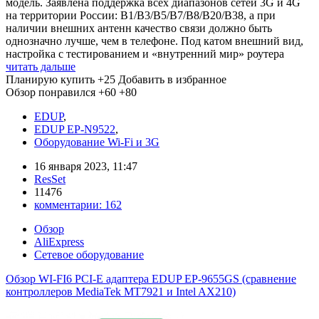
модель. Заявлена поддержка всех диапазонов сетей 3G и 4G
на территории России: B1/B3/B5/B7/B8/B20/B38, а при
наличии внешних антенн качество связи должно быть
однозначно лучше, чем в телефоне. Под катом внешний вид,
настройка с тестированием и «внутренний мир» роутера
читать дальше
Планирую купить
+25
Добавить в избранное
Обзор понравился
+60
+80
EDUP
,
EDUP EP-N9522
,
Оборудование Wi-Fi и 3G
16 января 2023, 11:47
ResSet
11476
комментарии:
162
Обзор
AliExpress
Сетевое оборудование
Обзор WI-FI6 PCI-E адаптера EDUP EP-9655GS (сравнение
контроллеров MediaTek MT7921 и Intel AX210)