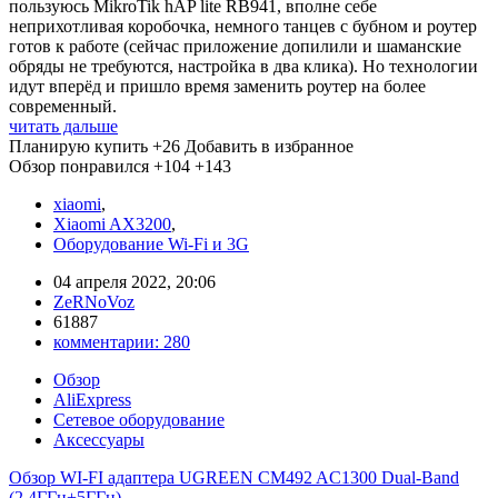
пользуюсь MikroTik hAP lite RB941, вполне себе
неприхотливая коробочка, немного танцев с бубном и роутер
готов к работе (сейчас приложение допилили и шаманские
обряды не требуются, настройка в два клика). Но технологии
идут вперёд и пришло время заменить роутер на более
современный.
читать дальше
Планирую купить
+26
Добавить в избранное
Обзор понравился
+104
+143
xiaomi
,
Xiaomi AX3200
,
Оборудование Wi-Fi и 3G
04 апреля 2022, 20:06
ZeRNoVoz
61887
комментарии:
280
Обзор
AliExpress
Сетевое оборудование
Аксессуары
Обзор WI-FI адаптера UGREEN CM492 AC1300 Dual-Band
(2.4ГГц+5ГГц)