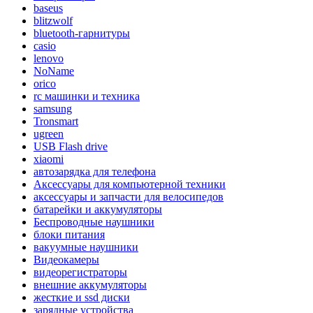
baseus
blitzwolf
bluetooth-гарнитуры
casio
lenovo
NoName
orico
rc машинки и техника
samsung
Tronsmart
ugreen
USB Flash drive
xiaomi
автозарядка для телефона
Аксессуары для компьютерной техники
аксессуары и запчасти для велосипедов
батарейки и аккумуляторы
Беспроводные наушники
блоки питания
вакуумные наушники
Видеокамеры
видеорегистраторы
внешние аккумуляторы
жесткие и ssd диски
зарядные устройства