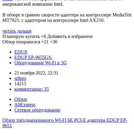
американской компании Intel.
В обзоре я сравню скорости адаптера на контроллере MediaTek
MT7921, с адаптером на контроллере Intel AX210.
читать дальше
Планирую купить
+6
Добавить в избранное
Обзор понравился
+21
+30
EDUP
,
EDUP EP-9655GS
,
Оборудование Wi-Fi и 3G
21 ноября 2022, 22:31
sdfpro
14215
комментарии:
35
Обзор
AliExpress
Сетевое оборудование
Обзор трёхдиапазонного WI-FI 6E PCI-E адаптера EDUP EP-
9651