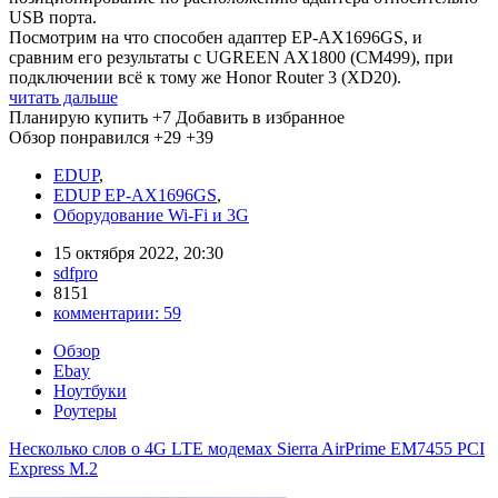
USB порта.
Посмотрим на что способен адаптер EP-AX1696GS, и
сравним его результаты с UGREEN AX1800 (CM499), при
подключении всё к тому же Honor Router 3 (XD20).
читать дальше
Планирую купить
+7
Добавить в избранное
Обзор понравился
+29
+39
EDUP
,
EDUP EP-AX1696GS
,
Оборудование Wi-Fi и 3G
15 октября 2022, 20:30
sdfpro
8151
комментарии:
59
Обзор
Ebay
Ноутбуки
Роутеры
Несколько слов о 4G LTE модемах Sierra AirPrime EM7455 PCI
Express M.2