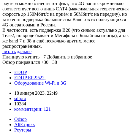
роутера можно отнести тот факт, что 4G часть скромненько
соответствует всего лишь CAT4 (максимальная теоретическая
скорость до 150Мбит/c на приём и 50Мбит/c на передачу), но
зато есть поддержка большинства Band -ов использующихся
4G операторами в России.
В частности, есть поддержка B20 (что сильно актуально для
Теле2, но вроде бывает и Мегафона с Билайном иногда), а так
же band 7 и 38 и ещё несколько других, менее
распространённых.
читать дальше
Планирую купить
+7
Добавить в избранное
Обзор понравился
+30
+38
EDUP
,
EDUP EP-9522
,
Оборудование Wi-Fi и 3G
18 января 2023, 22:49
sdfpro
10284
комментарии:
121
Обзор
AliExpress
Роутеры