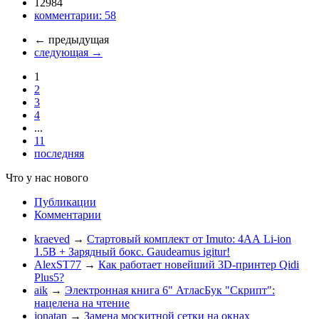
12984
комментарии:
58
←
предыдущая
следующая
→
1
2
3
4
...
11
последняя
Что у нас нового
Публикации
Комментарии
kraeved
→
Стартовый комплект от Imuto: 4АА Li-ion
1.5В + Зарядный бокс. Gaudeamus igitur!
AlexST77
→
Как работает новейший 3D-принтер Qidi
Plus5?
aik
→
Электронная книга 6" АтласБук "Скрипт":
нацелена на чтение
jonatan
→
Замена москитной сетки на окнах