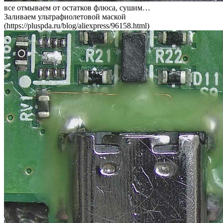
все отмываем от остатков флюса, сушим…
Заливаем ультрафиолетовой маской
(https://pluspda.ru/blog/aliexpress/96158.html)