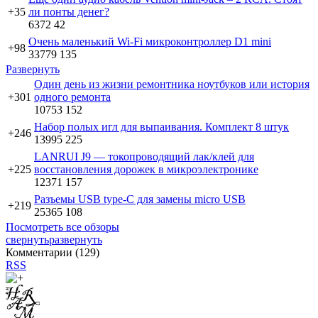
+35
ли понты денег?
6372
42
Очень маленький Wi-Fi микроконтроллер D1 mini
+98
33779
135
Развернуть
Один день из жизни ремонтника ноутбуков или история
+301
одного ремонта
10753
152
Набор полых игл для выпаивания. Комплект 8 штук
+246
13995
225
LANRUI J9 — токопроводящий лак/клей для
+225
восстановления дорожек в микроэлектронике
12371
157
Разъемы USB type-C для замены micro USB
+219
25365
108
Посмотреть все обзоры
свернуть
развернуть
Комментарии (
129
)
RSS