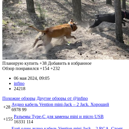
Планирую купить
+38
Добавить в избранное
Обзор понравился
+154
+232
06 мая 2024, 09:05
infino
24218
Похожие обзоры
Другие обзоры от @infino
Аудио кабель Vention mini-Jack – 2 Jack. Хороший
+28
6978
99
Разъемы Type-C для замены mini и micro USB
+155
16331
114
Ещё один аудио кабель Vention mini-Jack – 2 RCA. Стоят