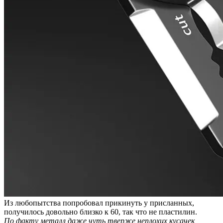
Из любопытства попробовал прикинуть у присланных,
получилось довольно близко к 60, так что не пластилин.
По факту металл даже чуть тверже неплохих кусачек