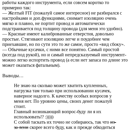
работы каждого инструмента, если совсем коротко то
примерно так:
— Желтый FIT (пожалуй самое интересное) не разбирался с
настройками и доп.функциями, снимает изоляцию очень
мягко и плавно, не портит провод и автоматически
подстраивается под толщину провода (для меня это удобно).
— Красные имеют калиброванные отверстия, довольно
простые. Стягивают изоляцию легче и поудобнее чем
приехавшие, но по сути это то же самое, просто «вид сбоку».
— Обычные кусачки, с ними все понятно. Самый простой
(всегда под рукой), но и самый непредсказуемый инструмент-
можно легко испортить провод (а если нет запаса по длине это
может оказаться фатальным).
Выводы…
Не знаю на сколько может хватить купленных,
нагрузка там только при использовании кусачек,
наверное надолго. К качеству особых вопросов у
меня нет. По уровню цены, своих денег пожалуй
стоит.
Главный возникающий вопрос-буду ли я их
использовать!? :)))))
С собой таскать их точно не собираюсь, так что
из-
за лени
скорее всего буду, как и прежде обходиться