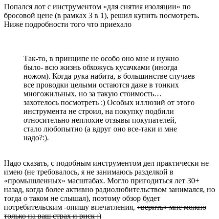
Попался лот с инструментом «для снятия изоляции» по
бросовой цене (в рамках 3 в 1), решил купить посмотреть.
Ниже подробности того что приехало
Так-то, в принципе не особо оно мне и нужно
было- всю жизнь обхожусь кусачками (иногда
ножом). Когда рука набита, в большинстве случаев
все проводки целыми остаются даже в тонких
многожильных, но за такую стоимость…
захотелось посмотреть :) Особых иллюзий от этого
инструмента не строил, на покупку подбили
относительно неплохие отзывы покупателей,
стало любопытно (а вдруг оно все-таки и мне
надо?:).
Надо сказать, с подобным инструментом дел практически не
имею (не требовалось, я не занимаюсь разделкой в
«промышленных» масштабах. Могло пригодиться лет 30+
назад, когда более активно радиолюбительством занимался, но
тогда о таком не слышал), поэтому обзор будет
потребительским -опишу впечатления,
«верить» мне можно
только на ваш страх и риск :)