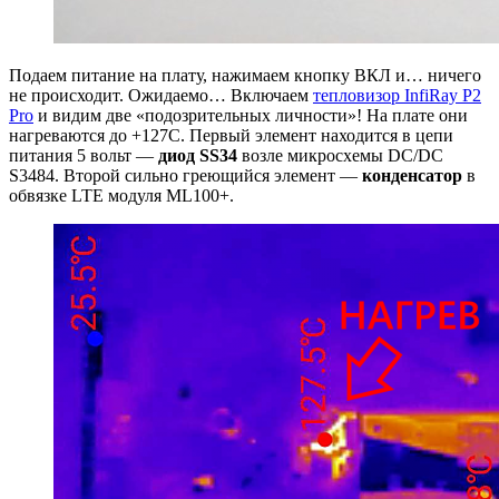
Подаем питание на плату, нажимаем кнопку ВКЛ и… ничего
не происходит. Ожидаемо… Включаем
тепловизор InfiRay P2
Pro
и видим две «подозрительных личности»! На плате они
нагреваются до +127С. Первый элемент находится в цепи
питания 5 вольт —
диод SS34
возле микросхемы DC/DC
S3484. Второй сильно греющийся элемент —
конденсатор
в
обвязке LTE модуля ML100+.