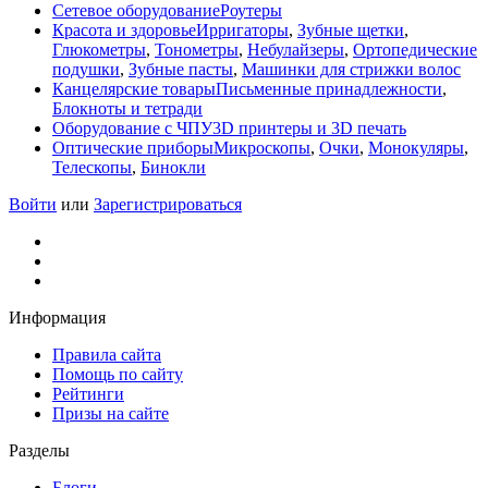
Сетевое оборудование
Роутеры
Красота и здоровье
Ирригаторы
,
Зубные щетки
,
Глюкометры
,
Тонометры
,
Небулайзеры
,
Ортопедические
подушки
,
Зубные пасты
,
Машинки для стрижки волос
Канцелярские товары
Письменные принадлежности
,
Блокноты и тетради
Оборудование с ЧПУ
3D принтеры и 3D печать
Оптические приборы
Микроскопы
,
Очки
,
Монокуляры
,
Телескопы
,
Бинокли
Войти
или
Зарегистрироваться
Информация
Правила сайта
Помощь по сайту
Рейтинги
Призы на сайте
Разделы
Блоги