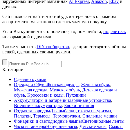
зарубежных интернет-магазинах
AliExpress
,
Amazon
,
Ebay
и
других.
Сайт помогает найти что-нибудь интересное в огромном
ассортименте магазинов и сделать удачную покупку.
Если Вы купили что-то полезное, то, пожалуйста,
поделитесь
информацией с другими.
Также у нас есть
DIY сообщество
, где приветствуются обзоры
вещей, сделанных своими руками.
Категории
Сделано руками
Одежда и Обувь
Женская одежда
,
Женская обувь
,
Мужская одежда
,
Мужская обувь
,
Детская одежда и
обувь
,
Кроссовки и кеды
,
Пуховики
Аккумуляторы и Батарейки
Зарядные устройства
,
Внешние аккумуляторы
,
Блоки питания
Отдых за городом
Для рыбалки, охоты и туризма
,
Палатки
,
Термосы
,
Термокружки
,
Спальные мешки
Фонарики и светодиодные лампы
Светодиодные ленты
Часы и таймеры
Наручные часы
,
Детские часы
,
Смарт-