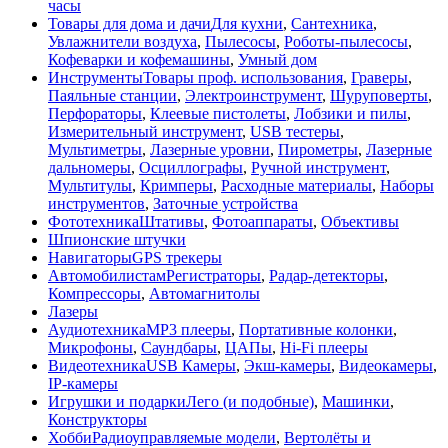
часы
Товары для дома и дачи
Для кухни
,
Сантехника
,
Увлажнители воздуха
,
Пылесосы
,
Роботы-пылесосы
,
Кофеварки и кофемашины
,
Умный дом
Инструменты
Товары проф. использования
,
Граверы
,
Паяльные станции
,
Электроинструмент
,
Шуруповерты
,
Перфораторы
,
Клеевые пистолеты
,
Лобзики и пилы
,
Измерительный инструмент
,
USB тестеры
,
Мультиметры
,
Лазерные уровни
,
Пирометры
,
Лазерные
дальномеры
,
Осциллографы
,
Ручной инструмент
,
Мультитулы
,
Кримперы
,
Расходные материалы
,
Наборы
инструментов
,
Заточные устройства
Фототехника
Штативы
,
Фотоаппараты
,
Объективы
Шпионские штучки
Навигаторы
GPS трекеры
Автомобилистам
Регистраторы
,
Радар-детекторы
,
Компрессоры
,
Автомагнитолы
Лазеры
Аудиотехника
MP3 плееры
,
Портативные колонки
,
Микрофоны
,
Саундбары
,
ЦАПы
,
Hi-Fi плееры
Видеотехника
USB Камеры
,
Экш-камеры
,
Видеокамеры
,
IP-камеры
Игрушки и подарки
Лего (и подобные)
,
Машинки
,
Конструкторы
Хобби
Радиоуправляемые модели
,
Вертолёты и