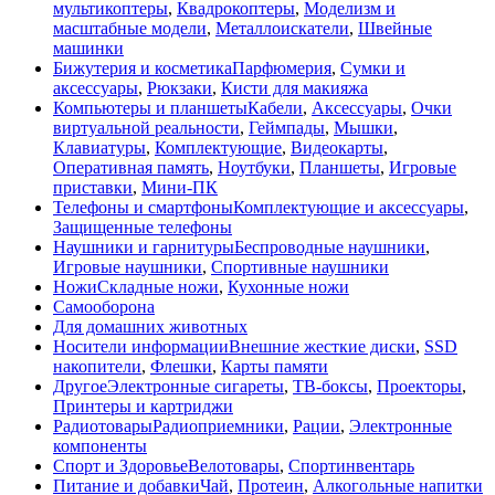
мультикоптеры
,
Квадрокоптеры
,
Моделизм и
масштабные модели
,
Металлоискатели
,
Швейные
машинки
Бижутерия и косметика
Парфюмерия
,
Сумки и
аксессуары
,
Рюкзаки
,
Кисти для макияжа
Компьютеры и планшеты
Кабели
,
Аксессуары
,
Очки
виртуальной реальности
,
Геймпады
,
Мышки
,
Клавиатуры
,
Комплектующие
,
Видеокарты
,
Оперативная память
,
Ноутбуки
,
Планшеты
,
Игровые
приставки
,
Мини-ПК
Телефоны и смартфоны
Комплектующие и аксессуары
,
Защищенные телефоны
Наушники и гарнитуры
Беспроводные наушники
,
Игровые наушники
,
Спортивные наушники
Ножи
Складные ножи
,
Кухонные ножи
Самооборона
Для домашних животных
Носители информации
Внешние жесткие диски
,
SSD
накопители
,
Флешки
,
Карты памяти
Другое
Электронные сигареты
,
ТВ-боксы
,
Проекторы
,
Принтеры и картриджи
Радиотовары
Радиоприемники
,
Рации
,
Электронные
компоненты
Спорт и Здоровье
Велотовары
,
Спортинвентарь
Питание и добавки
Чай
,
Протеин
,
Алкогольные напитки