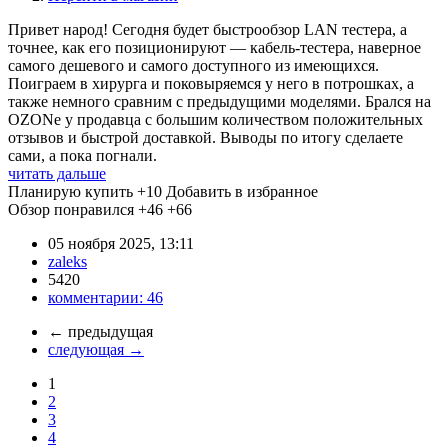
Привет народ! Сегодня будет быстрообзор LAN тестера, а
точнее, как его позиционируют — кабель-тестера, наверное
самого дешевого и самого доступного из имеющихся.
Поиграем в хирурга и поковыряемся у него в потрошках, а
также немного сравним с предыдущими моделями. Брался на
OZONe у продавца с большим количеством положительных
отзывов и быстрой доставкой. Выводы по итогу сделаете
сами, а пока погнали.
читать дальше
Планирую купить
+10
Добавить в избранное
Обзор понравился
+46
+66
05 ноября 2025, 13:11
zaleks
5420
комментарии:
46
←
предыдущая
следующая
→
1
2
3
4