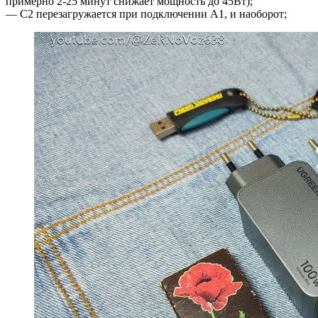
примерно 2-25 минут снижает мощность до 45Вт);
— С2 перезагружается при подключении А1, и наоборот;