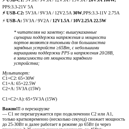
PPS:3.3-21V 5A
⚡ USB-C2:
5V3A / 9V3A / 12V2.5A
30W
,PPS:3.3-11V 2.75A
⚡
USB-A:
5V3A / 9V2A /
12V1.5A
/ 10V2.25A 22.5W
* читателям на заметку: вышеуказанные
сценарии поддержки напряжения и мощности
портов являются типовыми для большинства
зарядных устройств ≥65Вт, с небольшими
вариациями поддержки PPS и напряжения 20/28В,
в зависимости от мощности зарядного
устройства;
Мультипорт:
C1+C2: 65+30W
С1+А: 65+22.5W
С2+А: 5V3A (15W)
C1+C2+А): 65+5V3A (15W)
Важно!!!
о перезагрузке
— С1 не перезагружается при подключении С2 или А1,
только кратковременно (несколько секунд) снижает мощность
до 25-30Вт и далее работает в режиме до 65Вт (и через