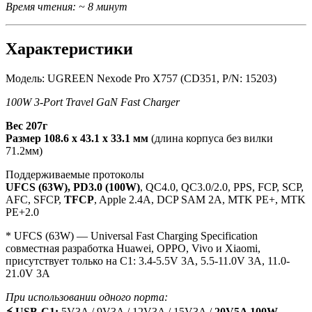
Время чтения: ~ 8 минут
Характеристики
Модель: UGREEN Nexode Pro X757 (CD351, P/N: 15203)
100W 3-Port Travel GaN Fast Charger
Вес 207г
Размер 108.6 х 43.1 х 33.1 мм
(длина корпуса без вилки
71.2мм)
Поддерживаемые протоколы
UFCS (63W), PD3.0 (100W)
, QC4.0, QC3.0/2.0, PPS, FCP, SCP,
AFC, SFCP,
TFCP
, Apple 2.4А, DCP SAM 2A, MTK PE+, MTK
PE+2.0
* UFCS (63W) — Universal Fast Charging Specification
совместная разработка Huawei, OPPO, Vivo и Xiaomi,
присутствует только на С1: 3.4-5.5V 3A, 5.5-11.0V 3A, 11.0-
21.0V 3A
При использовании одного порта:
⚡ USB-C1:
5V3A / 9V3A / 12V3A / 15V3A /
20V5A 100W,