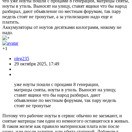
что уже ноуты пошли с процами 8 генерации, матрицы сняты,
ноуты в утиль. Выносят на улицу, ставят ящики что бы народ
разбирал, дают объявление по местным форумам, так пару
недель стоят не тронутые, а за утилизацию надо еще и
платить.
Аккумуляторы от ноутов десятками килограмм, никому не
надо.
+1
oleg235
29 октября 2025, 17:49
уже ноуты пошли с процами 8 генерации,
матрицы сняты, ноуты в утиль. Выносят на улицу,
ставят ящики что бы народ разбирал, дают
объявление по местным форумам, так пару недель
стоят не тронутые
Потому что рабочие ноуты в сервис обычно не заезжают, и
снятые матрицы там одни из немногого оставшегося в живых.
В таком железе как правило материнская плата или после
удара, или после залития, или убита статикой. Добавьте к