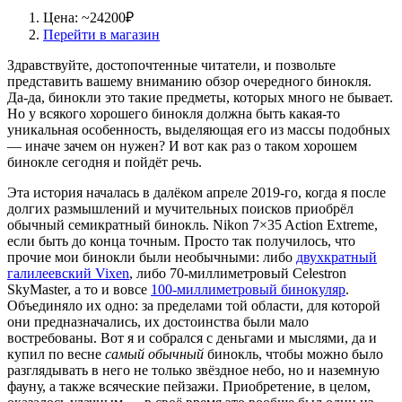
Цена: ~24200₽
Перейти в магазин
Здравствуйте, достопочтенные читатели, и позвольте
представить вашему вниманию обзор очередного бинокля.
Да-да, бинокли это такие предметы, которых много не бывает.
Но у всякого хорошего бинокля должна быть какая-то
уникальная особенность, выделяющая его из массы подобных
— иначе зачем он нужен? И вот как раз о таком хорошем
бинокле сегодня и пойдёт речь.
Эта история началась в далёком апреле 2019-го, когда я после
долгих размышлений и мучительных поисков приобрёл
обычный семикратный бинокль. Nikon 7×35 Action Extreme,
если быть до конца точным. Просто так получилось, что
прочие мои бинокли были необычными: либо
двухкратный
галилеевский Vixen
, либо 70-миллиметровый Celestron
SkyMaster, а то и вовсе
100-миллиметровый бинокуляр
.
Объединяло их одно: за пределами той области, для которой
они предназначались, их достоинства были мало
востребованы. Вот я и собрался с деньгами и мыслями, да и
купил по весне
самый обычный
бинокль, чтобы можно было
разглядывать в него не только звёздное небо, но и наземную
фауну, а также всяческие пейзажи. Приобретение, в целом,