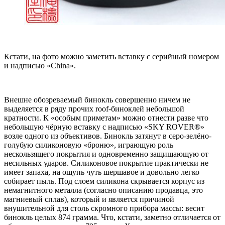
Кстати, на фото можно заметить вставку с серийный номером
и надписью «China».
Внешне обозреваемый бинокль совершенно ничем не
выделяется в ряду прочих roof-биноклей небольшой
кратности. К «особым приметам» можно отнести разве что
небольшую чёрную вставку с надписью «SKY ROVER®»
возле одного из объективов. Бинокль затянут в серо-зелёно-
голубую силиконовую «броню», играющую роль
нескользящего покрытия и одновременно защищающую от
несильных ударов. Силиконовое покрытие практически не
имеет запаха, на ощупь чуть шершавое и довольно легко
собирает пыль. Под слоем силикона скрывается корпус из
немагнитного металла (согласно описанию продавца, это
магниевый сплав), который и является причиной
внушительной для столь скромного прибора массы: весит
бинокль целых 874 грамма. Что, кстати, заметно отличается от