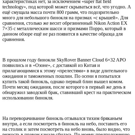
характеристиках нет, за исключением «super flat field
technology», под которой может скрываться всё, что угодно. А
ещё смущала масса почти 800 грамм, что подозрительно
много для небольшого бинокля на призмах «с крышей». Для
сравнения, столько же весит обрезиненный Nikon Action EX
7×35 с металлическим шасси и призмами Порро, который в
данном обзоре ещё не раз появится в качестве образца для
сравнения.
В прошлом году бинокли SkyRover Banner Cloud 6×32 APO
появились и в «Озоне», с доставкой из Китая и
прилагающимися к этому «прелестями» в виде длительного
ожидания и таможенных пошлин. По осени я попытался
купить такой бинокль, однако первый блин вышел комом.
Почти месяц ожидания, после которого в первый же день я
обнаружил заводской брак, ставивший крест на практическом
использовании бинокля.
На переворачивание бинокль отзывался тихим бряканьем
внутри, а если посмотреть в бинокль на небо, поставить его
на столик и затем посмотреть на небо вновь, было видно, что
резкость в правом канале сбилась. По моему предположению,