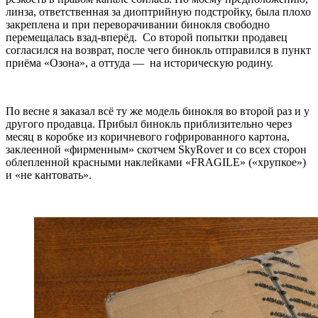
линза, ответственная за диоптрийную подстройку, была плохо
закреплена и при переворачивании бинокля свободно
перемещалась взад-вперёд. Со второй попытки продавец
согласился на возврат, после чего бинокль отправился в пункт
приёма «Озона», а оттуда — на историческую родину.
По весне я заказал всё ту же модель бинокля во второй раз и у
другого продавца. Прибыл бинокль приблизительно через
месяц в коробке из коричневого гофрированного картона,
заклеенной «фирменным» скотчем SkyRover и со всех сторон
облепленной красными наклейками «FRAGILE» («хрупкое»)
и «не кантовать».