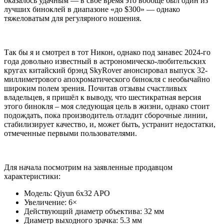
оказалось удачным — в своё время это вообще был один из
лучших биноклей в диапазоне «до $300» — однако
тяжеловатым для регулярного ношения.
Так бы я и смотрел в тот Никон, однако под занавес 2024-го
года довольно известный в астрономическо-любительских
кругах китайский брэнд SkyRover анонсировал выпуск 32-
миллиметрового апохроматического бинокля с необычайно
широким полем зрения. Почитав отзывы счастливых
владельцев, я пришёл к выводу, что шестикратная версия
этого бинокля – моя следующая цель в жизни, однако стоит
подождать, пока производитель отладит сборочные линии,
стабилизирует качество, и, может быть, устранит недостатки,
отмеченные первыми пользователями.
Для начала посмотрим на заявленные продавцом
характеристики:
Модель: Qiyun 6x32 APO
Увеличение: 6×
Действующий диаметр объектива: 32 мм
Диаметр выходного зрачка: 5.3 мм