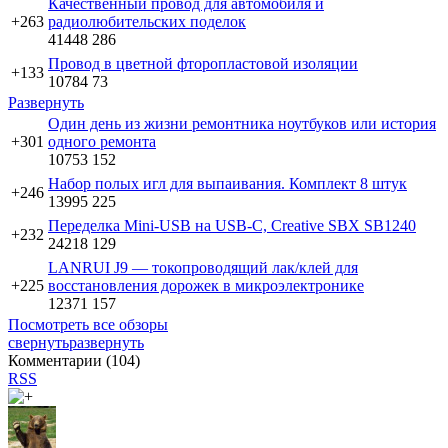
Качественный провод для автомобиля и
+263
радиолюбительских поделок
41448
286
Провод в цветной фторопластовой изоляции
+133
10784
73
Развернуть
Один день из жизни ремонтника ноутбуков или история
+301
одного ремонта
10753
152
Набор полых игл для выпаивания. Комплект 8 штук
+246
13995
225
Переделка Mini-USB на USB-С, Creative SBX SB1240
+232
24218
129
LANRUI J9 — токопроводящий лак/клей для
+225
восстановления дорожек в микроэлектронике
12371
157
Посмотреть все обзоры
свернуть
развернуть
Комментарии (
104
)
RSS