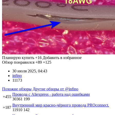
Планирую купить
+16
Добавить в избранное
Обзор понравился
+89
+125
30 июля 2025, 04:43
infino
11173
Похожие обзоры
Другие обзоры от @infino
Провода с Aliexpress - работа над ошибками
+455
30361
199
Внутренний мир красно-чёрного провода PROconnect.
+187
11910
142