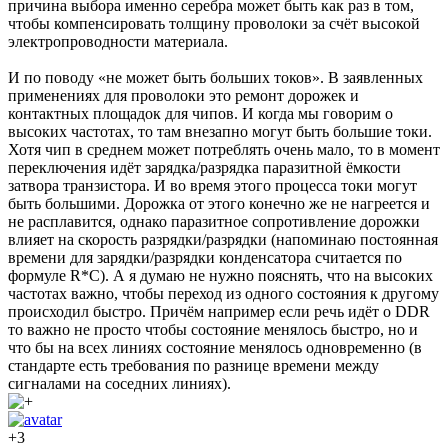
причина выбора именно серебра может быть как раз в том,
чтобы компенсировать толщину проволоки за счёт высокой
электропроводности материала.
И по поводу «не может быть больших токов». В заявленных
применениях для проволоки это ремонт дорожек и
контактных площадок для чипов. И когда мы говорим о
высоких частотах, то там внезапно могут быть большие токи.
Хотя чип в среднем может потреблять очень мало, то в момент
переключения идёт зарядка/разрядка паразитной ёмкости
затвора транзистора. И во время этого процесса токи могут
быть большими. Дорожка от этого конечно же не нагреется и
не расплавится, однако паразитное сопротивление дорожки
влияет на скорость разрядки/разрядки (напоминаю постоянная
времени для зарядки/разрядки конденсатора считается по
формуле R*C). А я думаю не нужно пояснять, что на высоких
частотах важно, чтобы переход из одного состояния к другому
происходил быстро. Причём например если речь идёт о DDR
то важно не просто чтобы состояние менялось быстро, но и
что бы на всех линиях состояние менялось одновременно (в
стандарте есть требования по разнице времени между
сигналами на соседних линиях).
+3