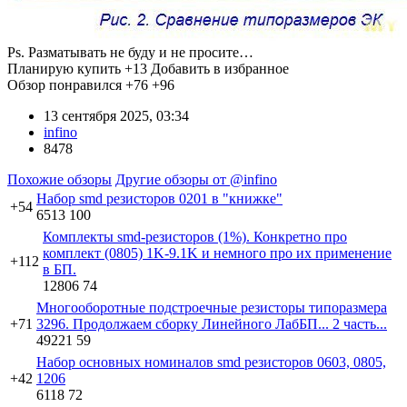
Ps. Разматывать не буду и не просите…
Планирую купить
+13
Добавить в избранное
Обзор понравился
+76
+96
13 сентября 2025, 03:34
infino
8478
Похожие обзоры
Другие обзоры от @infino
Набор smd резисторов 0201 в "книжке"
+54
6513
100
Комплекты smd-резисторов (1%). Конкретно про
комплект (0805) 1K-9.1K и немного про их применение
+112
в БП.
12806
74
Многооборотные подстроечные резисторы типоразмера
+71
3296. Продолжаем сборку Линейного ЛабБП... 2 часть...
49221
59
Набор основных номиналов smd резисторов 0603, 0805,
+42
1206
6118
72