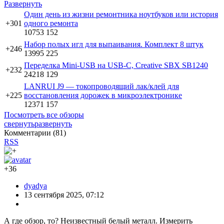
Развернуть
Один день из жизни ремонтника ноутбуков или история
+301
одного ремонта
10753
152
Набор полых игл для выпаивания. Комплект 8 штук
+246
13995
225
Переделка Mini-USB на USB-С, Creative SBX SB1240
+232
24218
129
LANRUI J9 — токопроводящий лак/клей для
+225
восстановления дорожек в микроэлектронике
12371
157
Посмотреть все обзоры
свернуть
развернуть
Комментарии (
81
)
RSS
+36
dyadya
13 сентября 2025, 07:12
А где обзор, то? Неизвестный белый металл. Измерить