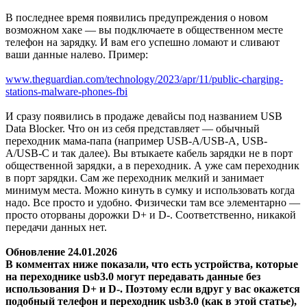
В последнее время появились предупреждения о новом
возможном хаке — вы подключаете в общественном месте
телефон на зарядку. И вам его успешно ломают и сливают
ваши данные налево. Пример:
www.theguardian.com/technology/2023/apr/11/public-charging-
stations-malware-phones-fbi
И сразу появились в продаже девайсы под названием USB
Data Blocker. Что он из себя представляет — обычный
переходник мама-папа (например USB-A/USB-A, USB-
A/USB-C и так далее). Вы втыкаете кабель зарядки не в порт
общественной зарядки, а в переходник. А уже сам переходник
в порт зарядки. Сам же переходник мелкий и занимает
минимум места. Можно кинуть в сумку и использовать когда
надо. Все просто и удобно. Физически там все элементарно —
просто оторваны дорожки D+ и D-. Соответственно, никакой
передачи данных нет.
Обновление 24.01.2026
В комментах ниже показали, что есть устройства, которые
на переходнике usb3.0 могут передавать данные без
использования D+ и D-. Поэтому если вдруг у вас окажется
подобный телефон и переходник usb3.0 (как в этой статье),