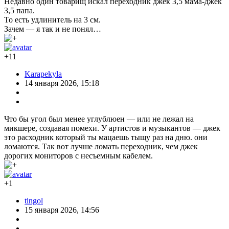
Недавно один товарищ искал переходник джек 3,5 мама-джек
3,5 папа.
То есть удлинитель на 3 см.
Зачем — я так и не понял…
+11
Karapekyla
14 января 2026, 15:18
Что бы угол был менее углублюен — или не лежал на
микшере, создавая помехи. У артистов и музыкантов — джек
это расходник который ты мацаешь тыщу раз на дню. они
ломаются. Так вот лучше ломать переходник, чем джек
дорогих мониторов с несъемным кабелем.
+1
tingol
15 января 2026, 14:56