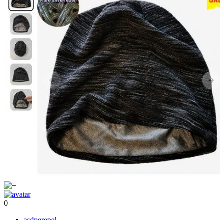
0
asdperepel