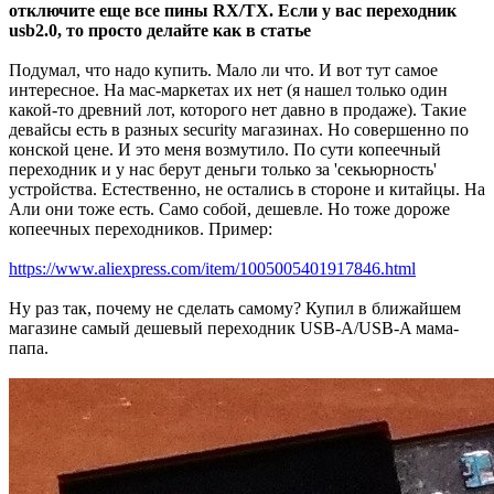
отключите еще все пины RX/TX. Если у вас переходник
usb2.0, то просто делайте как в статье
Подумал, что надо купить. Мало ли что. И вот тут самое
интересное. На мас-маркетах их нет (я нашел только один
какой-то древний лот, которого нет давно в продаже). Такие
девайсы есть в разных security магазинах. Но совершенно по
конской цене. И это меня возмутило. По сути копеечный
переходник и у нас берут деньги только за 'секьюрность'
устройства. Естественно, не остались в стороне и китайцы. На
Али они тоже есть. Само собой, дешевле. Но тоже дороже
копеечных переходников. Пример:
https://www.aliexpress.com/item/1005005401917846.html
Ну раз так, почему не сделать самому? Купил в ближайшем
магазине самый дешевый переходник USB-A/USB-A мама-
папа.