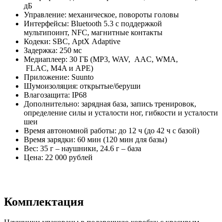
дБ
Управление: механическое, повороты головы
Интерфейсы: Bluetooth 5.3 с поддержкой
мультипоинт, NFC, магнитные контакты
Кодеки: SBC, AptX Adaptive
Задержка: 250 мс
Медиаплеер: 30 ГБ (MP3, WAV, AAC, WMA,
FLAC, M4A и APE)
Приложение: Suunto
Шумоизоляция: открытые/беруши
Влагозащита: IP68
Дополнительно: зарядная база, запись тренировок,
определение силы и усталости ног, гибкости и усталости
шеи
Время автономной работы: до 12 ч (до 42 ч с базой)
Время зарядки: 60 мин (120 мин для базы)
Вес: 35 г – наушники, 24.6 г – ба
з
а
Цена: 22 000 рублей
Комплектация