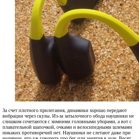
За счет плотного прилегания, динамики хорошо передают
вибрации через скулы. Из-за затылочного обода наушники не
слишком сочетаются с зимними головными уборами, а вот с
плавательной шапочкой, очками и велосипедными шлемами
никаких противоречий нет. Наушники не слетают даже при
нырянии, что уж говорить про бег или занятия в зале. Весят