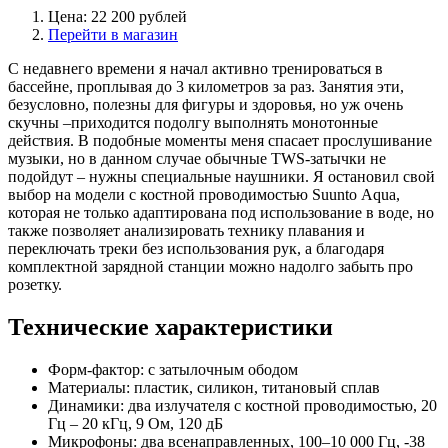
Цена: 22 200 рублей
Перейти в магазин
С недавнего времени я начал активно тренироваться в
бассейне, проплывая до 3 километров за раз. Занятия эти,
безусловно, полезны для фигуры и здоровья, но уж очень
скучны –приходится подолгу выполнять монотонные
действия. В подобные моменты меня спасает прослушивание
музыки, но в данном случае обычные TWS-затычки не
подойдут – нужны специальные наушники. Я остановил свой
выбор на модели с костной проводимостью Suunto Aqua,
которая не только адаптирована под использование в воде, но
также позволяет анализировать технику плавания и
переключать треки без использования рук, а благодаря
комплектной зарядной станции можно надолго забыть про
розетку.
Технические характеристики
Форм-фактор: с затылочным ободом
Материалы: пластик, силикон, титановый сплав
Динамики: два излучателя с костной проводимостью, 20
Гц – 20 кГц, 9 Ом, 120 дБ
Микрофоны: два всенаправленных, 100–10 000 Гц, -38