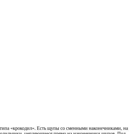
 типа «крокодил». Есть щупы со сменными наконечниками, на
кодильчики, цепляющиеся прямо на наконечники щупов. Под