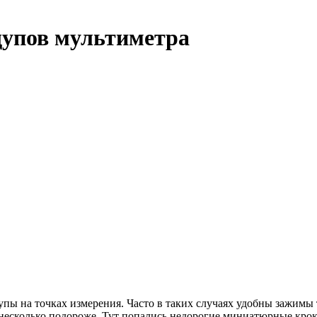
щупов мультиметра
упы на точках измерения. Часто в таких случаях удобны зажимы
несколько подороже. Тут попались недорогие миниатюрные кро