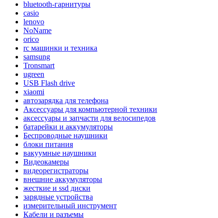
bluetooth-гарнитуры
casio
lenovo
NoName
orico
rc машинки и техника
samsung
Tronsmart
ugreen
USB Flash drive
xiaomi
автозарядка для телефона
Аксессуары для компьютерной техники
аксессуары и запчасти для велосипедов
батарейки и аккумуляторы
Беспроводные наушники
блоки питания
вакуумные наушники
Видеокамеры
видеорегистраторы
внешние аккумуляторы
жесткие и ssd диски
зарядные устройства
измерительный инструмент
Кабели и разъемы