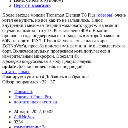
Цена: 69.99$ (с купоном)
Перейти в магазин
После выхода модели Tronsmart Element T6 Plus (
обзоры
) очень
хотел её купить, но всё как-то не заладилось. Плюс
внутренний меломан твердил «маловато будет». На всякий
случай напомню что у T6 Plus заявлено 40Вт. В конце
прошлого года подвернулась вот модель в которой заявлено
60Вт и защита IPX7. Штош ©, уважаемые пассажиры
ZeRNoVoz'а, просьба пристегнуть ремни и не высовываться за
борт. Включаем музыку, прогреваем
кота
попугаемер и
измерительный микрофон. Поехали ©.
Проверка погружением в воду присутствует.
update
Добавил видео работы под водой
читать дальше
Планирую купить
+4
Добавить в избранное
Обзор понравился
+32
+37
Tronsmart
,
Tronsmart Force Pro
,
портативная акустика
24 марта 2022, 00:02
ZeRNoVoz
9234
комментарии:
24