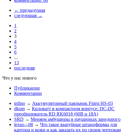
комментарии:
60
←
предыдущая
следующая
→
1
2
3
4
5
6
...
13
последняя
Что у нас нового
Публикации
Комментарии
infino
→
Аккумуляторный паяльник Fnirsi HS-03
dkom
→
Киловатт в компактном корпусе: DC-DC
преобразователь RD RK6018 (60В и 18А)
SRD
→
Меняем амбушюры в наушниках занедорого
lexus---08
→
Что такое вырубные штанцформы для
картона и кожи и как заказать их по своим чертежам