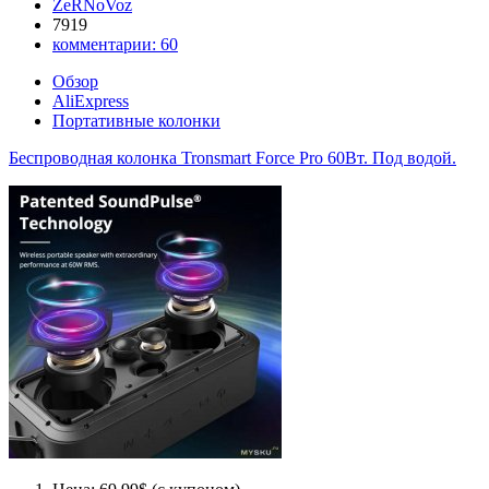
ZeRNoVoz
7919
комментарии:
60
Обзор
AliExpress
Портативные колонки
Беспроводная колонка Tronsmart Force Pro 60Вт. Под водой.