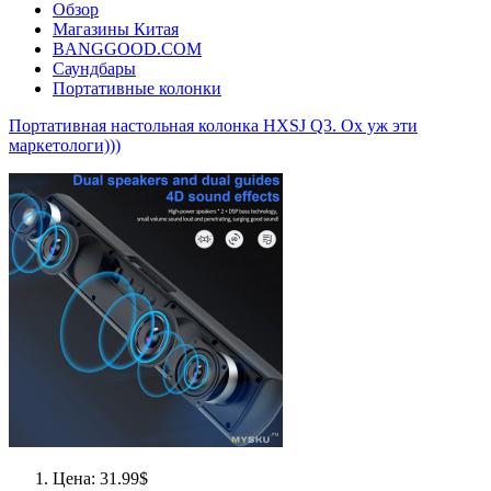
Обзор
Магазины Китая
BANGGOOD.COM
Саундбары
Портативные колонки
Портативная настольная колонка HXSJ Q3. Ох уж эти
маркетологи)))
Цена: 31.99$