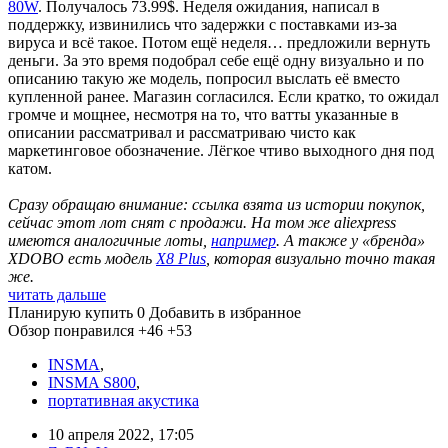
80W
. Получалось 73.99$. Неделя ожидания, написал в
поддержку, извинились что задержки с поставками из-за
вируса и всё такое. Потом ещё неделя… предложили вернуть
деньги. За это время подобрал себе ещё одну визуально и по
описанию такую же модель, попросил выслать её вместо
купленной ранее. Магазин согласился. Если кратко, то ожидал
громче и мощнее, несмотря на то, что ватты указанные в
описании рассматривал и рассматриваю чисто как
маркетинговое обозначение. Лёгкое чтиво выходного дня под
катом.
Сразу обращаю внимание: ссылка взята из истории покупок,
сейчас этот лот снят с продажи. На том же aliexpress
имеются аналогичные лоты,
например
. А также у «бренда»
XDOBO есть модель
X8 Plus
, которая визуально точно такая
же.
читать дальше
Планирую купить
0
Добавить в избранное
Обзор понравился
+46
+53
INSMA
,
INSMA S800
,
портативная акустика
10 апреля 2022, 17:05