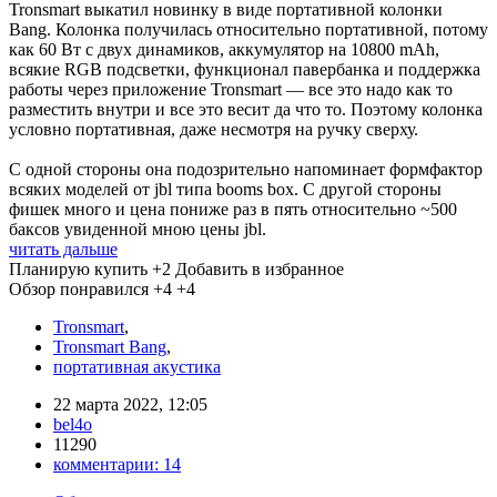
Tronsmart выкатил новинку в виде портативной колонки
Bang. Колонка получилась относительно портативной, потому
как 60 Вт с двух динамиков, аккумулятор на 10800 mAh,
всякие RGB подсветки, функционал павербанка и поддержка
работы через приложение Tronsmart — все это надо как то
разместить внутри и все это весит да что то. Поэтому колонка
условно портативная, даже несмотря на ручку сверху.
С одной стороны она подозрительно напоминает формфактор
всяких моделей от jbl типа booms box. С другой стороны
фишек много и цена пониже раз в пять относительно ~500
баксов увиденной мною цены jbl.
читать дальше
Планирую купить
+2
Добавить в избранное
Обзор понравился
+4
+4
Tronsmart
,
Tronsmart Bang
,
портативная акустика
22 марта 2022, 12:05
bel4o
11290
комментарии:
14