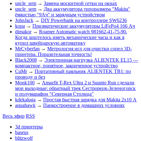
uncle_sem
→
Замена москитной сетки на окнах
uncle_sem
→
Два аккумулятора типоразмера "Makita"
ёмкостью "9Ач" и зарядным устройством
JohnJack
→
DIY Powerbank на контроллере SW6236
kopa
→
Призматические аккумуляторы LiFePo4 166 Ач
dimakor
→
Roamer Automatic watch 981662-41-75-90.
Когда захотелось иметь механические часы и как я
купил швейцарскую автоматику
MrCyberfan
→
Метрология игл для очистки сопел 3D-
принтера. Поразительная точность!
Black2008
→
Электронная нагрузка ALIENTEK EL15 —
компактное, понятное, законченное устройство
CuMr
→
Портативный паяльник ALIENTEK TB1: по
проводу и без
Monk100
→
Amazfit T-Rex Ultra 2 и Suunto Run сделали
мои выходные: обратный трек Сестрорецк-Зеленогорск
и полумарафон "Северная Столица"
kdekaluga
→
Простая быстрая зарядка для Makita 2х10 А
aquahawk
→
Панкостроение в домашних условиях
Весь эфир
RSS
3d принтеры
baseus
blitzwolf