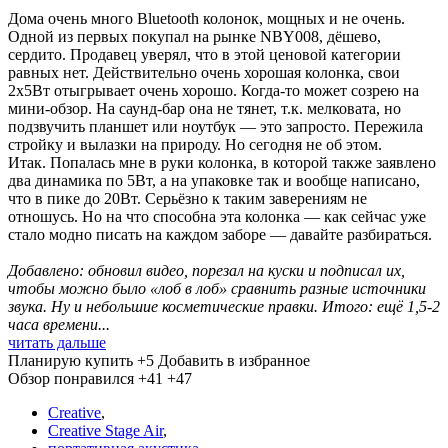
Дома очень много Bluetooth колонок, мощных и не очень.
Одной из первых покупал на рынке NBY008, дёшево,
сердито. Продавец уверял, что в этой ценовой категории
равных нет. Действительно очень хорошая колонка, свои
2х5Вт отыгрывает очень хорошо. Когда-то может созрею на
мини-обзор. На саунд-бар она не тянет, т.к. мелковата, но
подзвучить планшет или ноутбук — это запросто. Пережила
стройку и вылазки на природу. Но сегодня не об этом.
Итак. Попалась мне в руки колонка, в которой также заявлено
два динамика по 5Вт, а на упаковке так и вообще написано,
что в пике до 20Вт. Серьёзно к таким заверениям не
отношусь. Но на что способна эта колонка — как сейчас уже
стало модно писать на каждом заборе — давайте разбираться.
Добавлено: обновил видео, порезал на куски и подписал их,
чтобы можно было «лоб в лоб» сравнить разные источники
звука. Ну и небольшие косметические правки. Итого: ещё 1,5-2
часа времени...
читать дальше
Планирую купить
+5
Добавить в избранное
Обзор понравился
+41
+47
Creative
,
Creative Stage Air
,