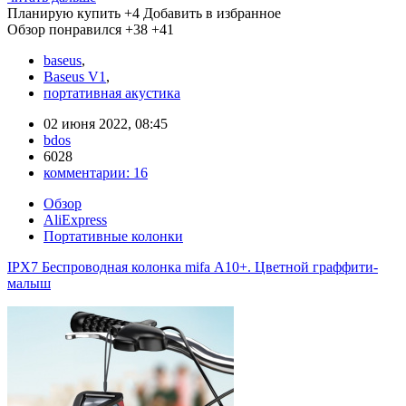
Планирую купить
+4
Добавить в избранное
Обзор понравился
+38
+41
baseus
,
Baseus V1
,
портативная акустика
02 июня 2022, 08:45
bdos
6028
комментарии:
16
Обзор
AliExpress
Портативные колонки
IPX7 Беспроводная колонка mifa А10+. Цветной граффити-
малыш