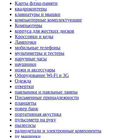
Карты флэш-памяти
квадрокоптеры
клавиатуры и мышки
компьютерные комплектующие
Компьютеры
корпуса для жестких дисков
Кроссовки и кеды
Лампочки
мобильные телефоны
мультиметры и тестеры
наручные часы
наушники
ножи и аксессуары
Оборудование Wi-Fi и 3G
Одежда
отвертки
паяльники и паяльные лампы
Письменные принадлежности
планшеты
повер банк
портативная акустика
пульсометр на руку
пылесосы
радиодетали и электронные компоненты
ру машинки