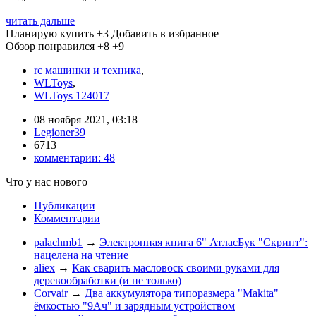
читать дальше
Планирую купить
+3
Добавить в избранное
Обзор понравился
+8
+9
rc машинки и техника
,
WLToys
,
WLToys 124017
08 ноября 2021, 03:18
Legioner39
6713
комментарии:
48
Что у нас нового
Публикации
Комментарии
palachmb1
→
Электронная книга 6" АтласБук "Скрипт":
нацелена на чтение
aliex
→
Как сварить масловоск своими руками для
деревообработки (и не только)
Corvair
→
Два аккумулятора типоразмера "Makita"
ёмкостью "9Ач" и зарядным устройством