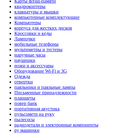
Карты флэш-памяти
квадрокоптеры
клавиатуры и мышки
компьютерные комплектующие
Компьютеры
корпуса для жестких дисков
Кроссовки и кеды
Лампочки
мобильные телефоны
мультиметры и тестеры
наручные часы
наушники
ножи и аксессуары
Оборудование Wi-Fi и 3G
Одежда
отвертки
паяльники и паяльные лампы
Письменные принадлежности
планшеты
повер банк
портативная акустика
пульсометр на руку
пылесосы
радиодетали и электронные компоненты
ру машинки