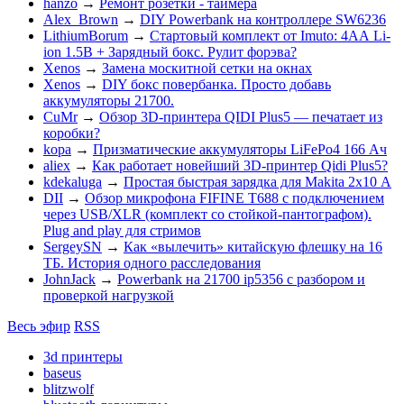
hanzo
→
Ремонт розетки - таймера
Alex_Brown
→
DIY Powerbank на контроллере SW6236
LithiumBorum
→
Стартовый комплект от Imuto: 4АА Li-
ion 1.5В + Зарядный бокс. Рулит форэва?
Xenos
→
Замена москитной сетки на окнах
Xenos
→
DIY бокс повербанка. Просто добавь
аккумуляторы 21700.
CuMr
→
Обзор 3D-принтера QIDI Plus5 — печатает из
коробки?
kopa
→
Призматические аккумуляторы LiFePo4 166 Ач
aliex
→
Как работает новейший 3D-принтер Qidi Plus5?
kdekaluga
→
Простая быстрая зарядка для Makita 2х10 А
DII
→
Обзор микрофона FIFINE T688 с подключением
через USB/XLR (комплект со стойкой-пантографом).
Plug and play для стримов
SergeySN
→
Как «вылечить» китайскую флешку на 16
ТБ. История одного расследования
JohnJack
→
Powerbank на 21700 ip5356 c разбором и
проверкой нагрузкой
Весь эфир
RSS
3d принтеры
baseus
blitzwolf