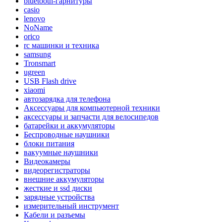
bluetooth-гарнитуры
casio
lenovo
NoName
orico
rc машинки и техника
samsung
Tronsmart
ugreen
USB Flash drive
xiaomi
автозарядка для телефона
Аксессуары для компьютерной техники
аксессуары и запчасти для велосипедов
батарейки и аккумуляторы
Беспроводные наушники
блоки питания
вакуумные наушники
Видеокамеры
видеорегистраторы
внешние аккумуляторы
жесткие и ssd диски
зарядные устройства
измерительный инструмент
Кабели и разъемы