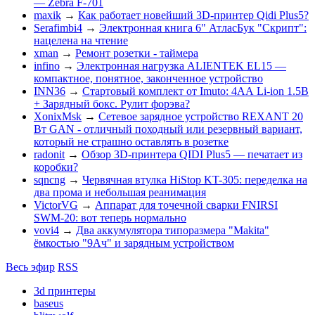
— Zebra F-701
maxik
→
Как работает новейший 3D-принтер Qidi Plus5?
Serafimbi4
→
Электронная книга 6" АтласБук "Скрипт":
нацелена на чтение
xman
→
Ремонт розетки - таймера
infino
→
Электронная нагрузка ALIENTEK EL15 —
компактное, понятное, законченное устройство
INN36
→
Стартовый комплект от Imuto: 4АА Li-ion 1.5В
+ Зарядный бокс. Рулит форэва?
XonixMsk
→
Сетевое зарядное устройство REXANT 20
Вт GAN - отличный походный или резервный вариант,
который не страшно оставлять в розетке
radonit
→
Обзор 3D-принтера QIDI Plus5 — печатает из
коробки?
sqncng
→
Червячная втулка HiStop KT-305: переделка на
два прома и небольшая реанимация
VictorVG
→
Аппарат для точечной сварки FNIRSI
SWM-20: вот теперь нормально
vovi4
→
Два аккумулятора типоразмера "Makita"
ёмкостью "9Ач" и зарядным устройством
Весь эфир
RSS
3d принтеры
baseus