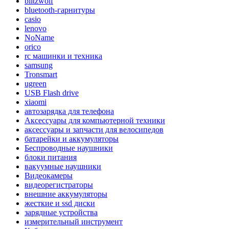
blitzwolf
bluetooth-гарнитуры
casio
lenovo
NoName
orico
rc машинки и техника
samsung
Tronsmart
ugreen
USB Flash drive
xiaomi
автозарядка для телефона
Аксессуары для компьютерной техники
аксессуары и запчасти для велосипедов
батарейки и аккумуляторы
Беспроводные наушники
блоки питания
вакуумные наушники
Видеокамеры
видеорегистраторы
внешние аккумуляторы
жесткие и ssd диски
зарядные устройства
измерительный инструмент