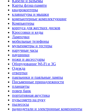
Кабели и разъемы
Карты флэш-памяти
квадрокоптеры
клавиатуры и мышки
компьютерные комплектующие
Компьютеры
корпуса для жестких дисков
Кроссовки и кеды
Лампочки
мобильные телефоны
мультиметры и тестеры
наручные часы
наушники
ножи и аксессуары
Оборудование Wi-Fi и 3G
Одежда
отвертки
паяльники и паяльные лампы
Письменные принадлежности
планшеты
повер банк
портативная акустика
пульсометр на руку
пылесосы
радиодетали и электронные компоненты