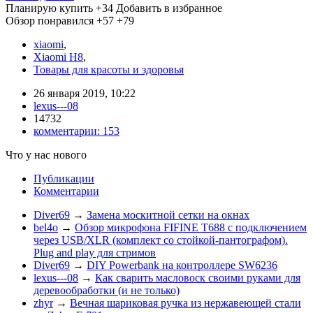
Планирую купить
+34
Добавить в избранное
Обзор понравился
+57
+79
xiaomi
,
Xiaomi H8
,
Товары для красоты и здоровья
26 января 2019, 10:22
lexus---08
14732
комментарии:
153
Что у нас нового
Публикации
Комментарии
Diver69
→
Замена москитной сетки на окнах
bel4o
→
Обзор микрофона FIFINE T688 с подключением
через USB/XLR (комплект со стойкой-пантографом).
Plug and play для стримов
Diver69
→
DIY Powerbank на контроллере SW6236
lexus---08
→
Как сварить масловоск своими руками для
деревообработки (и не только)
zhyr
→
Вечная шариковая ручка из нержавеющей стали