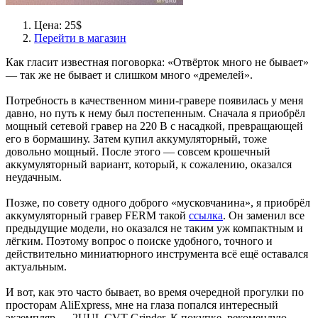
Цена: 25$
Перейти в магазин
Как гласит известная поговорка: «Отвёрток много не бывает»
— так же не бывает и слишком много «дремелей».
Потребность в качественном мини-гравере появилась у меня
давно, но путь к нему был постепенным. Сначала я приобрёл
мощный сетевой гравер на 220 В с насадкой, превращающей
его в бормашину. Затем купил аккумуляторный, тоже
довольно мощный. После этого — совсем крошечный
аккумуляторный вариант, который, к сожалению, оказался
неудачным.
Позже, по совету одного доброго «мусковчанина», я приобрёл
аккумуляторный гравер FERM такой
ссылка
. Он заменил все
предыдущие модели, но оказался не таким уж компактным и
лёгким. Поэтому вопрос о поиске удобного, точного и
действительно миниатюрного инструмента всё ещё оставался
актуальным.
И вот, как это часто бывает, во время очередной прогулки по
просторам AliExpress, мне на глаза попался интересный
экземпляр — 2UUL CVT Grinder. К покупке, рекомендую.