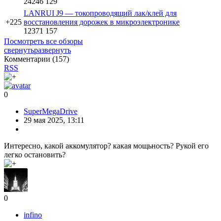
24246
129
LANRUI J9 — токопроводящий лак/клей для
+225
восстановления дорожек в микроэлектронике
12371
157
Посмотреть все обзоры
свернуть
развернуть
Комментарии (
157
)
RSS
0
SuperMegaDrive
29 мая 2025, 13:11
Интересно, какой аккомулятор? какая мощьность? Рукой его
легко остановить?
0
infino