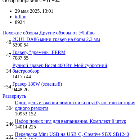
Обзор понравился
+51
+64
29 мая 2025, 13:01
infino
8924
Похожие обзоры
Другие обзоры от @infino
2UUL DA86 мини гравер на боры 2.3 мм
+48
5390
54
Гравер, "дремель" FERM
+47
7087
55
Ручной гравер Bdcat 400 Вт. Мой субботний
+34
быстрообзор.
14155
44
Гравер 180W (зеленый)
+54
9448
26
Развернуть
Один день из жизни ремонтника ноутбуков или история
+304
одного ремонта
10953
152
Набор полых игл для выпаивания. Комплект 8 штук
+246
14014
225
Переделка Mini-USB на USB-С, Creative SBX SB1240
+232