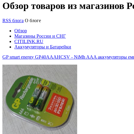
Обзор товаров из магазинов Р
RSS блога
О блоге
Обзор
Магазины России и СНГ
CITILINK.RU
Аккумуляторы и Батарейки
GP smart energy GP40AAAHCSV - NiMh AAA аккумуляторы ем