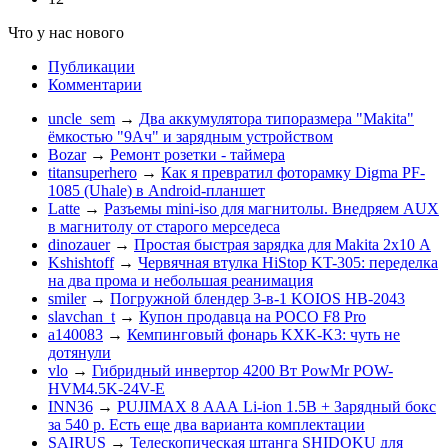
Что у нас нового
Публикации
Комментарии
uncle_sem
→
Два аккумулятора типоразмера "Makita"
ёмкостью "9Ач" и зарядным устройством
Bozar
→
Ремонт розетки - таймера
titansuperhero
→
Как я превратил фоторамку Digma PF-
1085 (Uhale) в Android-планшет
Latte
→
Разъемы mini-iso для магнитолы. Внедряем AUX
в магнитолу от старого мерседеса
dinozauer
→
Простая быстрая зарядка для Makita 2х10 А
Kshishtoff
→
Червячная втулка HiStop KT-305: переделка
на два прома и небольшая реанимация
smiler
→
Погружной блендер 3-в-1 KOIOS HB-2043
slavchan_t
→
Купон продавца на POCO F8 Pro
a140083
→
Кемпинговый фонарь KXK-K3: чуть не
дотянули
vlo
→
Гибридный инвертор 4200 Вт PowMr POW-
HVM4.5K-24V-E
INN36
→
PUJIMAX 8 ААА Li-ion 1.5В + Зарядный бокс
за 540 р. Есть еще два варианта комплектации
SAIRUS
→
Телескопическая штанга SHIDOKU для