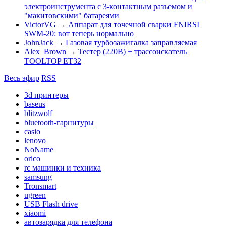
электроинструмента с 3-контактным разъемом и
"макитовскими" батареями
VictorVG
→
Аппарат для точечной сварки FNIRSI
SWM-20: вот теперь нормально
JohnJack
→
Газовая турбозажигалка заправляемая
Alex_Brown
→
Тестер (220В) + трассоискатель
TOOLTOP ET32
Весь эфир
RSS
3d принтеры
baseus
blitzwolf
bluetooth-гарнитуры
casio
lenovo
NoName
orico
rc машинки и техника
samsung
Tronsmart
ugreen
USB Flash drive
xiaomi
автозарядка для телефона