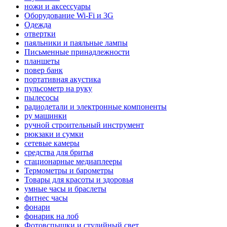
ножи и аксессуары
Оборудование Wi-Fi и 3G
Одежда
отвертки
паяльники и паяльные лампы
Письменные принадлежности
планшеты
повер банк
портативная акустика
пульсометр на руку
пылесосы
радиодетали и электронные компоненты
ру машинки
ручной строительный инструмент
рюкзаки и сумки
сетевые камеры
средства для бритья
стационарные медиаплееры
Термометры и барометры
Товары для красоты и здоровья
умные часы и браслеты
фитнес часы
фонари
фонарик на лоб
Фотовспышки и студийный свет