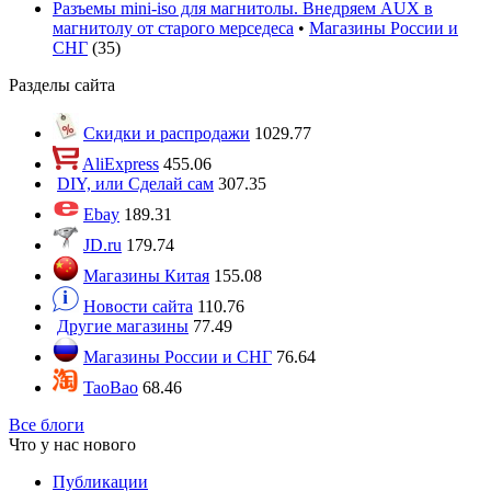
Разъемы mini-iso для магнитолы. Внедряем AUX в
магнитолу от старого мерседеса
•
Магазины России и
СНГ
(
35
)
Разделы сайта
Скидки и распродажи
1029.77
AliExpress
455.06
DIY, или Сделай сам
307.35
Ebay
189.31
JD.ru
179.74
Магазины Китая
155.08
Новости сайта
110.76
Другие магазины
77.49
Магазины России и СНГ
76.64
TaoBao
68.46
Все блоги
Что у нас нового
Публикации