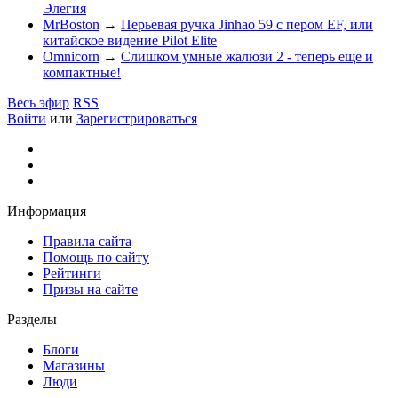
Элегия
MrBoston
→
Перьевая ручка Jinhao 59 с пером EF, или
китайское видение Pilot Elite
Omnicorn
→
Слишком умные жалюзи 2 - теперь еще и
компактные!
Весь эфир
RSS
Войти
или
Зарегистрироваться
Информация
Правила сайта
Помощь по сайту
Рейтинги
Призы на сайте
Разделы
Блоги
Магазины
Люди