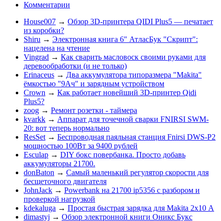
Комментарии
House007
→
Обзор 3D-принтера QIDI Plus5 — печатает
из коробки?
Shiru
→
Электронная книга 6" АтласБук "Скрипт":
нацелена на чтение
Vingrad
→
Как сварить масловоск своими руками для
деревообработки (и не только)
Erinaceus
→
Два аккумулятора типоразмера "Makita"
ёмкостью "9Ач" и зарядным устройством
Crown
→
Как работает новейший 3D-принтер Qidi
Plus5?
zoog
→
Ремонт розетки - таймера
kvarkk
→
Аппарат для точечной сварки FNIRSI SWM-
20: вот теперь нормально
ResSet
→
Беспроводная паяльная станция Fnirsi DWS-P2
мощностью 100Вт за 9400 рублей
Esculap
→
DIY бокс повербанка. Просто добавь
аккумуляторы 21700.
donBaton
→
Самый маленький регулятор скорости для
бесщеточного двигателя
JohnJack
→
Powerbank на 21700 ip5356 c разбором и
проверкой нагрузкой
kdekaluga
→
Простая быстрая зарядка для Makita 2х10 А
dimastyj
→
Обзор электронной книги Оникс Букс