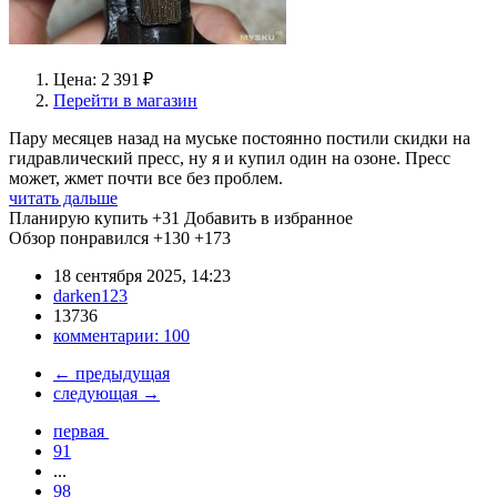
Цена: 2 391 ₽
Перейти в магазин
Пару месяцев назад на муське постоянно постили скидки на
гидравлический пресс, ну я и купил один на озоне. Пресс
может, жмет почти все без проблем.
читать дальше
Планирую купить
+31
Добавить в избранное
Обзор понравился
+130
+173
18 сентября 2025, 14:23
darken123
13736
комментарии:
100
←
предыдущая
следующая
→
первая
91
...
98