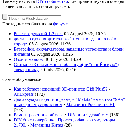
Также у нас есть
DIY сообщество
, где приветствуются обзоры
вещей, сделанных своими руками.
Последние сообщения на
форуме
Реле с задержкой 1-2 сек.
05 August 2026, 16:35
доставка сдэк, видит только 1 пункт выдачи во всём
городе.
05 August 2026, 11:26
Батарейки, аккумуляторы, зарядные устройства и блоки
питания
02 August 2026, 13:25
Озон и жалобы
30 July 2026, 14:29
Статья 16.3 с таможни за обычную(не "шпиЁнскую")
электронику.
20 July 2026, 09:16
Самое обсуждаемое
Как работает новейший 3D-принтер Qidi Plus5?
•
AliExpress
(
172
)
Два аккумулятора типоразмера "Makita" ёмкостью "9Ач"
и зарядным устройством
•
Магазины России и СНГ
(
203
)
Ремонт розетки - таймера
•
DIY, или Сделай сам
(
156
)
DIY бокс повербанка. Просто добавь аккумуляторы
21700.
•
Магазины Китая
(
28
)