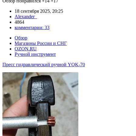
Обзор понравился
+14
+17
18 сентября 2025, 20:25
Alexander_
4864
комментарии:
33
Обзор
Магазины России и СНГ
OZON.RU
Ручной инструмент
Пресс гидравлический ручной YQK-70