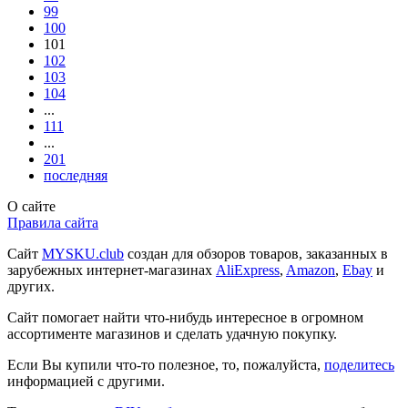
99
100
101
102
103
104
...
111
...
201
последняя
О сайте
Правила сайта
Сайт
MYSKU.club
cоздан для обзоров товаров, заказанных в
зарубежных интернет-магазинах
AliExpress
,
Amazon
,
Ebay
и
других.
Сайт помогает найти что-нибудь интересное в огромном
ассортименте магазинов и сделать удачную покупку.
Если Вы купили что-то полезное, то, пожалуйста,
поделитесь
информацией с другими.