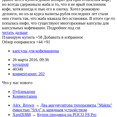
но всегда сдерживала жаба и то, что я не ярый поклонник
кофе, хотя иногда и пью его в охотку. Хотел рожковую
делонги, но из-за курса валюты-рубля последних лет стали
они стоить так, что жаба квакала без остановки. В итоге где-то
попалась инфо, что существуют многоразовые капсулы для
капсульных кофемашин. Подробнее под cut
читать дальше
Планирую купить
+58
Добавить в избранное
Обзор понравился
+44
+91
капсулы для кофемашины
26 марта 2016, 09:36
soyuzpotr
40340
комментарии:
202
Что у нас нового
Публикации
Комментарии
Alex_Brown
→
Два аккумулятора типоразмера "Makita"
ёмкостью "9Ач" и зарядным устройством
XzedX888
→
Купон продавца на POCO F8 Pro