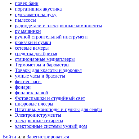
повер банк
портативная акустика
пульсометр на руку
пылесосы
радиодетали и электронные компоненты
ру машинки
ручной строительный инструмент
рюкзаки и сумки
сетевые камеры
средства для бритья
стационарные медиаплееры
Термометры и барометры
Товары для красоты и здоровья
умные часы и браслеты
фитнес часы
фонари
фонарик на лоб
Фотовспышки и студийный свет
цифровые плееры
Штативы, моноподы и пульты для селфи
Электроинструменты
электронные сигареты
электронные системы умный дом
Войти
или
Зарегистрироваться