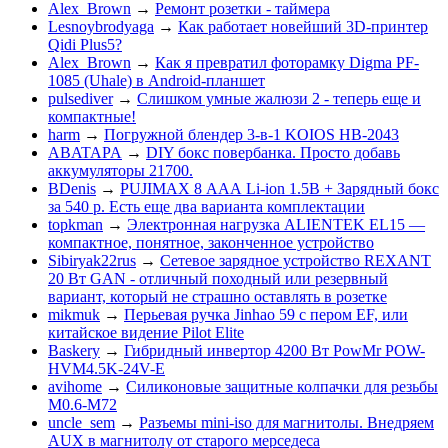
Alex_Brown
→
Ремонт розетки - таймера
Lesnoybrodyaga
→
Как работает новейший 3D-принтер
Qidi Plus5?
Alex_Brown
→
Как я превратил фоторамку Digma PF-
1085 (Uhale) в Android-планшет
pulsediver
→
Слишком умные жалюзи 2 - теперь еще и
компактные!
harm
→
Погружной блендер 3-в-1 KOIOS HB-2043
ABATAPA
→
DIY бокс повербанка. Просто добавь
аккумуляторы 21700.
BDenis
→
PUJIMAX 8 ААА Li-ion 1.5В + Зарядный бокс
за 540 р. Есть еще два варианта комплектации
topkman
→
Электронная нагрузка ALIENTEK EL15 —
компактное, понятное, законченное устройство
Sibiryak22rus
→
Сетевое зарядное устройство REXANT
20 Вт GAN - отличный походный или резервный
вариант, который не страшно оставлять в розетке
mikmuk
→
Перьевая ручка Jinhao 59 с пером EF, или
китайское видение Pilot Elite
Baskery
→
Гибридный инвертор 4200 Вт PowMr POW-
HVM4.5K-24V-E
avihome
→
Силиконовые защитные колпачки для резьбы
M0.6-M72
uncle_sem
→
Разъемы mini-iso для магнитолы. Внедряем
AUX в магнитолу от старого мерседеса