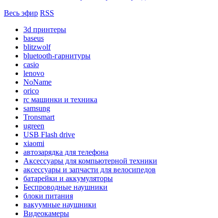
Весь эфир
RSS
3d принтеры
baseus
blitzwolf
bluetooth-гарнитуры
casio
lenovo
NoName
orico
rc машинки и техника
samsung
Tronsmart
ugreen
USB Flash drive
xiaomi
автозарядка для телефона
Аксессуары для компьютерной техники
аксессуары и запчасти для велосипедов
батарейки и аккумуляторы
Беспроводные наушники
блоки питания
вакуумные наушники
Видеокамеры