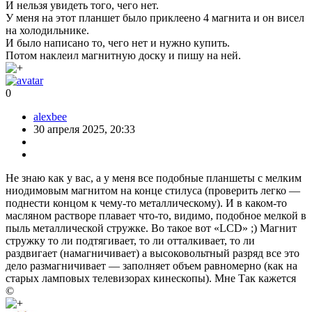
И нельзя увидеть того, чего нет.
У меня на этот планшет было приклеено 4 магнита и он висел
на холодильнике.
И было написано то, чего нет и нужно купить.
Потом наклеил магнитную доску и пишу на ней.
0
alexbee
30 апреля 2025, 20:33
Не знаю как у вас, а у меня все подобные планшеты с мелким
ниодимовым магнитом на конце стилуса (проверить легко —
поднести концом к чему-то металлическому). И в каком-то
масляном растворе плавает что-то, видимо, подобное мелкой в
пыль металлической стружке. Во такое вот «LCD» ;) Магнит
стружку то ли подтягивает, то ли отталкивает, то ли
раздвигает (намагничивает) а высоковольтный разряд все это
дело размагничивает — заполняет объем равномерно (как на
старых ламповых телевизорах кинескопы). Мне Так кажется
©