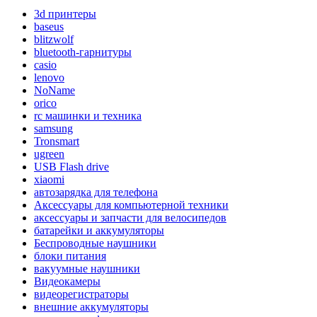
3d принтеры
baseus
blitzwolf
bluetooth-гарнитуры
casio
lenovo
NoName
orico
rc машинки и техника
samsung
Tronsmart
ugreen
USB Flash drive
xiaomi
автозарядка для телефона
Аксессуары для компьютерной техники
аксессуары и запчасти для велосипедов
батарейки и аккумуляторы
Беспроводные наушники
блоки питания
вакуумные наушники
Видеокамеры
видеорегистраторы
внешние аккумуляторы