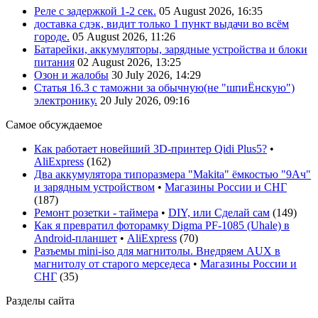
Реле с задержкой 1-2 сек.
05 August 2026, 16:35
доставка сдэк, видит только 1 пункт выдачи во всём
городе.
05 August 2026, 11:26
Батарейки, аккумуляторы, зарядные устройства и блоки
питания
02 August 2026, 13:25
Озон и жалобы
30 July 2026, 14:29
Статья 16.3 с таможни за обычную(не "шпиЁнскую")
электронику.
20 July 2026, 09:16
Самое обсуждаемое
Как работает новейший 3D-принтер Qidi Plus5?
•
AliExpress
(
162
)
Два аккумулятора типоразмера "Makita" ёмкостью "9Ач"
и зарядным устройством
•
Магазины России и СНГ
(
187
)
Ремонт розетки - таймера
•
DIY, или Сделай сам
(
149
)
Как я превратил фоторамку Digma PF-1085 (Uhale) в
Android-планшет
•
AliExpress
(
70
)
Разъемы mini-iso для магнитолы. Внедряем AUX в
магнитолу от старого мерседеса
•
Магазины России и
СНГ
(
35
)
Разделы сайта