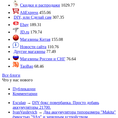
Скидки и распродажи
1029.77
AliExpress
455.06
DIY, или Сделай сам
307.35
Ebay
189.31
JD.ru
179.74
Магазины Китая
155.08
Новости сайта
110.76
Другие магазины
77.49
Магазины России и СНГ
76.64
TaoBao
68.46
Все блоги
Что у нас нового
Публикации
Комментарии
Esculap
→
DIY бокс повербанка. Просто добавь
аккумуляторы 21700.
IvanVasilevich
→
Два аккумулятора типоразмера "Makita"
ёмкостью "9Ач" и зарядным устройством