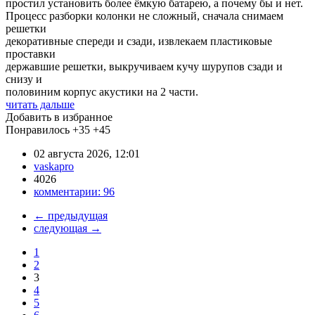
простил установить более ёмкую батарею, а почему бы и нет.
Процесс разборки колонки не сложный, сначала снимаем
решетки
декоративные спереди и сзади, извлекаем пластиковые
проставки
державшие решетки, выкручиваем кучу шурупов сзади и
снизу и
половиним корпус акустики на 2 части.
читать дальше
Добавить в избранное
Понравилось
+35
+45
02 августа 2026, 12:01
vaskapro
4026
комментарии:
96
←
предыдущая
следующая
→
1
2
3
4
5