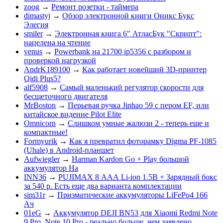
zoog
→
Ремонт розетки - таймера
dimastyj
→
Обзор электронной книги Оникс Букс
Элегия
smiler
→
Электронная книга 6" АтласБук "Скрипт":
нацелена на чтение
venus
→
Powerbank на 21700 ip5356 c разбором и
проверкой нагрузкой
AndrK189100
→
Как работает новейший 3D-принтер
Qidi Plus5?
alf5908
→
Самый маленький регулятор скорости для
бесщеточного двигателя
MrBoston
→
Перьевая ручка Jinhao 59 с пером EF, или
китайское видение Pilot Elite
Omnicorn
→
Слишком умные жалюзи 2 - теперь еще и
компактные!
Formyurik
→
Как я превратил фоторамку Digma PF-1085
(Uhale) в Android-планшет
Aufwiegler
→
Harman Kardon Go + Play большой
аккумулятор На
INN36
→
PUJIMAX 8 ААА Li-ion 1.5В + Зарядный бокс
за 540 р. Есть еще два варианта комплектации
sim31r
→
Призматические аккумуляторы LiFePo4 166
Ач
01eG
→
Аккумулятор DEJI BN53 для Xiaomi Redmi Note
9 Pro, Note 10 Pro - реально больше, чем заявлено.