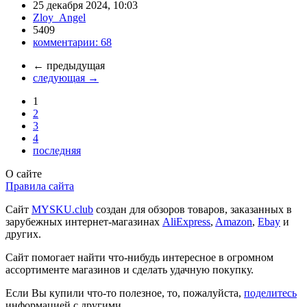
25 декабря 2024, 10:03
Zloy_Angel
5409
комментарии:
68
←
предыдущая
следующая
→
1
2
3
4
последняя
О сайте
Правила сайта
Сайт
MYSKU.club
cоздан для обзоров товаров, заказанных в
зарубежных интернет-магазинах
AliExpress
,
Amazon
,
Ebay
и
других.
Сайт помогает найти что-нибудь интересное в огромном
ассортименте магазинов и сделать удачную покупку.
Если Вы купили что-то полезное, то, пожалуйста,
поделитесь
информацией с другими.