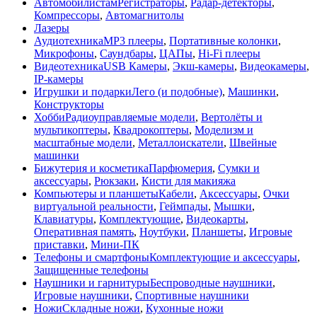
Автомобилистам
Регистраторы
,
Радар-детекторы
,
Компрессоры
,
Автомагнитолы
Лазеры
Аудиотехника
MP3 плееры
,
Портативные колонки
,
Микрофоны
,
Саундбары
,
ЦАПы
,
Hi-Fi плееры
Видеотехника
USB Камеры
,
Экш-камеры
,
Видеокамеры
,
IP-камеры
Игрушки и подарки
Лего (и подобные)
,
Машинки
,
Конструкторы
Хобби
Радиоуправляемые модели
,
Вертолёты и
мультикоптеры
,
Квадрокоптеры
,
Моделизм и
масштабные модели
,
Металлоискатели
,
Швейные
машинки
Бижутерия и косметика
Парфюмерия
,
Сумки и
аксессуары
,
Рюкзаки
,
Кисти для макияжа
Компьютеры и планшеты
Кабели
,
Аксессуары
,
Очки
виртуальной реальности
,
Геймпады
,
Мышки
,
Клавиатуры
,
Комплектующие
,
Видеокарты
,
Оперативная память
,
Ноутбуки
,
Планшеты
,
Игровые
приставки
,
Мини-ПК
Телефоны и смартфоны
Комплектующие и аксессуары
,
Защищенные телефоны
Наушники и гарнитуры
Беспроводные наушники
,
Игровые наушники
,
Спортивные наушники
Ножи
Складные ножи
,
Кухонные ножи