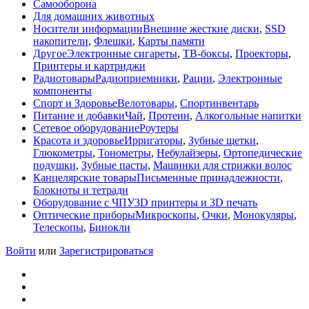
Самооборона
Для домашних животных
Носители информации
Внешние жесткие диски
,
SSD
накопители
,
Флешки
,
Карты памяти
Другое
Электронные сигареты
,
ТВ-боксы
,
Проекторы
,
Принтеры и картриджи
Радиотовары
Радиоприемники
,
Рации
,
Электронные
компоненты
Спорт и Здоровье
Велотовары
,
Спортинвентарь
Питание и добавки
Чай
,
Протеин
,
Алкогольные напитки
Сетевое оборудование
Роутеры
Красота и здоровье
Ирригаторы
,
Зубные щетки
,
Глюкометры
,
Тонометры
,
Небулайзеры
,
Ортопедические
подушки
,
Зубные пасты
,
Машинки для стрижки волос
Канцелярские товары
Письменные принадлежности
,
Блокноты и тетради
Оборудование с ЧПУ
3D принтеры и 3D печать
Оптические приборы
Микроскопы
,
Очки
,
Монокуляры
,
Телескопы
,
Бинокли
Войти
или
Зарегистрироваться