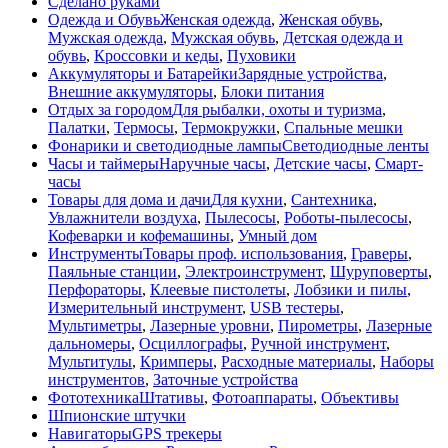
Сделано руками
Одежда и Обувь
Женская одежда
,
Женская обувь
,
Мужская одежда
,
Мужская обувь
,
Детская одежда и
обувь
,
Кроссовки и кеды
,
Пуховики
Аккумуляторы и Батарейки
Зарядные устройства
,
Внешние аккумуляторы
,
Блоки питания
Отдых за городом
Для рыбалки, охоты и туризма
,
Палатки
,
Термосы
,
Термокружки
,
Спальные мешки
Фонарики и светодиодные лампы
Светодиодные ленты
Часы и таймеры
Наручные часы
,
Детские часы
,
Смарт-
часы
Товары для дома и дачи
Для кухни
,
Сантехника
,
Увлажнители воздуха
,
Пылесосы
,
Роботы-пылесосы
,
Кофеварки и кофемашины
,
Умный дом
Инструменты
Товары проф. использования
,
Граверы
,
Паяльные станции
,
Электроинструмент
,
Шуруповерты
,
Перфораторы
,
Клеевые пистолеты
,
Лобзики и пилы
,
Измерительный инструмент
,
USB тестеры
,
Мультиметры
,
Лазерные уровни
,
Пирометры
,
Лазерные
дальномеры
,
Осциллографы
,
Ручной инструмент
,
Мультитулы
,
Кримперы
,
Расходные материалы
,
Наборы
инструментов
,
Заточные устройства
Фототехника
Штативы
,
Фотоаппараты
,
Объективы
Шпионские штучки
Навигаторы
GPS трекеры