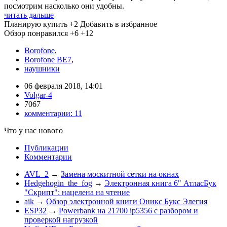
посмотрим насколько они удобны.
читать дальше
Планирую купить
+2
Добавить в избранное
Обзор понравился
+6
+12
Borofone
,
Borofone BE7
,
наушники
06 февраля 2018, 14:01
Volgar-4
7067
комментарии:
11
Что у нас нового
Публикации
Комментарии
AVL_2
→
Замена москитной сетки на окнах
Hedgehogin_the_fog
→
Электронная книга 6" АтласБук
"Скрипт": нацелена на чтение
aik
→
Обзор электронной книги Оникс Букс Элегия
ESP32
→
Powerbank на 21700 ip5356 c разбором и
проверкой нагрузкой