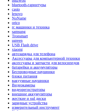
blitzwolf
bluetooth-гарнитуры
casio
lenovo
NoName
orico
rc машинки и техника
samsung
Tronsmart
ugreen
USB Flash drive
xiaomi
автозарядка для телефона
Аксессуары для компьютерной техники
аксессуары и запчасти для велосипедов
батарейки и аккумуляторы
Беспроводные наушники
блоки питания
вакуумные наушники
Видеокамеры
видеорегистраторы
внешние аккумуляторы
жесткие и ssd диски
зарядные устройства
измерительный инструмент