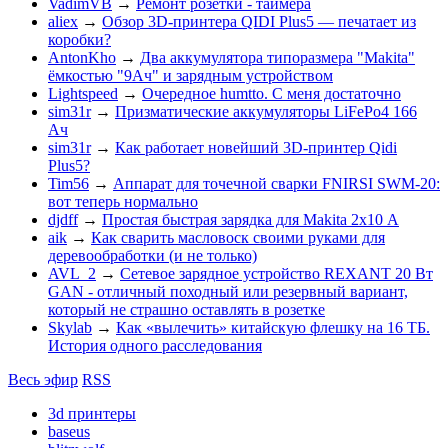
VadimVB
→
Ремонт розетки - таймера
aliex
→
Обзор 3D-принтера QIDI Plus5 — печатает из
коробки?
AntonKho
→
Два аккумулятора типоразмера "Makita"
ёмкостью "9Ач" и зарядным устройством
Lightspeed
→
Очередное humtto. С меня достаточно
sim31r
→
Призматические аккумуляторы LiFePo4 166
Ач
sim31r
→
Как работает новейший 3D-принтер Qidi
Plus5?
Tim56
→
Аппарат для точечной сварки FNIRSI SWM-20:
вот теперь нормально
djdff
→
Простая быстрая зарядка для Makita 2х10 А
aik
→
Как сварить масловоск своими руками для
деревообработки (и не только)
AVL_2
→
Сетевое зарядное устройство REXANT 20 Вт
GAN - отличный походный или резервный вариант,
который не страшно оставлять в розетке
Skylab
→
Как «вылечить» китайскую флешку на 16 ТБ.
История одного расследования
Весь эфир
RSS
3d принтеры
baseus