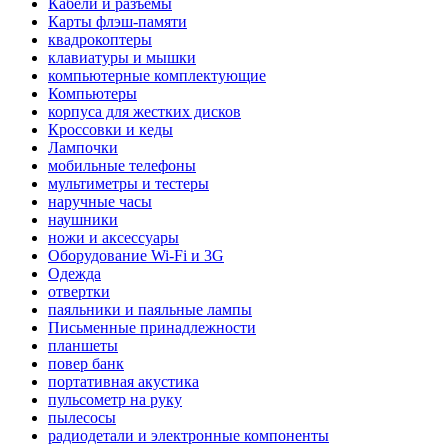
Кабели и разъемы
Карты флэш-памяти
квадрокоптеры
клавиатуры и мышки
компьютерные комплектующие
Компьютеры
корпуса для жестких дисков
Кроссовки и кеды
Лампочки
мобильные телефоны
мультиметры и тестеры
наручные часы
наушники
ножи и аксессуары
Оборудование Wi-Fi и 3G
Одежда
отвертки
паяльники и паяльные лампы
Письменные принадлежности
планшеты
повер банк
портативная акустика
пульсометр на руку
пылесосы
радиодетали и электронные компоненты