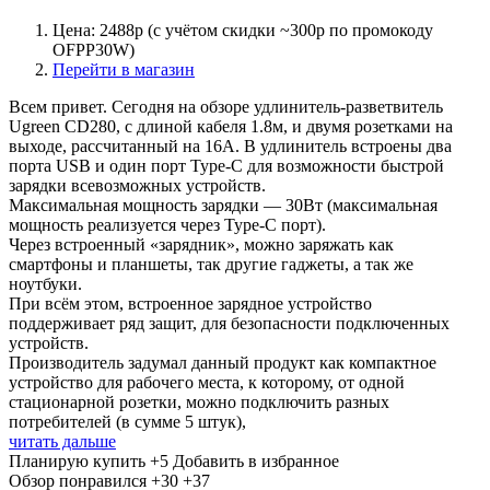
Цена: 2488р (с учётом скидки ~300р по промокоду
OFPP30W)
Перейти в магазин
Всем привет. Сегодня на обзоре удлинитель-разветвитель
Ugreen CD280, с длиной кабеля 1.8м, и двумя розетками на
выходе, рассчитанный на 16А. В удлинитель встроены два
порта USB и один порт Type-C для возможности быстрой
зарядки всевозможных устройств.
Максимальная мощность зарядки — 30Вт (максимальная
мощность реализуется через Type-C порт).
Через встроенный «зарядник», можно заряжать как
смартфоны и планшеты, так другие гаджеты, а так же
ноутбуки.
При всём этом, встроенное зарядное устройство
поддерживает ряд защит, для безопасности подключенных
устройств.
Производитель задумал данный продукт как компактное
устройство для рабочего места, к которому, от одной
стационарной розетки, можно подключить разных
потребителей (в сумме 5 штук),
читать дальше
Планирую купить
+5
Добавить в избранное
Обзор понравился
+30
+37