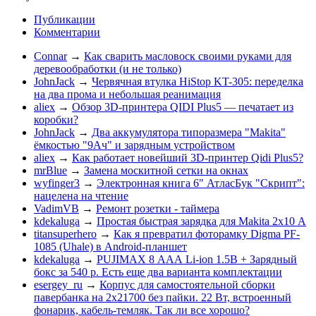
Публикации
Комментарии
Connar
→
Как сварить масловоск своими руками для
деревообработки (и не только)
JohnJack
→
Червячная втулка HiStop KT-305: переделка
на два прома и небольшая реанимация
aliex
→
Обзор 3D-принтера QIDI Plus5 — печатает из
коробки?
JohnJack
→
Два аккумулятора типоразмера "Makita"
ёмкостью "9Ач" и зарядным устройством
aliex
→
Как работает новейший 3D-принтер Qidi Plus5?
mrBlue
→
Замена москитной сетки на окнах
wyfinger3
→
Электронная книга 6" АтласБук "Скрипт":
нацелена на чтение
VadimVB
→
Ремонт розетки - таймера
kdekaluga
→
Простая быстрая зарядка для Makita 2х10 А
titansuperhero
→
Как я превратил фоторамку Digma PF-
1085 (Uhale) в Android-планшет
kdekaluga
→
PUJIMAX 8 ААА Li-ion 1.5В + Зарядный
бокс за 540 р. Есть еще два варианта комплектации
esergey_ru
→
Корпус для самостоятельной сборки
павербанка на 2х21700 без пайки. 22 Вт, встроенный
фонарик, кабель-темляк. Так ли все хорошо?