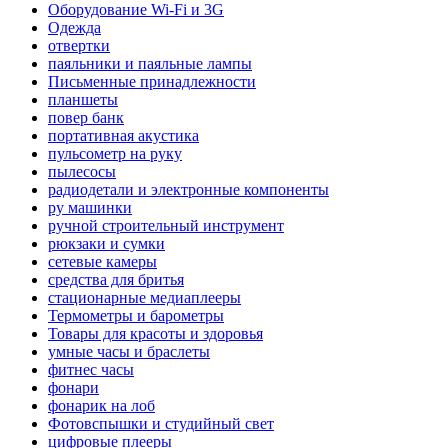
Оборудование Wi-Fi и 3G
Одежда
отвертки
паяльники и паяльные лампы
Письменные принадлежности
планшеты
повер банк
портативная акустика
пульсометр на руку
пылесосы
радиодетали и электронные компоненты
ру машинки
ручной строительный инструмент
рюкзаки и сумки
сетевые камеры
средства для бритья
стационарные медиаплееры
Термометры и барометры
Товары для красоты и здоровья
умные часы и браслеты
фитнес часы
фонари
фонарик на лоб
Фотовспышки и студийный свет
цифровые плееры