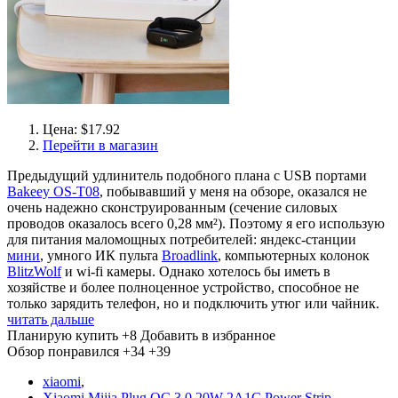
Цена: $17.92
Перейти в магазин
Предыдущий удлинитель подобного плана с USB портами
Bakeey OS-T08
, побывавший у меня на обзоре, оказался не
очень надежно сконструированным (сечение силовых
проводов оказалось всего 0,28 мм²). Поэтому я его использую
для питания маломощных потребителей: яндекс-станции
мини
, умного ИК пульта
Broadlink
, компьютерных колонок
BlitzWolf
и wi-fi камеры. Однако хотелось бы иметь в
хозяйстве и более полноценное устройство, способное не
только зарядить телефон, но и подключить утюг или чайник.
читать дальше
Планирую купить
+8
Добавить в избранное
Обзор понравился
+34
+39
xiaomi
,
Xiaomi Mijia Plug QC 3.0 20W 2A1C Power Strip
,