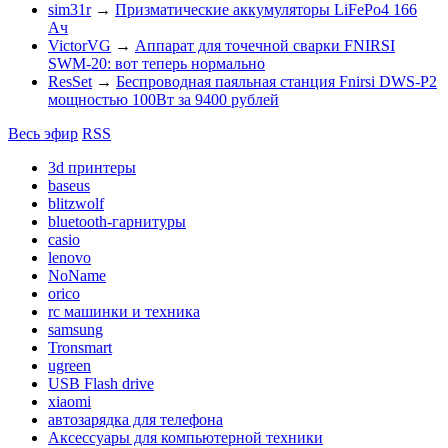
sim31r
→
Призматические аккумуляторы LiFePo4 166
Ач
VictorVG
→
Аппарат для точечной сварки FNIRSI
SWM-20: вот теперь нормально
ResSet
→
Беспроводная паяльная станция Fnirsi DWS-P2
мощностью 100Вт за 9400 рублей
Весь эфир
RSS
3d принтеры
baseus
blitzwolf
bluetooth-гарнитуры
casio
lenovo
NoName
orico
rc машинки и техника
samsung
Tronsmart
ugreen
USB Flash drive
xiaomi
автозарядка для телефона
Аксессуары для компьютерной техники