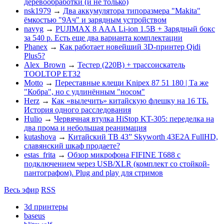
деревообработки (и не только)
nsk1979
→
Два аккумулятора типоразмера "Makita"
ёмкостью "9Ач" и зарядным устройством
navyg
→
PUJIMAX 8 ААА Li-ion 1.5В + Зарядный бокс
за 540 р. Есть еще два варианта комплектации
Phanex
→
Как работает новейший 3D-принтер Qidi
Plus5?
Alex_Brown
→
Тестер (220В) + трассоискатель
TOOLTOP ET32
Motto
→
Переставные клещи Knipex 87 51 180 | Та же
"Кобра", но с удлинённым "носом"
Herz
→
Как «вылечить» китайскую флешку на 16 ТБ.
История одного расследования
Hulio
→
Червячная втулка HiStop KT-305: переделка на
два прома и небольшая реанимация
kutashova
→
Китайский ТВ 43” Skyworth 43E2A FullHD,
славянский шкаф продаете?
estas_frita
→
Обзор микрофона FIFINE T688 с
подключением через USB/XLR (комплект со стойкой-
пантографом). Plug and play для стримов
Весь эфир
RSS
3d принтеры
baseus