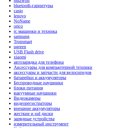
blitzwolf
bluetooth-гарнитуры
casio
lenovo
NoName
orico
rc машинки и техника
samsung
Tronsmart
ugreen
USB Flash drive
xiaomi
автозарядка для телефона
Аксессуары для компьютерной техники
аксессуары и запчасти для велосипедов
батарейки и аккумуляторы
Беспроводные наушники
блоки питания
вакуумные наушники
Видеокамеры
видеорегистраторы
внешние аккумуляторы
жесткие и ssd диски
зарядные устройства
измерительный инструмент