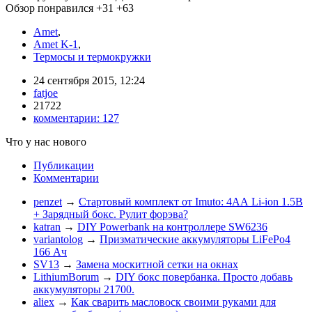
Обзор понравился
+31
+63
Amet
,
Amet K-1
,
Термосы и термокружки
24 сентября 2015, 12:24
fatjoe
21722
комментарии:
127
Что у нас нового
Публикации
Комментарии
penzet
→
Стартовый комплект от Imuto: 4АА Li-ion 1.5В
+ Зарядный бокс. Рулит форэва?
katran
→
DIY Powerbank на контроллере SW6236
variantolog
→
Призматические аккумуляторы LiFePo4
166 Ач
SV13
→
Замена москитной сетки на окнах
LithiumBorum
→
DIY бокс повербанка. Просто добавь
аккумуляторы 21700.
aliex
→
Как сварить масловоск своими руками для