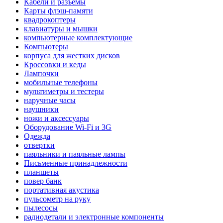
Кабели и разъемы
Карты флэш-памяти
квадрокоптеры
клавиатуры и мышки
компьютерные комплектующие
Компьютеры
корпуса для жестких дисков
Кроссовки и кеды
Лампочки
мобильные телефоны
мультиметры и тестеры
наручные часы
наушники
ножи и аксессуары
Оборудование Wi-Fi и 3G
Одежда
отвертки
паяльники и паяльные лампы
Письменные принадлежности
планшеты
повер банк
портативная акустика
пульсометр на руку
пылесосы
радиодетали и электронные компоненты