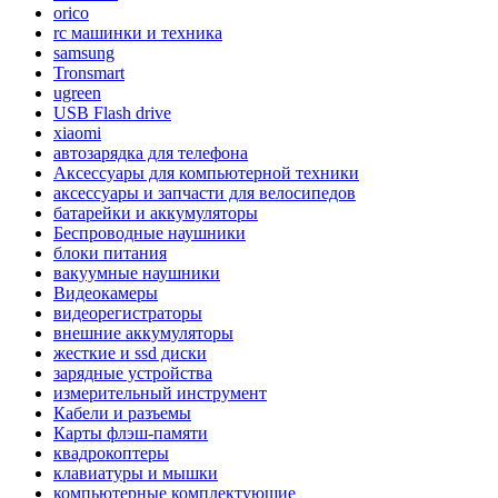
orico
rc машинки и техника
samsung
Tronsmart
ugreen
USB Flash drive
xiaomi
автозарядка для телефона
Аксессуары для компьютерной техники
аксессуары и запчасти для велосипедов
батарейки и аккумуляторы
Беспроводные наушники
блоки питания
вакуумные наушники
Видеокамеры
видеорегистраторы
внешние аккумуляторы
жесткие и ssd диски
зарядные устройства
измерительный инструмент
Кабели и разъемы
Карты флэш-памяти
квадрокоптеры
клавиатуры и мышки
компьютерные комплектующие