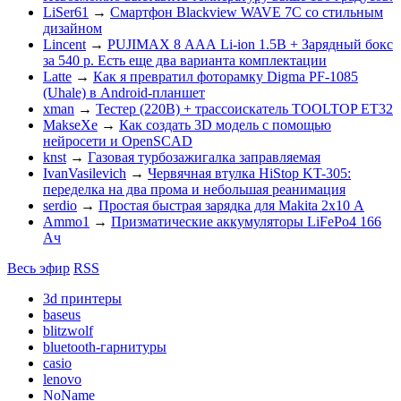
LiSer61
→
Смартфон Blackview WAVE 7C со стильным
дизайном
Lincent
→
PUJIMAX 8 ААА Li-ion 1.5В + Зарядный бокс
за 540 р. Есть еще два варианта комплектации
Latte
→
Как я превратил фоторамку Digma PF-1085
(Uhale) в Android-планшет
xman
→
Тестер (220В) + трассоискатель TOOLTOP ET32
MakseXe
→
Как создать 3D модель с помощью
нейросети и OpenSCAD
knst
→
Газовая турбозажигалка заправляемая
IvanVasilevich
→
Червячная втулка HiStop KT-305:
переделка на два прома и небольшая реанимация
serdio
→
Простая быстрая зарядка для Makita 2х10 А
Ammo1
→
Призматические аккумуляторы LiFePo4 166
Ач
Весь эфир
RSS
3d принтеры
baseus
blitzwolf
bluetooth-гарнитуры
casio
lenovo
NoName