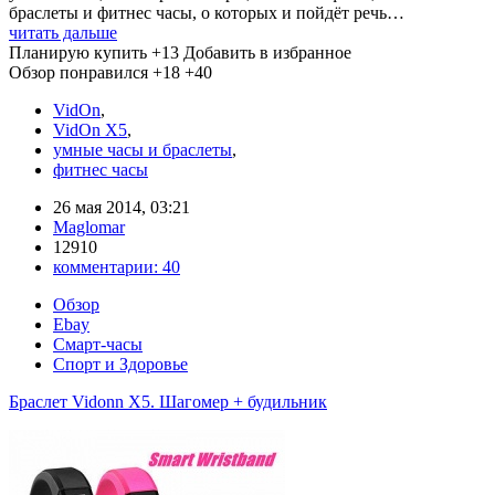
браслеты и фитнес часы, о которых и пойдёт речь…
читать дальше
Планирую купить
+13
Добавить в избранное
Обзор понравился
+18
+40
VidOn
,
VidOn X5
,
умные часы и браслеты
,
фитнес часы
26 мая 2014, 03:21
Maglomar
12910
комментарии:
40
Обзор
Ebay
Смарт-часы
Спорт и Здоровье
Браслет Vidonn X5. Шагомер + будильник