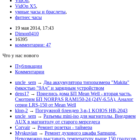
VidOn
,
VidOn X5
,
умные часы и браслеты
,
фитнес часы
19 мая 2014, 17:43
Dimon0410
16395
комментарии:
47
Что у нас нового
Публикации
Комментарии
uncle_sem
→
Два аккумулятора типоразмера "Makita"
ёмкостью "9Ач" и зарядным устройством
dens17
→
Приелись дома БП Mean Well - вторая часть.
Смотрим БП NORPAS RAM150-24 (24V-6.5A). Аналог
серии LRS-150 от Mean Well
klop-2
→
Погружной блендер 3-в-1 KOIOS HB-2043
uncle_sem
→
Разъемы mini-iso для магнитолы. Внедряем
AUX в магнитолу от старого мерседеса
Corvair
→
Ремонт розетки - таймера
Myskuvian
→
Ремонт духового шкафа Samsung.
Невозможно выставить температуру выше 150 градусов.