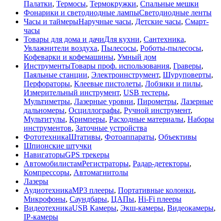
Палатки
,
Термосы
,
Термокружки
,
Спальные мешки
Фонарики и светодиодные лампы
Светодиодные ленты
Часы и таймеры
Наручные часы
,
Детские часы
,
Смарт-
часы
Товары для дома и дачи
Для кухни
,
Сантехника
,
Увлажнители воздуха
,
Пылесосы
,
Роботы-пылесосы
,
Кофеварки и кофемашины
,
Умный дом
Инструменты
Товары проф. использования
,
Граверы
,
Паяльные станции
,
Электроинструмент
,
Шуруповерты
,
Перфораторы
,
Клеевые пистолеты
,
Лобзики и пилы
,
Измерительный инструмент
,
USB тестеры
,
Мультиметры
,
Лазерные уровни
,
Пирометры
,
Лазерные
дальномеры
,
Осциллографы
,
Ручной инструмент
,
Мультитулы
,
Кримперы
,
Расходные материалы
,
Наборы
инструментов
,
Заточные устройства
Фототехника
Штативы
,
Фотоаппараты
,
Объективы
Шпионские штучки
Навигаторы
GPS трекеры
Автомобилистам
Регистраторы
,
Радар-детекторы
,
Компрессоры
,
Автомагнитолы
Лазеры
Аудиотехника
MP3 плееры
,
Портативные колонки
,
Микрофоны
,
Саундбары
,
ЦАПы
,
Hi-Fi плееры
Видеотехника
USB Камеры
,
Экш-камеры
,
Видеокамеры
,
IP-камеры