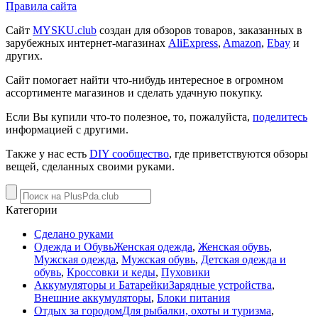
Правила сайта
Сайт
MYSKU.club
cоздан для обзоров товаров, заказанных в
зарубежных интернет-магазинах
AliExpress
,
Amazon
,
Ebay
и
других.
Сайт помогает найти что-нибудь интересное в огромном
ассортименте магазинов и сделать удачную покупку.
Если Вы купили что-то полезное, то, пожалуйста,
поделитесь
информацией с другими.
Также у нас есть
DIY сообщество
, где приветствуются обзоры
вещей, сделанных своими руками.
Категории
Сделано руками
Одежда и Обувь
Женская одежда
,
Женская обувь
,
Мужская одежда
,
Мужская обувь
,
Детская одежда и
обувь
,
Кроссовки и кеды
,
Пуховики
Аккумуляторы и Батарейки
Зарядные устройства
,
Внешние аккумуляторы
,
Блоки питания
Отдых за городом
Для рыбалки, охоты и туризма
,