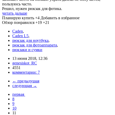
пользуюсь часто.
Решил, нужен рюкзак для фотика.
читать дальше
Планирую купить
+4
Добавить в избранное
Обзор понравился
+19
+21
Caden
,
Caden L5
,
рюкзак для ноутбука
,
рюкзак для фотоаппарата
,
рюкзаки и сумки
13 июня 2018, 12:36
genesiskot_RC
4551
комментарии:
7
←
предыдущая
следующая
→
первая
8
9
10
11