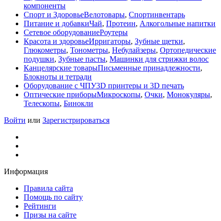
компоненты
Спорт и Здоровье
Велотовары
,
Спортинвентарь
Питание и добавки
Чай
,
Протеин
,
Алкогольные напитки
Сетевое оборудование
Роутеры
Красота и здоровье
Ирригаторы
,
Зубные щетки
,
Глюкометры
,
Тонометры
,
Небулайзеры
,
Ортопедические
подушки
,
Зубные пасты
,
Машинки для стрижки волос
Канцелярские товары
Письменные принадлежности
,
Блокноты и тетради
Оборудование с ЧПУ
3D принтеры и 3D печать
Оптические приборы
Микроскопы
,
Очки
,
Монокуляры
,
Телескопы
,
Бинокли
Войти
или
Зарегистрироваться
Информация
Правила сайта
Помощь по сайту
Рейтинги
Призы на сайте