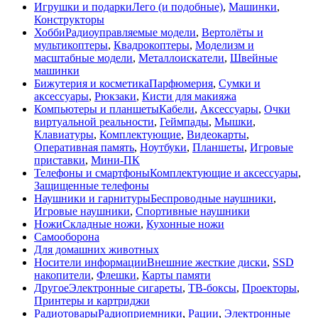
Игрушки и подарки
Лего (и подобные)
,
Машинки
,
Конструкторы
Хобби
Радиоуправляемые модели
,
Вертолёты и
мультикоптеры
,
Квадрокоптеры
,
Моделизм и
масштабные модели
,
Металлоискатели
,
Швейные
машинки
Бижутерия и косметика
Парфюмерия
,
Сумки и
аксессуары
,
Рюкзаки
,
Кисти для макияжа
Компьютеры и планшеты
Кабели
,
Аксессуары
,
Очки
виртуальной реальности
,
Геймпады
,
Мышки
,
Клавиатуры
,
Комплектующие
,
Видеокарты
,
Оперативная память
,
Ноутбуки
,
Планшеты
,
Игровые
приставки
,
Мини-ПК
Телефоны и смартфоны
Комплектующие и аксессуары
,
Защищенные телефоны
Наушники и гарнитуры
Беспроводные наушники
,
Игровые наушники
,
Спортивные наушники
Ножи
Складные ножи
,
Кухонные ножи
Самооборона
Для домашних животных
Носители информации
Внешние жесткие диски
,
SSD
накопители
,
Флешки
,
Карты памяти
Другое
Электронные сигареты
,
ТВ-боксы
,
Проекторы
,
Принтеры и картриджи
Радиотовары
Радиоприемники
,
Рации
,
Электронные