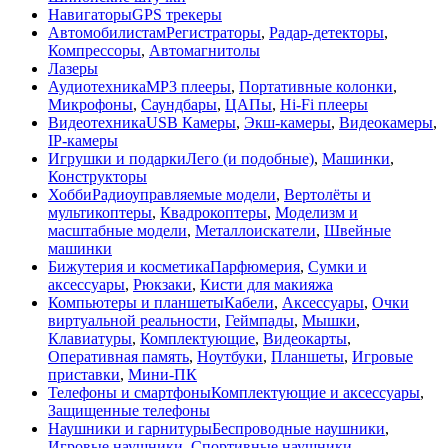
Навигаторы
GPS трекеры
Автомобилистам
Регистраторы
,
Радар-детекторы
,
Компрессоры
,
Автомагнитолы
Лазеры
Аудиотехника
MP3 плееры
,
Портативные колонки
,
Микрофоны
,
Саундбары
,
ЦАПы
,
Hi-Fi плееры
Видеотехника
USB Камеры
,
Экш-камеры
,
Видеокамеры
,
IP-камеры
Игрушки и подарки
Лего (и подобные)
,
Машинки
,
Конструкторы
Хобби
Радиоуправляемые модели
,
Вертолёты и
мультикоптеры
,
Квадрокоптеры
,
Моделизм и
масштабные модели
,
Металлоискатели
,
Швейные
машинки
Бижутерия и косметика
Парфюмерия
,
Сумки и
аксессуары
,
Рюкзаки
,
Кисти для макияжа
Компьютеры и планшеты
Кабели
,
Аксессуары
,
Очки
виртуальной реальности
,
Геймпады
,
Мышки
,
Клавиатуры
,
Комплектующие
,
Видеокарты
,
Оперативная память
,
Ноутбуки
,
Планшеты
,
Игровые
приставки
,
Мини-ПК
Телефоны и смартфоны
Комплектующие и аксессуары
,
Защищенные телефоны
Наушники и гарнитуры
Беспроводные наушники
,
Игровые наушники
,
Спортивные наушники