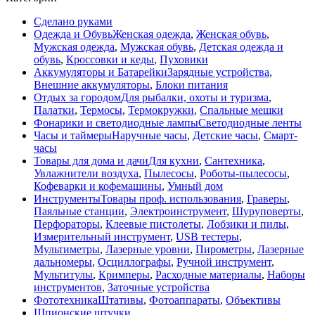
Сделано руками
Одежда и Обувь
Женская одежда
,
Женская обувь
,
Мужская одежда
,
Мужская обувь
,
Детская одежда и
обувь
,
Кроссовки и кеды
,
Пуховики
Аккумуляторы и Батарейки
Зарядные устройства
,
Внешние аккумуляторы
,
Блоки питания
Отдых за городом
Для рыбалки, охоты и туризма
,
Палатки
,
Термосы
,
Термокружки
,
Спальные мешки
Фонарики и светодиодные лампы
Светодиодные ленты
Часы и таймеры
Наручные часы
,
Детские часы
,
Смарт-
часы
Товары для дома и дачи
Для кухни
,
Сантехника
,
Увлажнители воздуха
,
Пылесосы
,
Роботы-пылесосы
,
Кофеварки и кофемашины
,
Умный дом
Инструменты
Товары проф. использования
,
Граверы
,
Паяльные станции
,
Электроинструмент
,
Шуруповерты
,
Перфораторы
,
Клеевые пистолеты
,
Лобзики и пилы
,
Измерительный инструмент
,
USB тестеры
,
Мультиметры
,
Лазерные уровни
,
Пирометры
,
Лазерные
дальномеры
,
Осциллографы
,
Ручной инструмент
,
Мультитулы
,
Кримперы
,
Расходные материалы
,
Наборы
инструментов
,
Заточные устройства
Фототехника
Штативы
,
Фотоаппараты
,
Объективы
Шпионские штучки