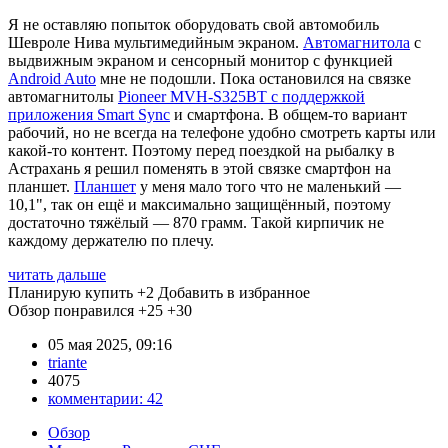
Я не оставляю попыток оборудовать свой автомобиль
Шевроле Нива мультимедийным экраном.
Автомагнитола
с
выдвижным экраном и сенсорный монитор с функцией
Android Auto
мне не подошли. Пока остановился на связке
автомагнитолы
Pioneer MVH-S325BT с поддержкой
приложения Smart Sync
и смартфона. В общем-то вариант
рабочий, но не всегда на телефоне удобно смотреть карты или
какой-то контент. Поэтому перед поездкой на рыбалку в
Астрахань я решил поменять в этой связке смартфон на
планшет.
Планшет
у меня мало того что не маленький —
10,1", так он ещё и максимально защищённый, поэтому
достаточно тяжёлый — 870 грамм. Такой кирпичик не
каждому держателю по плечу.
читать дальше
Планирую купить
+2
Добавить в избранное
Обзор понравился
+25
+30
05 мая 2025, 09:16
triante
4075
комментарии:
42
Обзор