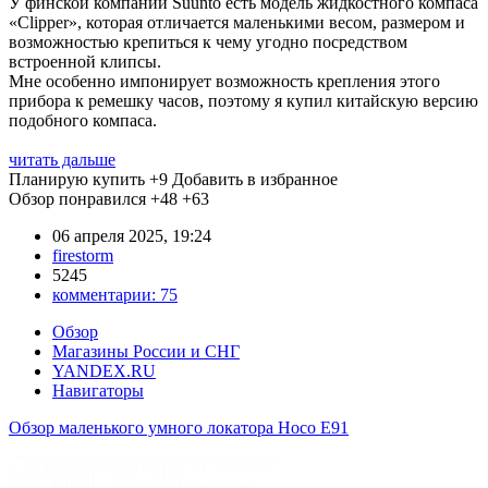
У финской компании Suunto есть модель жидкостного компаса
«Clipper», которая отличается маленькими весом, размером и
возможностью крепиться к чему угодно посредством
встроенной клипсы.
Мне особенно импонирует возможность крепления этого
прибора к ремешку часов, поэтому я купил китайскую версию
подобного компаса.
читать дальше
Планирую купить
+9
Добавить в избранное
Обзор понравился
+48
+63
06 апреля 2025, 19:24
firestorm
5245
комментарии:
75
Обзор
Магазины России и СНГ
YANDEX.RU
Навигаторы
Обзор маленького умного локатора Hoco E91