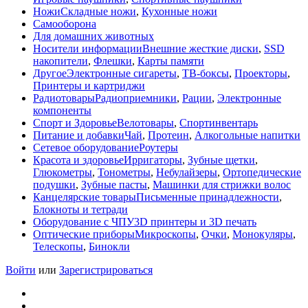
Ножи
Складные ножи
,
Кухонные ножи
Самооборона
Для домашних животных
Носители информации
Внешние жесткие диски
,
SSD
накопители
,
Флешки
,
Карты памяти
Другое
Электронные сигареты
,
ТВ-боксы
,
Проекторы
,
Принтеры и картриджи
Радиотовары
Радиоприемники
,
Рации
,
Электронные
компоненты
Спорт и Здоровье
Велотовары
,
Спортинвентарь
Питание и добавки
Чай
,
Протеин
,
Алкогольные напитки
Сетевое оборудование
Роутеры
Красота и здоровье
Ирригаторы
,
Зубные щетки
,
Глюкометры
,
Тонометры
,
Небулайзеры
,
Ортопедические
подушки
,
Зубные пасты
,
Машинки для стрижки волос
Канцелярские товары
Письменные принадлежности
,
Блокноты и тетради
Оборудование с ЧПУ
3D принтеры и 3D печать
Оптические приборы
Микроскопы
,
Очки
,
Монокуляры
,
Телескопы
,
Бинокли
Войти
или
Зарегистрироваться