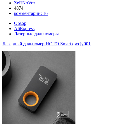
ZeRNoVoz
4874
комментарии:
16
Обзор
AliExpress
Лазерные дальномеры
Лазерный дальномер HOTO Smart qwcjy001