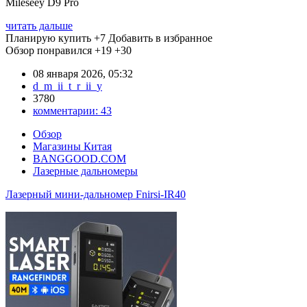
Mileseey D9 Pro
читать дальше
Планирую купить
+7
Добавить в избранное
Обзор понравился
+19
+30
08 января 2026, 05:32
d_m_ii_t_r_ii_y
3780
комментарии:
43
Обзор
Магазины Китая
BANGGOOD.COM
Лазерные дальномеры
Лазерный мини-дальномер Fnirsi-IR40