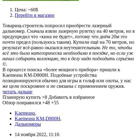
Цена: ~60$
Перейти в магазин
Товарищ-строитель попросил приобрести лазерный
дальномер. Сначала взяли лазерную рулетку на 40 метров, но я
предупредил что «кина не будет», потому что днём 20м это
почти предел (пользуюсь таким). Купили ещё на 70 метров, но
результат всё-равно оказался неутешительным.
Не то, чтобы
всё это было категорически необходимо в поездке, но если уж
начал собирать коллекцию, то к делу надо подходить серьёзно
©
.
В процессе поиска «более мощного прибора» пришли к
Kaemeasu KM-D800H. Подобные устройства
позиционируются обычно для игры в гольф или охоты, у нас
же цели поскромнее и не связаны с применением оружия.
читать дальше
Планирую купить
+8
Добавить в избранное
Обзор понравился
+48
+55
Kaemeasu
,
Kaemeasu KM-D800H
,
Дальномеры
14 ноября 2022, 11:16