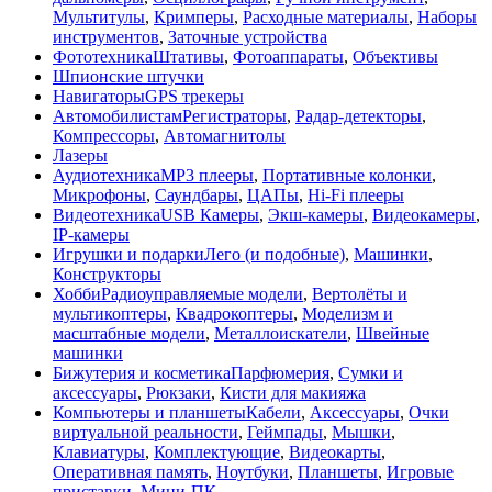
Мультитулы
,
Кримперы
,
Расходные материалы
,
Наборы
инструментов
,
Заточные устройства
Фототехника
Штативы
,
Фотоаппараты
,
Объективы
Шпионские штучки
Навигаторы
GPS трекеры
Автомобилистам
Регистраторы
,
Радар-детекторы
,
Компрессоры
,
Автомагнитолы
Лазеры
Аудиотехника
MP3 плееры
,
Портативные колонки
,
Микрофоны
,
Саундбары
,
ЦАПы
,
Hi-Fi плееры
Видеотехника
USB Камеры
,
Экш-камеры
,
Видеокамеры
,
IP-камеры
Игрушки и подарки
Лего (и подобные)
,
Машинки
,
Конструкторы
Хобби
Радиоуправляемые модели
,
Вертолёты и
мультикоптеры
,
Квадрокоптеры
,
Моделизм и
масштабные модели
,
Металлоискатели
,
Швейные
машинки
Бижутерия и косметика
Парфюмерия
,
Сумки и
аксессуары
,
Рюкзаки
,
Кисти для макияжа
Компьютеры и планшеты
Кабели
,
Аксессуары
,
Очки
виртуальной реальности
,
Геймпады
,
Мышки
,
Клавиатуры
,
Комплектующие
,
Видеокарты
,
Оперативная память
,
Ноутбуки
,
Планшеты
,
Игровые
приставки
,
Мини-ПК