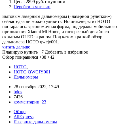
Цена: 2899 руб. с купоном
Перейти в магазин
Бытовым лазерным дальномером («лазерной рулеткой»)
сейчас едва ли можно удивить. Но инженеры из HOTO
постарались: эргономичная форма, поддержка мобильного
приложения Xiaomi Mi Home, и интересный дизайн со
скрытым OLED экраном. Под катом краткий обзор
дальномера HOTO qwcjy001.
читать дальше
Планирую купить
+7
Добавить в избранное
Обзор понравился
+38
+42
HOTO
,
HOTO QWCJY001
,
Дальномеры
28 сентября 2022, 17:49
bdos
7426
комментарии:
23
Обзор
AliExpress
Лазерные дальномеры