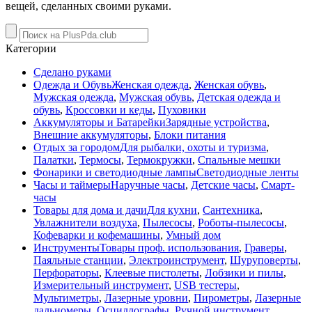
вещей, сделанных своими руками.
Категории
Сделано руками
Одежда и Обувь
Женская одежда
,
Женская обувь
,
Мужская одежда
,
Мужская обувь
,
Детская одежда и
обувь
,
Кроссовки и кеды
,
Пуховики
Аккумуляторы и Батарейки
Зарядные устройства
,
Внешние аккумуляторы
,
Блоки питания
Отдых за городом
Для рыбалки, охоты и туризма
,
Палатки
,
Термосы
,
Термокружки
,
Спальные мешки
Фонарики и светодиодные лампы
Светодиодные ленты
Часы и таймеры
Наручные часы
,
Детские часы
,
Смарт-
часы
Товары для дома и дачи
Для кухни
,
Сантехника
,
Увлажнители воздуха
,
Пылесосы
,
Роботы-пылесосы
,
Кофеварки и кофемашины
,
Умный дом
Инструменты
Товары проф. использования
,
Граверы
,
Паяльные станции
,
Электроинструмент
,
Шуруповерты
,
Перфораторы
,
Клеевые пистолеты
,
Лобзики и пилы
,
Измерительный инструмент
,
USB тестеры
,
Мультиметры
,
Лазерные уровни
,
Пирометры
,
Лазерные
дальномеры
,
Осциллографы
,
Ручной инструмент
,