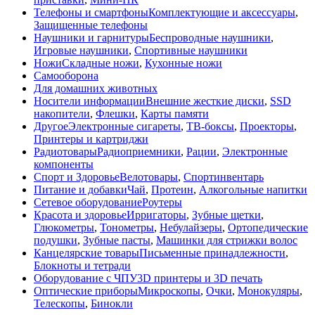
Телефоны и смартфоны
Комплектующие и аксессуары
,
Защищенные телефоны
Наушники и гарнитуры
Беспроводные наушники
,
Игровые наушники
,
Спортивные наушники
Ножи
Складные ножи
,
Кухонные ножи
Самооборона
Для домашних животных
Носители информации
Внешние жесткие диски
,
SSD
накопители
,
Флешки
,
Карты памяти
Другое
Электронные сигареты
,
ТВ-боксы
,
Проекторы
,
Принтеры и картриджи
Радиотовары
Радиоприемники
,
Рации
,
Электронные
компоненты
Спорт и Здоровье
Велотовары
,
Спортинвентарь
Питание и добавки
Чай
,
Протеин
,
Алкогольные напитки
Сетевое оборудование
Роутеры
Красота и здоровье
Ирригаторы
,
Зубные щетки
,
Глюкометры
,
Тонометры
,
Небулайзеры
,
Ортопедические
подушки
,
Зубные пасты
,
Машинки для стрижки волос
Канцелярские товары
Письменные принадлежности
,
Блокноты и тетради
Оборудование с ЧПУ
3D принтеры и 3D печать
Оптические приборы
Микроскопы
,
Очки
,
Монокуляры
,
Телескопы
,
Бинокли