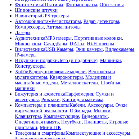
Фототехника
Штативы
,
Фотоаппараты
,
Объективы
Шпионские штучки
Навигаторы
GPS трекеры
Автомобилистам
Регистраторы
,
Радар-детекторы
,
Компрессоры
,
Автомагнитолы
Лазеры
Аудиотехника
MP3 плееры
,
Портативные колонки
,
Микрофоны
,
Саундбары
,
ЦАПы
,
Hi-Fi плееры
Видеотехника
USB Камеры
,
Экш-камеры
,
Видеокамеры
,
IP-камеры
Игрушки и подарки
Лего (и подобные)
,
Машинки
,
Конструкторы
Хобби
Радиоуправляемые модели
,
Вертолёты и
мультикоптеры
,
Квадрокоптеры
,
Моделизм и
масштабные модели
,
Металлоискатели
,
Швейные
машинки
Бижутерия и косметика
Парфюмерия
,
Сумки и
аксессуары
,
Рюкзаки
,
Кисти для макияжа
Компьютеры и планшеты
Кабели
,
Аксессуары
,
Очки
виртуальной реальности
,
Геймпады
,
Мышки
,
Клавиатуры
,
Комплектующие
,
Видеокарты
,
Оперативная память
,
Ноутбуки
,
Планшеты
,
Игровые
приставки
,
Мини-ПК
Телефоны и смартфоны
Комплектующие и аксессуары
,
Защищенные телефоны