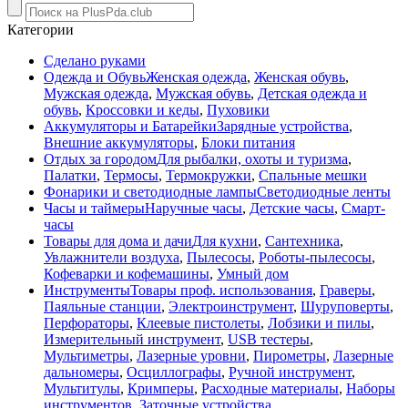
Категории
Сделано руками
Одежда и Обувь
Женская одежда
,
Женская обувь
,
Мужская одежда
,
Мужская обувь
,
Детская одежда и
обувь
,
Кроссовки и кеды
,
Пуховики
Аккумуляторы и Батарейки
Зарядные устройства
,
Внешние аккумуляторы
,
Блоки питания
Отдых за городом
Для рыбалки, охоты и туризма
,
Палатки
,
Термосы
,
Термокружки
,
Спальные мешки
Фонарики и светодиодные лампы
Светодиодные ленты
Часы и таймеры
Наручные часы
,
Детские часы
,
Смарт-
часы
Товары для дома и дачи
Для кухни
,
Сантехника
,
Увлажнители воздуха
,
Пылесосы
,
Роботы-пылесосы
,
Кофеварки и кофемашины
,
Умный дом
Инструменты
Товары проф. использования
,
Граверы
,
Паяльные станции
,
Электроинструмент
,
Шуруповерты
,
Перфораторы
,
Клеевые пистолеты
,
Лобзики и пилы
,
Измерительный инструмент
,
USB тестеры
,
Мультиметры
,
Лазерные уровни
,
Пирометры
,
Лазерные
дальномеры
,
Осциллографы
,
Ручной инструмент
,
Мультитулы
,
Кримперы
,
Расходные материалы
,
Наборы
инструментов
,
Заточные устройства