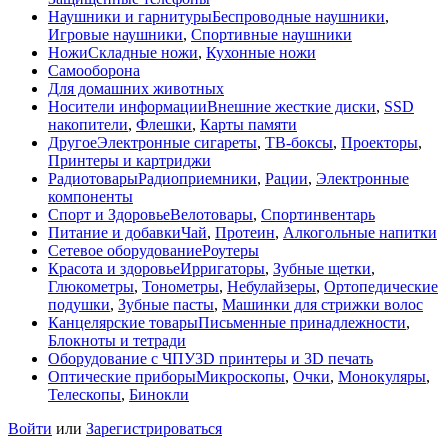
Наушники и гарнитуры
Беспроводные наушники
,
Игровые наушники
,
Спортивные наушники
Ножи
Складные ножи
,
Кухонные ножи
Самооборона
Для домашних животных
Носители информации
Внешние жесткие диски
,
SSD
накопители
,
Флешки
,
Карты памяти
Другое
Электронные сигареты
,
ТВ-боксы
,
Проекторы
,
Принтеры и картриджи
Радиотовары
Радиоприемники
,
Рации
,
Электронные
компоненты
Спорт и Здоровье
Велотовары
,
Спортинвентарь
Питание и добавки
Чай
,
Протеин
,
Алкогольные напитки
Сетевое оборудование
Роутеры
Красота и здоровье
Ирригаторы
,
Зубные щетки
,
Глюкометры
,
Тонометры
,
Небулайзеры
,
Ортопедические
подушки
,
Зубные пасты
,
Машинки для стрижки волос
Канцелярские товары
Письменные принадлежности
,
Блокноты и тетради
Оборудование с ЧПУ
3D принтеры и 3D печать
Оптические приборы
Микроскопы
,
Очки
,
Монокуляры
,
Телескопы
,
Бинокли
Войти
или
Зарегистрироваться