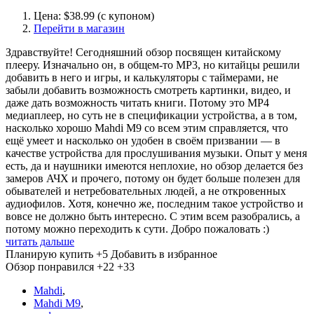
Цена: $38.99 (с купоном)
Перейти в магазин
Здравствуйте! Сегодняшний обзор посвящен китайскому
плееру. Изначально он, в общем-то MP3, но китайцы решили
добавить в него и игры, и калькуляторы с таймерами, не
забыли добавить возможность смотреть картинки, видео, и
даже дать возможность читать книги. Потому это MP4
медиаплеер, но суть не в спецификации устройства, а в том,
насколько хорошо Mahdi M9 со всем этим справляется, что
ещё умеет и насколько он удобен в своём призвании — в
качестве устройства для прослушивания музыки. Опыт у меня
есть, да и наушники имеются неплохие, но обзор делается без
замеров АЧХ и прочего, потому он будет больше полезен для
обывателей и нетребовательных людей, а не откровенных
аудиофилов. Хотя, конечно же, последним такое устройство и
вовсе не должно быть интересно. С этим всем разобрались, а
потому можно переходить к сути. Добро пожаловать :)
читать дальше
Планирую купить
+5
Добавить в избранное
Обзор понравился
+22
+33
Mahdi
,
Mahdi M9
,