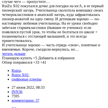
случае чего — пропустите…
RuiZu X02 покупался дочке для поездки на югА, в ее первый
пионерский лагерь. Учительница сколотила компашку своих
четвероклассников в анапский лагерь, куда зафрактовалась
пионер-вожатой на одну смену. И детишкам хорошо — по-
настоящему любимая учительница. На ее уроки свободно
забегали старшеклассники (бывшие ее ученики): если
появлялся пустой урок, то чтобы не болтаться по школе +
позаниматься с отстающей малышней, и это всегда
приветствовалось.
И учительнице хорошо — часть отряда «свои», понятные и
вменяемые. Короче, съездили-вернулись, но…
читать дальше
Планирую купить
+5
Добавить в избранное
Обзор понравился
+33
+41
Ruizu
,
Ruizu X02
,
цифровые плееры
27 июня 2022, 08:33
INN36
7595
комментарии:
37