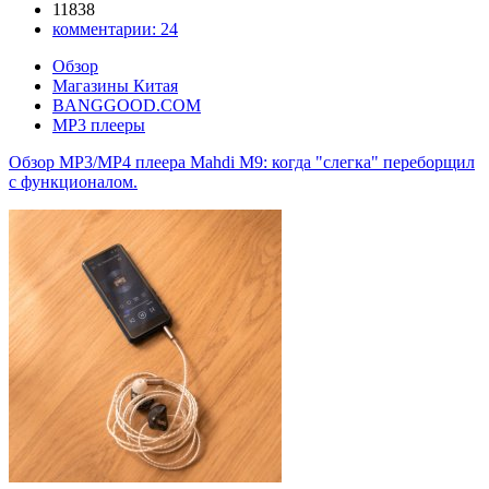
11838
комментарии:
24
Обзор
Магазины Китая
BANGGOOD.COM
MP3 плееры
Обзор MP3/MP4 плеера Mahdi M9: когда "слегка" переборщил
с функционалом.