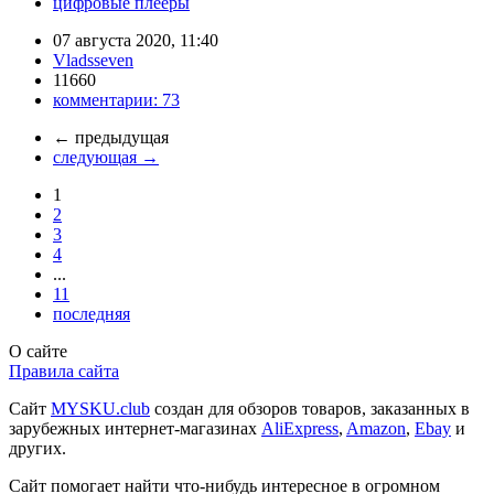
цифровые плееры
07 августа 2020, 11:40
Vladsseven
11660
комментарии:
73
←
предыдущая
следующая
→
1
2
3
4
...
11
последняя
О сайте
Правила сайта
Сайт
MYSKU.club
cоздан для обзоров товаров, заказанных в
зарубежных интернет-магазинах
AliExpress
,
Amazon
,
Ebay
и
других.
Сайт помогает найти что-нибудь интересное в огромном