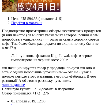
Цена: US $94.33 (по акции 41$)
Перейти в магазин
Неоднократно просматривая обзоры экзотических продуктов
(и бич пакетов) от многих уважаемых авторов, решил и сам
попробовать «диковинку» — один из самых дорогих сортов
кофе! Тем более была распродажа по акции, почему бы и не
взять!? ;)
Лай пуй кошка фекалии Kopi Luwak кофе в зернах
импортированы черный кофе 200 г
так позиционируется товар у продавца, по-сути так оно и
есть, с одним небольшим уточнением — это не Лувак в
полном смысле этого названия, а его полуфабрикат. В чем
разница!? А об этом я расскажу чуть ниже.
читать дальше
Планирую купить
+21
Добавить в избранное
Обзор понравился
+172
+276
01 апреля 2019, 12:08