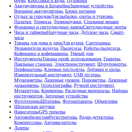
обувь
,
Кроссовки и кеды
,
Пуховики
Аккумуляторы и Батарейки
Зарядные устройства
,
Внешние аккумуляторы
,
Блоки питания
Отдых за городом
Для рыбалки, охоты и туризма
,
Палатки
,
Термосы
,
Термокружки
,
Спальные мешки
Фонарики и светодиодные лампы
Светодиодные ленты
Часы и таймеры
Наручные часы
,
Детские часы
,
Смарт-
часы
Товары для дома и дачи
Для кухни
,
Сантехника
,
Увлажнители воздуха
,
Пылесосы
,
Роботы-пылесосы
,
Кофеварки и кофемашины
,
Умный дом
Инструменты
Товары проф. использования
,
Граверы
,
Паяльные станции
,
Электроинструмент
,
Шуруповерты
,
Перфораторы
,
Клеевые пистолеты
,
Лобзики и пилы
,
Измерительный инструмент
,
USB тестеры
,
Мультиметры
,
Лазерные уровни
,
Пирометры
,
Лазерные
дальномеры
,
Осциллографы
,
Ручной инструмент
,
Мультитулы
,
Кримперы
,
Расходные материалы
,
Наборы
инструментов
,
Заточные устройства
Фототехника
Штативы
,
Фотоаппараты
,
Объективы
Шпионские штучки
Навигаторы
GPS трекеры
Автомобилистам
Регистраторы
,
Радар-детекторы
,
Компрессоры
,
Автомагнитолы
Лазеры