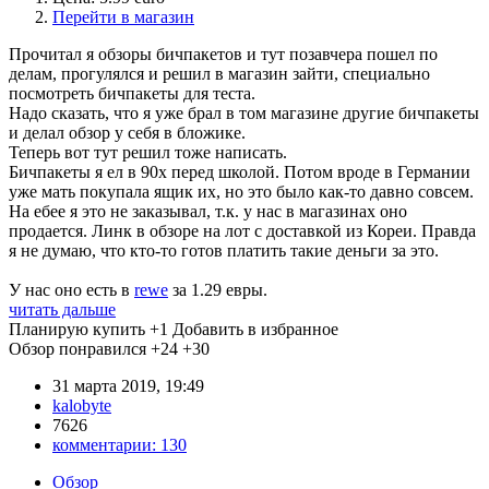
Перейти в магазин
Прочитал я обзоры бичпакетов и тут позавчера пошел по
делам, прогулялся и решил в магазин зайти, специально
посмотреть бичпакеты для теста.
Надо сказать, что я уже брал в том магазине другие бичпакеты
и делал обзор у себя в бложике.
Теперь вот тут решил тоже написать.
Бичпакеты я ел в 90х перед школой. Потом вроде в Германии
уже мать покупала ящик их, но это было как-то давно совсем.
На ебее я это не заказывал, т.к. у нас в магазинах оно
продается. Линк в обзоре на лот с доставкой из Кореи. Правда
я не думаю, что кто-то готов платить такие деньги за это.
У нас оно есть в
rewe
за 1.29 евры.
читать дальше
Планирую купить
+1
Добавить в избранное
Обзор понравился
+24
+30
31 марта 2019, 19:49
kalobyte
7626
комментарии:
130
Обзор