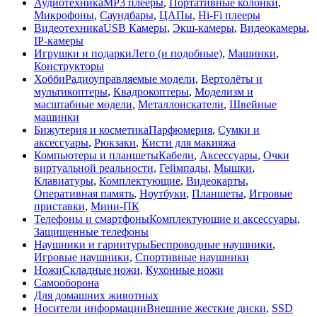
Аудиотехника
MP3 плееры
,
Портативные колонки
,
Микрофоны
,
Саундбары
,
ЦАПы
,
Hi-Fi плееры
Видеотехника
USB Камеры
,
Экш-камеры
,
Видеокамеры
,
IP-камеры
Игрушки и подарки
Лего (и подобные)
,
Машинки
,
Конструкторы
Хобби
Радиоуправляемые модели
,
Вертолёты и
мультикоптеры
,
Квадрокоптеры
,
Моделизм и
масштабные модели
,
Металлоискатели
,
Швейные
машинки
Бижутерия и косметика
Парфюмерия
,
Сумки и
аксессуары
,
Рюкзаки
,
Кисти для макияжа
Компьютеры и планшеты
Кабели
,
Аксессуары
,
Очки
виртуальной реальности
,
Геймпады
,
Мышки
,
Клавиатуры
,
Комплектующие
,
Видеокарты
,
Оперативная память
,
Ноутбуки
,
Планшеты
,
Игровые
приставки
,
Мини-ПК
Телефоны и смартфоны
Комплектующие и аксессуары
,
Защищенные телефоны
Наушники и гарнитуры
Беспроводные наушники
,
Игровые наушники
,
Спортивные наушники
Ножи
Складные ножи
,
Кухонные ножи
Самооборона
Для домашних животных
Носители информации
Внешние жесткие диски
,
SSD