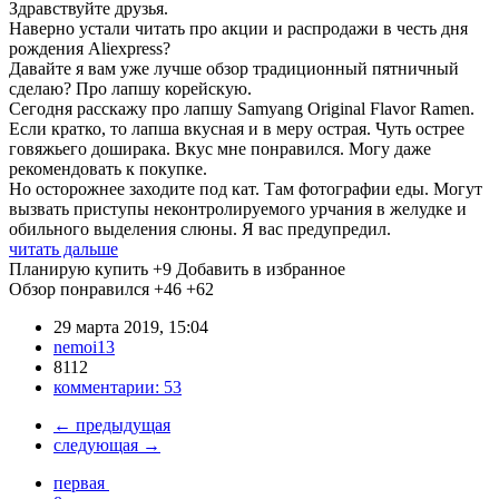
Здравствуйте друзья.
Наверно устали читать про акции и распродажи в честь дня
рождения Aliexpress?
Давайте я вам уже лучше обзор традиционный пятничный
сделаю? Про лапшу корейскую.
Сегодня расскажу про лапшу Samyang Original Flavor Ramen.
Если кратко, то лапша вкусная и в меру острая. Чуть острее
говяжьего доширака. Вкус мне понравился. Могу даже
рекомендовать к покупке.
Но осторожнее заходите под кат. Там фотографии еды. Могут
вызвать приступы неконтролируемого урчания в желудке и
обильного выделения слюны. Я вас предупредил.
читать дальше
Планирую купить
+9
Добавить в избранное
Обзор понравился
+46
+62
29 марта 2019, 15:04
nemoi13
8112
комментарии:
53
←
предыдущая
следующая
→
первая