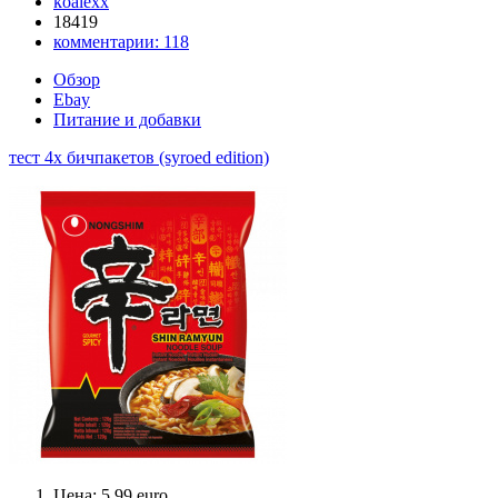
koalexx
18419
комментарии:
118
Обзор
Ebay
Питание и добавки
тест 4х бичпакетов (syroed edition)
Цена: 5.99 euro