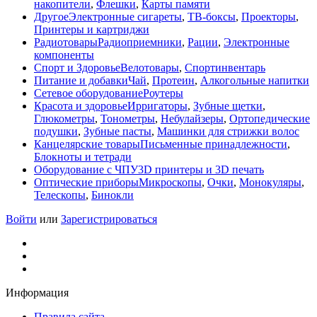
накопители
,
Флешки
,
Карты памяти
Другое
Электронные сигареты
,
ТВ-боксы
,
Проекторы
,
Принтеры и картриджи
Радиотовары
Радиоприемники
,
Рации
,
Электронные
компоненты
Спорт и Здоровье
Велотовары
,
Спортинвентарь
Питание и добавки
Чай
,
Протеин
,
Алкогольные напитки
Сетевое оборудование
Роутеры
Красота и здоровье
Ирригаторы
,
Зубные щетки
,
Глюкометры
,
Тонометры
,
Небулайзеры
,
Ортопедические
подушки
,
Зубные пасты
,
Машинки для стрижки волос
Канцелярские товары
Письменные принадлежности
,
Блокноты и тетради
Оборудование с ЧПУ
3D принтеры и 3D печать
Оптические приборы
Микроскопы
,
Очки
,
Монокуляры
,
Телескопы
,
Бинокли
Войти
или
Зарегистрироваться
Информация
Правила сайта