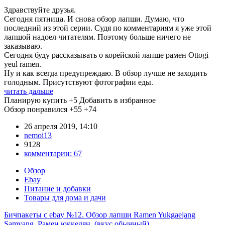
Здравствуйте друзья.
Сегодня пятница. И снова обзор лапши. Думаю, что
последний из этой серии. Судя по комментариям я уже этой
лапшой надоел читателям. Поэтому больше ничего не
заказываю.
Сегодня буду рассказывать о корейской лапше рамен Ottogi
yeul ramen.
Ну и как всегда предупреждаю. В обзор лучше не заходить
голодным. Присутствуют фотографии еды.
читать дальше
Планирую купить
+5
Добавить в избранное
Обзор понравился
+55
+74
26 апреля 2019, 14:10
nemoi13
9128
комментарии:
67
Обзор
Ebay
Питание и добавки
Товары для дома и дачи
Бичпакеты с ebay №12. Обзор лапши Ramen Yukgaejang
Samyang. Рамен юккедян. (вкус обычный)