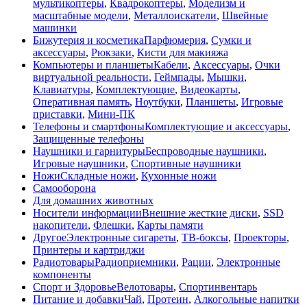
мультикоптеры
,
Квадрокоптеры
,
Моделизм и
масштабные модели
,
Металлоискатели
,
Швейные
машинки
Бижутерия и косметика
Парфюмерия
,
Сумки и
аксессуары
,
Рюкзаки
,
Кисти для макияжа
Компьютеры и планшеты
Кабели
,
Аксессуары
,
Очки
виртуальной реальности
,
Геймпады
,
Мышки
,
Клавиатуры
,
Комплектующие
,
Видеокарты
,
Оперативная память
,
Ноутбуки
,
Планшеты
,
Игровые
приставки
,
Мини-ПК
Телефоны и смартфоны
Комплектующие и аксессуары
,
Защищенные телефоны
Наушники и гарнитуры
Беспроводные наушники
,
Игровые наушники
,
Спортивные наушники
Ножи
Складные ножи
,
Кухонные ножи
Самооборона
Для домашних животных
Носители информации
Внешние жесткие диски
,
SSD
накопители
,
Флешки
,
Карты памяти
Другое
Электронные сигареты
,
ТВ-боксы
,
Проекторы
,
Принтеры и картриджи
Радиотовары
Радиоприемники
,
Рации
,
Электронные
компоненты
Спорт и Здоровье
Велотовары
,
Спортинвентарь
Питание и добавки
Чай
,
Протеин
,
Алкогольные напитки