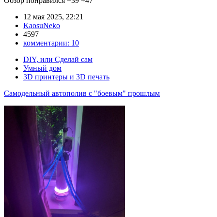
Обзор понравился
+39
+47
12 мая 2025, 22:21
KaosuNeko
4597
комментарии:
10
DIY, или Сделай сам
Умный дом
3D принтеры и 3D печать
Самодельный автополив с "боевым" прошлым