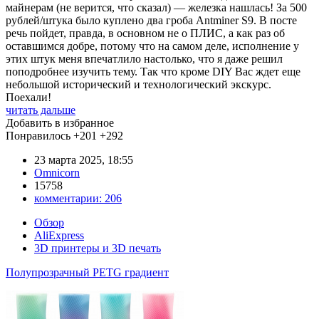
майнерам (не верится, что сказал) — железка нашлась! За 500
рублей/штука было куплено два гроба Antminer S9. В посте
речь пойдет, правда, в основном не о ПЛИС, а как раз об
оставшимся добре, потому что на самом деле, исполнение у
этих штук меня впечатлило настолько, что я даже решил
поподробнее изучить тему. Так что кроме DIY Вас ждет еще
небольшой исторический и технологический экскурс.
Поехали!
читать дальше
Добавить в избранное
Понравилось
+201
+292
23 марта 2025, 18:55
Omnicorn
15758
комментарии:
206
Обзор
AliExpress
3D принтеры и 3D печать
Полупрозрачный PETG градиент