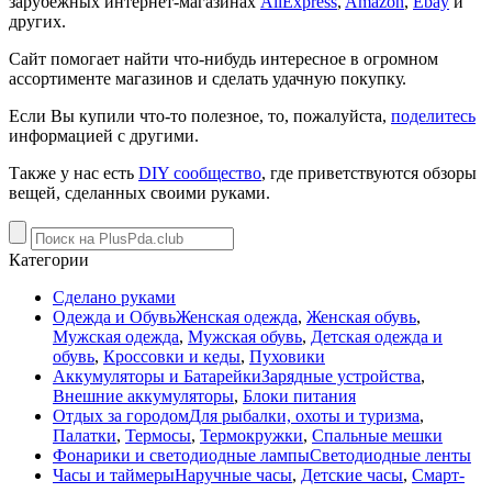
зарубежных интернет-магазинах
AliExpress
,
Amazon
,
Ebay
и
других.
Сайт помогает найти что-нибудь интересное в огромном
ассортименте магазинов и сделать удачную покупку.
Если Вы купили что-то полезное, то, пожалуйста,
поделитесь
информацией с другими.
Также у нас есть
DIY сообщество
, где приветствуются обзоры
вещей, сделанных своими руками.
Категории
Сделано руками
Одежда и Обувь
Женская одежда
,
Женская обувь
,
Мужская одежда
,
Мужская обувь
,
Детская одежда и
обувь
,
Кроссовки и кеды
,
Пуховики
Аккумуляторы и Батарейки
Зарядные устройства
,
Внешние аккумуляторы
,
Блоки питания
Отдых за городом
Для рыбалки, охоты и туризма
,
Палатки
,
Термосы
,
Термокружки
,
Спальные мешки
Фонарики и светодиодные лампы
Светодиодные ленты
Часы и таймеры
Наручные часы
,
Детские часы
,
Смарт-