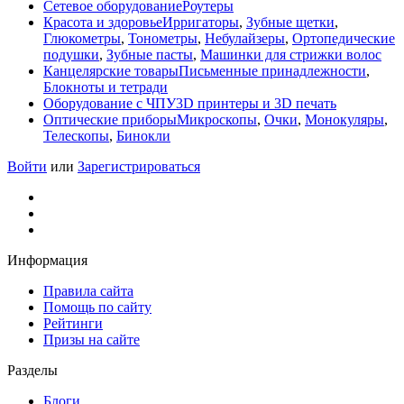
Сетевое оборудование
Роутеры
Красота и здоровье
Ирригаторы
,
Зубные щетки
,
Глюкометры
,
Тонометры
,
Небулайзеры
,
Ортопедические
подушки
,
Зубные пасты
,
Машинки для стрижки волос
Канцелярские товары
Письменные принадлежности
,
Блокноты и тетради
Оборудование с ЧПУ
3D принтеры и 3D печать
Оптические приборы
Микроскопы
,
Очки
,
Монокуляры
,
Телескопы
,
Бинокли
Войти
или
Зарегистрироваться
Информация
Правила сайта
Помощь по сайту
Рейтинги
Призы на сайте
Разделы
Блоги