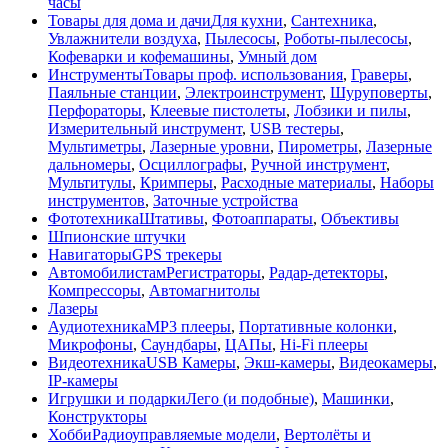
часы
Товары для дома и дачи
Для кухни
,
Сантехника
,
Увлажнители воздуха
,
Пылесосы
,
Роботы-пылесосы
,
Кофеварки и кофемашины
,
Умный дом
Инструменты
Товары проф. использования
,
Граверы
,
Паяльные станции
,
Электроинструмент
,
Шуруповерты
,
Перфораторы
,
Клеевые пистолеты
,
Лобзики и пилы
,
Измерительный инструмент
,
USB тестеры
,
Мультиметры
,
Лазерные уровни
,
Пирометры
,
Лазерные
дальномеры
,
Осциллографы
,
Ручной инструмент
,
Мультитулы
,
Кримперы
,
Расходные материалы
,
Наборы
инструментов
,
Заточные устройства
Фототехника
Штативы
,
Фотоаппараты
,
Объективы
Шпионские штучки
Навигаторы
GPS трекеры
Автомобилистам
Регистраторы
,
Радар-детекторы
,
Компрессоры
,
Автомагнитолы
Лазеры
Аудиотехника
MP3 плееры
,
Портативные колонки
,
Микрофоны
,
Саундбары
,
ЦАПы
,
Hi-Fi плееры
Видеотехника
USB Камеры
,
Экш-камеры
,
Видеокамеры
,
IP-камеры
Игрушки и подарки
Лего (и подобные)
,
Машинки
,
Конструкторы
Хобби
Радиоуправляемые модели
,
Вертолёты и