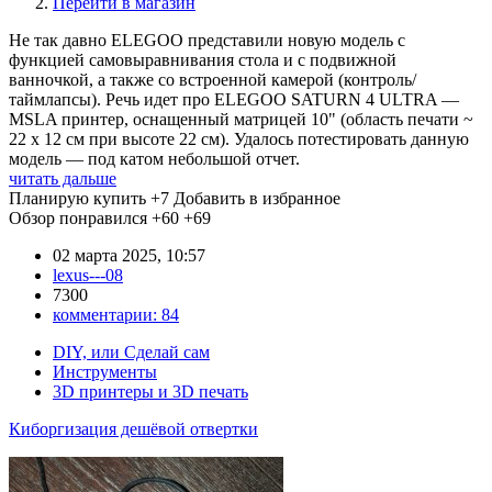
Перейти в магазин
Не так давно ELEGOO представили новую модель с
функцией самовыравнивания стола и с подвижной
ванночкой, а также со встроенной камерой (контроль/
таймлапсы). Речь идет про ELEGOO SATURN 4 ULTRA —
MSLA принтер, оснащенный матрицей 10" (область печати ~
22 x 12 см при высоте 22 см). Удалось потестировать данную
модель — под катом небольшой отчет.
читать дальше
Планирую купить
+7
Добавить в избранное
Обзор понравился
+60
+69
02 марта 2025, 10:57
lexus---08
7300
комментарии:
84
DIY, или Сделай сам
Инструменты
3D принтеры и 3D печать
Киборгизация дешёвой отвертки