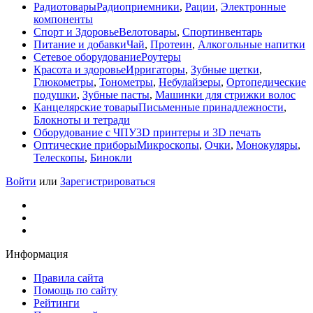
Радиотовары
Радиоприемники
,
Рации
,
Электронные
компоненты
Спорт и Здоровье
Велотовары
,
Спортинвентарь
Питание и добавки
Чай
,
Протеин
,
Алкогольные напитки
Сетевое оборудование
Роутеры
Красота и здоровье
Ирригаторы
,
Зубные щетки
,
Глюкометры
,
Тонометры
,
Небулайзеры
,
Ортопедические
подушки
,
Зубные пасты
,
Машинки для стрижки волос
Канцелярские товары
Письменные принадлежности
,
Блокноты и тетради
Оборудование с ЧПУ
3D принтеры и 3D печать
Оптические приборы
Микроскопы
,
Очки
,
Монокуляры
,
Телескопы
,
Бинокли
Войти
или
Зарегистрироваться
Информация
Правила сайта
Помощь по сайту
Рейтинги