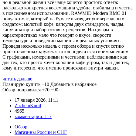
но в реальной жизни всё чаще хочется простого ответа:
насколько конкретная кофемашина удобна, стабильна и честна
в повседневном использовании. RAWMID Modern RMC-01 —
полуавтомат, который на бумаге выглядит универсальным
солдатом: молотый кофе, капсулы двух стандартов, чалды,
капучинатор и набор готовых рецептов. Но цифры в
характеристиках мало что говорят о вкусе, скорости,
температуре и поведении машины в реальных условиях.
Проведя несколько недель с героем обзора и спустя сотню
приготовленных кружек я готов поделиться своим мнением.
С графиками, измерениями и честными наблюдениями: как
для тех, кто просто хочет хороший кофе утром, так и для тех,
кому интересно, что именно происходит внутри чашки.
читать дальше
Планирую купить
+10
Добавить в избранное
Обзор понравился
+70
+90
17 января 2026, 11:11
ZachemKupil
4965
комментарии:
117
Обзор
Магазины России и СНГ