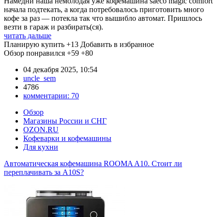
Намедни наша немолодая уже кофемашина saeco magic comfort
начала подтекать, а когда потребовалось приготовить много
кофе за раз — потекла так что вышибло автомат. Пришлось
везти в гараж и разбирать(ся).
читать дальше
Планирую купить
+13
Добавить в избранное
Обзор понравился
+59
+80
04 декабря 2025, 10:54
uncle_sem
4786
комментарии:
70
Обзор
Магазины России и СНГ
OZON.RU
Кофеварки и кофемашины
Для кухни
Автоматическая кофемашина ROOMA A10. Стоит ли
переплачивать за A10S?