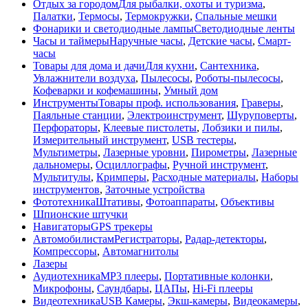
Отдых за городом
Для рыбалки, охоты и туризма
,
Палатки
,
Термосы
,
Термокружки
,
Спальные мешки
Фонарики и светодиодные лампы
Светодиодные ленты
Часы и таймеры
Наручные часы
,
Детские часы
,
Смарт-
часы
Товары для дома и дачи
Для кухни
,
Сантехника
,
Увлажнители воздуха
,
Пылесосы
,
Роботы-пылесосы
,
Кофеварки и кофемашины
,
Умный дом
Инструменты
Товары проф. использования
,
Граверы
,
Паяльные станции
,
Электроинструмент
,
Шуруповерты
,
Перфораторы
,
Клеевые пистолеты
,
Лобзики и пилы
,
Измерительный инструмент
,
USB тестеры
,
Мультиметры
,
Лазерные уровни
,
Пирометры
,
Лазерные
дальномеры
,
Осциллографы
,
Ручной инструмент
,
Мультитулы
,
Кримперы
,
Расходные материалы
,
Наборы
инструментов
,
Заточные устройства
Фототехника
Штативы
,
Фотоаппараты
,
Объективы
Шпионские штучки
Навигаторы
GPS трекеры
Автомобилистам
Регистраторы
,
Радар-детекторы
,
Компрессоры
,
Автомагнитолы
Лазеры
Аудиотехника
MP3 плееры
,
Портативные колонки
,
Микрофоны
,
Саундбары
,
ЦАПы
,
Hi-Fi плееры
Видеотехника
USB Камеры
,
Экш-камеры
,
Видеокамеры
,