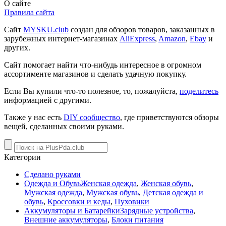
О сайте
Правила сайта
Сайт
MYSKU.club
cоздан для обзоров товаров, заказанных в
зарубежных интернет-магазинах
AliExpress
,
Amazon
,
Ebay
и
других.
Сайт помогает найти что-нибудь интересное в огромном
ассортименте магазинов и сделать удачную покупку.
Если Вы купили что-то полезное, то, пожалуйста,
поделитесь
информацией с другими.
Также у нас есть
DIY сообщество
, где приветствуются обзоры
вещей, сделанных своими руками.
Категории
Сделано руками
Одежда и Обувь
Женская одежда
,
Женская обувь
,
Мужская одежда
,
Мужская обувь
,
Детская одежда и
обувь
,
Кроссовки и кеды
,
Пуховики
Аккумуляторы и Батарейки
Зарядные устройства
,
Внешние аккумуляторы
,
Блоки питания