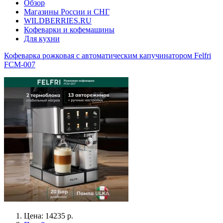
Обзор
Магазины России и СНГ
WILDBERRIES.RU
Кофеварки и кофемашины
Для кухни
Кофеварка рожковая с автоматическим капучинатором Felfri
FCM-007
Цена: 14235 р.