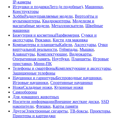
IP-камеры
Игрушки и подарки
Лего (и подобные)
,
Машинки
,
Конструкторы
Хобби
Радиоуправляемые модели
,
Вертолёты и
мультикоптеры
,
Квадрокоптеры
,
Моделизм и
масштабные модели
,
Металлоискатели
,
Швейные
машинки
Бижутерия и косметика
Парфюмерия
,
Сумки и
аксессуары
,
Рюкзаки
,
Кисти для макияжа
Компьютеры и планшеты
Кабели
,
Аксессуары
,
Очки
виртуальной реальности
,
Геймпады
,
Мышки
,
Клавиатуры
,
Комплектующие
,
Видеокарты
,
Оперативная память
,
Ноутбуки
,
Планшеты
,
Игровые
приставки
,
Мини-ПК
Телефоны и смартфоны
Комплектующие и аксессуары
,
Защищенные телефоны
Наушники и гарнитуры
Беспроводные наушники
,
Игровые наушники
,
Спортивные наушники
Ножи
Складные ножи
,
Кухонные ножи
Самооборона
Для домашних животных
Носители информации
Внешние жесткие диски
,
SSD
накопители
,
Флешки
,
Карты памяти
Другое
Электронные сигареты
,
ТВ-боксы
,
Проекторы
,
Принтеры и картриджи