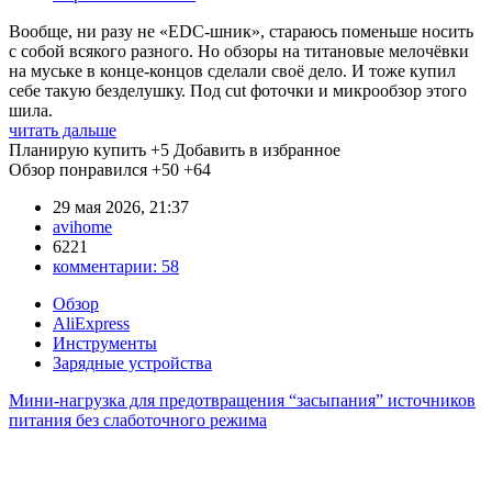
Вообще, ни разу не «EDC-шник», стараюсь поменьше носить
с собой всякого разного. Но обзоры на титановые мелочёвки
на муське в конце-концов сделали своё дело. И тоже купил
себе такую безделушку. Под cut фоточки и микрообзор этого
шила.
читать дальше
Планирую купить
+5
Добавить в избранное
Обзор понравился
+50
+64
29 мая 2026, 21:37
avihome
6221
комментарии:
58
Обзор
AliExpress
Инструменты
Зарядные устройства
Мини-нагрузка для предотвращения “засыпания” источников
питания без слаботочного режима