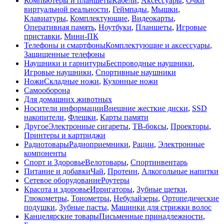
Компьютеры и планшеты
Кабели
,
Аксессуары
,
Очки
виртуальной реальности
,
Геймпады
,
Мышки
,
Клавиатуры
,
Комплектующие
,
Видеокарты
,
Оперативная память
,
Ноутбуки
,
Планшеты
,
Игровые
приставки
,
Мини-ПК
Телефоны и смартфоны
Комплектующие и аксессуары
,
Защищенные телефоны
Наушники и гарнитуры
Беспроводные наушники
,
Игровые наушники
,
Спортивные наушники
Ножи
Складные ножи
,
Кухонные ножи
Самооборона
Для домашних животных
Носители информации
Внешние жесткие диски
,
SSD
накопители
,
Флешки
,
Карты памяти
Другое
Электронные сигареты
,
ТВ-боксы
,
Проекторы
,
Принтеры и картриджи
Радиотовары
Радиоприемники
,
Рации
,
Электронные
компоненты
Спорт и Здоровье
Велотовары
,
Спортинвентарь
Питание и добавки
Чай
,
Протеин
,
Алкогольные напитки
Сетевое оборудование
Роутеры
Красота и здоровье
Ирригаторы
,
Зубные щетки
,
Глюкометры
,
Тонометры
,
Небулайзеры
,
Ортопедические
подушки
,
Зубные пасты
,
Машинки для стрижки волос
Канцелярские товары
Письменные принадлежности
,