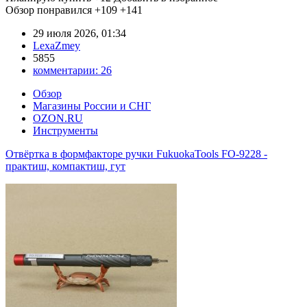
Обзор понравился
+109
+141
29 июля 2026, 01:34
LexaZmey
5855
комментарии:
26
Обзор
Магазины России и СНГ
OZON.RU
Инструменты
Отвёртка в формфакторе ручки FukuokaTools FO-9228 -
практиш, компактиш, гут