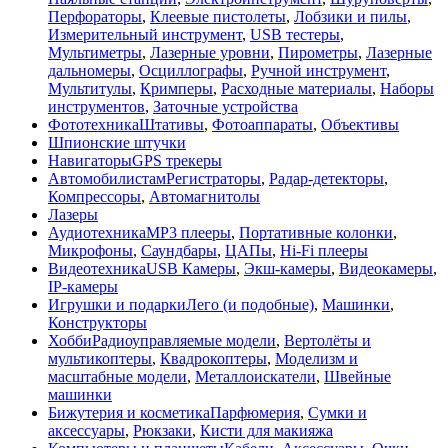
Перфораторы
,
Клеевые пистолеты
,
Лобзики и пилы
,
Измерительный инструмент
,
USB тестеры
,
Мультиметры
,
Лазерные уровни
,
Пирометры
,
Лазерные
дальномеры
,
Осциллографы
,
Ручной инструмент
,
Мультитулы
,
Кримперы
,
Расходные материалы
,
Наборы
инструментов
,
Заточные устройства
Фототехника
Штативы
,
Фотоаппараты
,
Объективы
Шпионские штучки
Навигаторы
GPS трекеры
Автомобилистам
Регистраторы
,
Радар-детекторы
,
Компрессоры
,
Автомагнитолы
Лазеры
Аудиотехника
MP3 плееры
,
Портативные колонки
,
Микрофоны
,
Саундбары
,
ЦАПы
,
Hi-Fi плееры
Видеотехника
USB Камеры
,
Экш-камеры
,
Видеокамеры
,
IP-камеры
Игрушки и подарки
Лего (и подобные)
,
Машинки
,
Конструкторы
Хобби
Радиоуправляемые модели
,
Вертолёты и
мультикоптеры
,
Квадрокоптеры
,
Моделизм и
масштабные модели
,
Металлоискатели
,
Швейные
машинки
Бижутерия и косметика
Парфюмерия
,
Сумки и
аксессуары
,
Рюкзаки
,
Кисти для макияжа