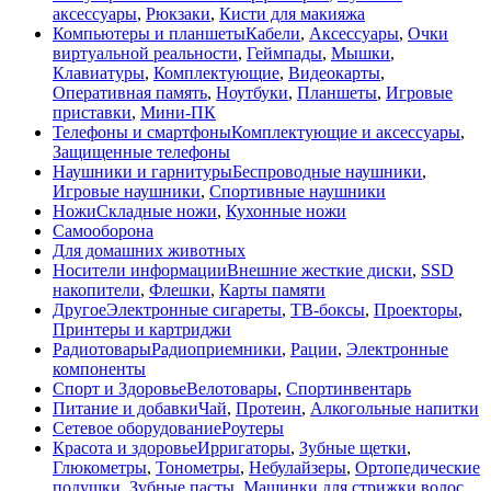
аксессуары
,
Рюкзаки
,
Кисти для макияжа
Компьютеры и планшеты
Кабели
,
Аксессуары
,
Очки
виртуальной реальности
,
Геймпады
,
Мышки
,
Клавиатуры
,
Комплектующие
,
Видеокарты
,
Оперативная память
,
Ноутбуки
,
Планшеты
,
Игровые
приставки
,
Мини-ПК
Телефоны и смартфоны
Комплектующие и аксессуары
,
Защищенные телефоны
Наушники и гарнитуры
Беспроводные наушники
,
Игровые наушники
,
Спортивные наушники
Ножи
Складные ножи
,
Кухонные ножи
Самооборона
Для домашних животных
Носители информации
Внешние жесткие диски
,
SSD
накопители
,
Флешки
,
Карты памяти
Другое
Электронные сигареты
,
ТВ-боксы
,
Проекторы
,
Принтеры и картриджи
Радиотовары
Радиоприемники
,
Рации
,
Электронные
компоненты
Спорт и Здоровье
Велотовары
,
Спортинвентарь
Питание и добавки
Чай
,
Протеин
,
Алкогольные напитки
Сетевое оборудование
Роутеры
Красота и здоровье
Ирригаторы
,
Зубные щетки
,
Глюкометры
,
Тонометры
,
Небулайзеры
,
Ортопедические
подушки
,
Зубные пасты
,
Машинки для стрижки волос