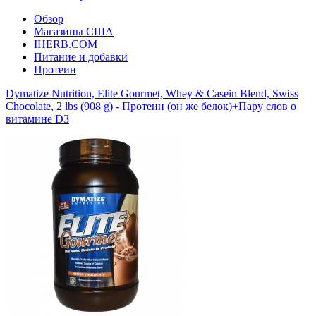
Обзор
Магазины США
IHERB.COM
Питание и добавки
Протеин
Dymatize Nutrition, Elite Gourmet, Whey & Casein Blend, Swiss
Chocolate, 2 lbs (908 g) - Протеин (он же белок)+Пару слов о
витамине D3