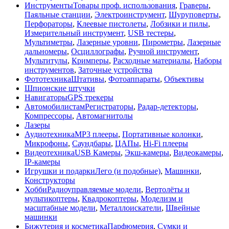
Инструменты
Товары проф. использования
,
Граверы
,
Паяльные станции
,
Электроинструмент
,
Шуруповерты
,
Перфораторы
,
Клеевые пистолеты
,
Лобзики и пилы
,
Измерительный инструмент
,
USB тестеры
,
Мультиметры
,
Лазерные уровни
,
Пирометры
,
Лазерные
дальномеры
,
Осциллографы
,
Ручной инструмент
,
Мультитулы
,
Кримперы
,
Расходные материалы
,
Наборы
инструментов
,
Заточные устройства
Фототехника
Штативы
,
Фотоаппараты
,
Объективы
Шпионские штучки
Навигаторы
GPS трекеры
Автомобилистам
Регистраторы
,
Радар-детекторы
,
Компрессоры
,
Автомагнитолы
Лазеры
Аудиотехника
MP3 плееры
,
Портативные колонки
,
Микрофоны
,
Саундбары
,
ЦАПы
,
Hi-Fi плееры
Видеотехника
USB Камеры
,
Экш-камеры
,
Видеокамеры
,
IP-камеры
Игрушки и подарки
Лего (и подобные)
,
Машинки
,
Конструкторы
Хобби
Радиоуправляемые модели
,
Вертолёты и
мультикоптеры
,
Квадрокоптеры
,
Моделизм и
масштабные модели
,
Металлоискатели
,
Швейные
машинки
Бижутерия и косметика
Парфюмерия
,
Сумки и