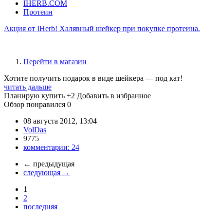
IHERB.COM
Протеин
Акция от IHerb! Халявный шейкер при покупке протеина.
Перейти в магазин
Хотите получить подарок в виде шейкера — под кат!
читать дальше
Планирую купить
+2
Добавить в избранное
Обзор понравился
0
08 августа 2012, 13:04
VolDas
9775
комментарии:
24
←
предыдущая
следующая
→
1
2
последняя