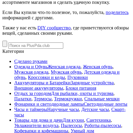
ассортименте магазинов и сделать удачную покупку.
Если Вы купили что-то полезное, то, пожалуйста,
поделитесь
информацией с другими.
Также у нас есть
DIY сообщество
, где приветствуются обзоры
вещей, сделанных своими руками.
Категории
Сделано руками
Одежда и Обувь
Женская одежда
,
Женская обувь
,
Мужская одежда
,
Мужская обувь
,
Детская одежда и
обувь
,
Кроссовки и кеды
,
Пуховики
Аккумуляторы и Батарейки
Зарядные устройства
,
Внешние аккумуляторы
,
Блоки питания
Отдых за городом
Для рыбалки, охоты и туризма
,
Палатки
,
Термосы
,
Термокружки
,
Спальные мешки
Фонарики и светодиодные лампы
Светодиодные ленты
Часы и таймеры
Наручные часы
,
Детские часы
,
Смарт-
часы
Товары для дома и дачи
Для кухни
,
Сантехника
,
Увлажнители воздуха
,
Пылесосы
,
Роботы-пылесосы
,
Кофеварки и кофемашины
,
Умный дом