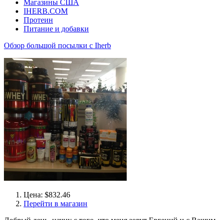
Магазины США
IHERB.COM
Протеин
Питание и добавки
Обзор большой посылки с Iherb
Цена: $832.46
Перейти в магазин