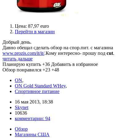
Цена: 87,97 euro
Перейти в магазин
Добрый день.
Давно обещал сделать обзор на спор.пит. с магазина
www.prozis.com/it/it/
.Кому интересно- прошу под
cut
.
читать дальше
Планирую купить
+36
Добавить в избранное
Обзор понравился
+23
+48
ON
,
ON Gold Standard WHey
,
Спортивное питание
16 мая 2013, 18:38
Skynet
10636
комментарии:
94
Обзор
Магазины США