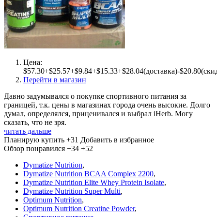
Цена:
$57.30+$25.57+$9.84+$15.33+$28.04(доставка)-$20.80(ски
Перейти в магазин
Давно задумывался о покупке спортивного питания за
границей, т.к. цены в магазинах города очень высокие. Долго
думал, определялся, приценивался и выбрал iHerb. Могу
сказать, что не зря.
читать дальше
Планирую купить
+31
Добавить в избранное
Обзор понравился
+34
+52
Dymatize Nutrition
,
Dymatize Nutrition BCAA Complex 2200
,
Dymatize Nutrition Elite Whey Protein Isolate
,
Dymatize Nutrition Super Multi
,
Optimum Nutrition
,
Optimum Nutrition Creatine Powder
,