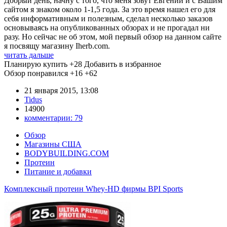
Добрый день, начну с того, что меня зовут Евгений и с Вашим
сайтом я знаком около 1-1,5 года. За это время нашел его для
себя информативным и полезным, сделал несколько заказов
основываясь на опубликованных обзорах и не прогадал ни
разу. Но сейчас не об этом, мой первый обзор на данном сайте
я посвящу магазину Iherb.com.
читать дальше
Планирую купить
+28
Добавить в избранное
Обзор понравился
+16
+62
21 января 2015, 13:08
Tidus
14900
комментарии:
79
Обзор
Магазины США
BODYBUILDING.COM
Протеин
Питание и добавки
Комплексный протеин Whey-HD фирмы BPI Sports